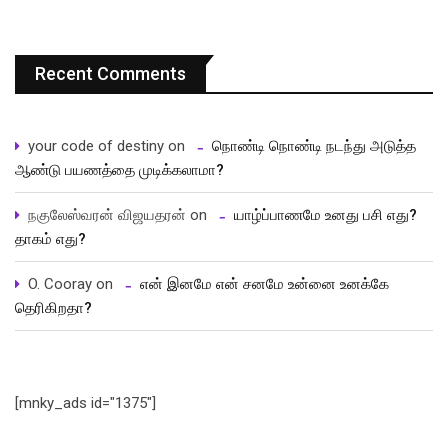
Recent Comments
your code of destiny
on
நொண்டி நொண்டி நடந்து அடுத்த
ஆண்டு பயணத்தை முடிக்கலாமா?
நகுலேஸ்வரன் விஜயதரன்
on
யாழ்ப்பாணமே உனது பசி எது?
தாகம் எது?
O. Cooray
on
என் இனமே என் சனமே உன்னை உனக்கே
தெரிகிறதா?
[mnky_ads id="1375"]