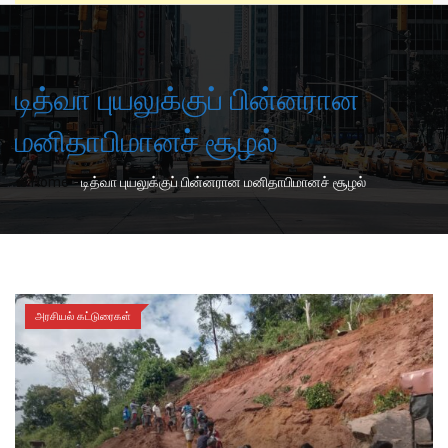
டித்வா புயலுக்குப் பின்னரான
மனிதாபிமானச் சூழல்
-
Home
டித்வா புயலுக்குப் பின்னரான மனிதாபிமானச் சூழல்
அரசியல் கட்டுரைகள்