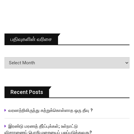
பதிவுகளின் வரிசை
பதிவுகளின்
வரிசை
Recent Posts
வரலாற்றிலிருந்து கற்றுக்கொள்ளாத ஒரு தீவு ?
இரண்டு மரணத் தீர்ப்புக்கள்; உள்நாட்டு
விசாரணைப் பொறிமுறையைப் பலப்படுத்துவது?