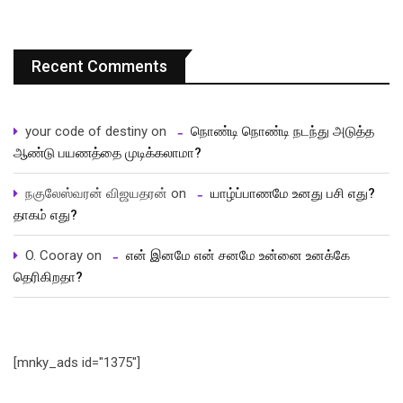
Recent Comments
your code of destiny
on
நொண்டி நொண்டி நடந்து அடுத்த
ஆண்டு பயணத்தை முடிக்கலாமா?
நகுலேஸ்வரன் விஜயதரன்
on
யாழ்ப்பாணமே உனது பசி எது?
தாகம் எது?
O. Cooray
on
என் இனமே என் சனமே உன்னை உனக்கே
தெரிகிறதா?
[mnky_ads id="1375"]