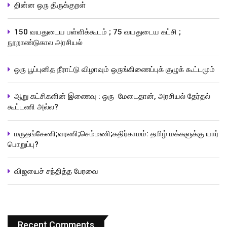
தின்ன ஒரு திருக்குறள்
150 வயதுடைய பள்ளிக்கூடம் ; 75 வயதுடைய கட்சி ;
நூறாண்டுகால அரசியல்
ஒரு பூப்புனித நீராட்டு விழாவும் ஒருங்கிணைப்புக் குழுக் கூட்டமும்
ஆறு கட்சிகளின் இணைவு : ஒரு மேடைதான், அரசியல் தேர்தல்
கூட்டணி அல்ல?
மருதங்கேணி;வரணி;செம்மணி;கதிர்காமம்: தமிழ் மக்களுக்கு யார்
பொறுப்பு?
விஜயைச் சந்தித்த பேரவை
Recent Comments