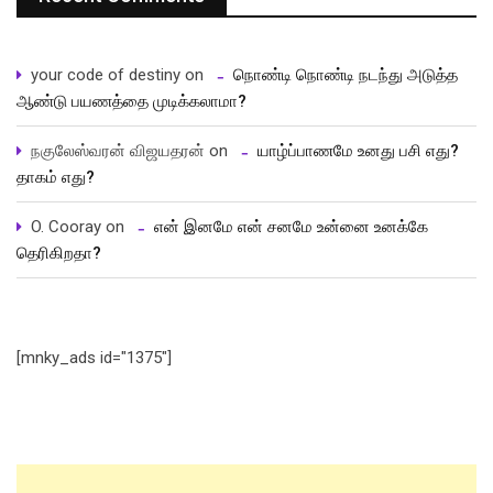
your code of destiny
on
நொண்டி நொண்டி நடந்து அடுத்த
ஆண்டு பயணத்தை முடிக்கலாமா?
நகுலேஸ்வரன் விஜயதரன்
on
யாழ்ப்பாணமே உனது பசி எது?
தாகம் எது?
O. Cooray
on
என் இனமே என் சனமே உன்னை உனக்கே
தெரிகிறதா?
[mnky_ads id="1375"]