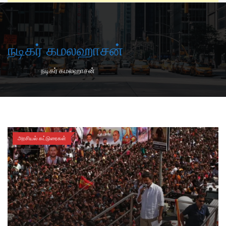
நடிகர் கமலஹாசன்
-
Home
நடிகர் கமலஹாசன்
அரசியல் கட்டுரைகள்