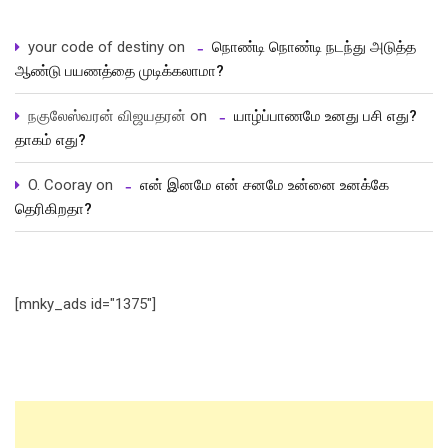
your code of destiny
on
நொண்டி நொண்டி நடந்து அடுத்த
ஆண்டு பயணத்தை முடிக்கலாமா?
நகுலேஸ்வரன் விஜயதரன்
on
யாழ்ப்பாணமே உனது பசி எது?
தாகம் எது?
O. Cooray
on
என் இனமே என் சனமே உன்னை உனக்கே
தெரிகிறதா?
[mnky_ads id="1375"]