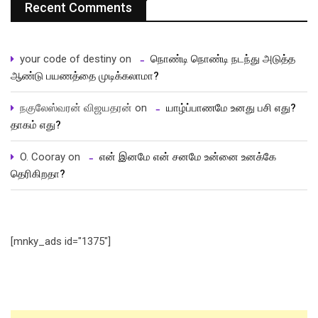
Recent Comments
your code of destiny
on
நொண்டி நொண்டி நடந்து அடுத்த
ஆண்டு பயணத்தை முடிக்கலாமா?
நகுலேஸ்வரன் விஜயதரன்
on
யாழ்ப்பாணமே உனது பசி எது?
தாகம் எது?
O. Cooray
on
என் இனமே என் சனமே உன்னை உனக்கே
தெரிகிறதா?
[mnky_ads id="1375"]