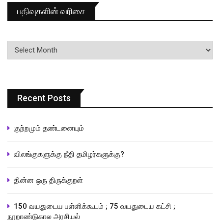
பதிவுகளின் வரிசை
பதிவுகளின்
வரிசை
Recent Posts
குற்றமும் தண்டனையும்
விலங்குகளுக்கு நீதி தமிழர்களுக்கு?
தின்ன ஒரு திருக்குறள்
150 வயதுடைய பள்ளிக்கூடம் ; 75 வயதுடைய கட்சி ;
நூறாண்டுகால அரசியல்