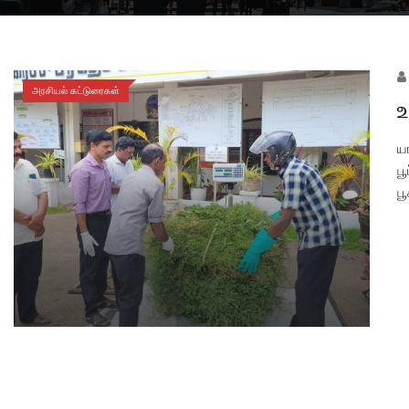
அரசியல் கட்டுரைகள்
உ
ய
ப
ப