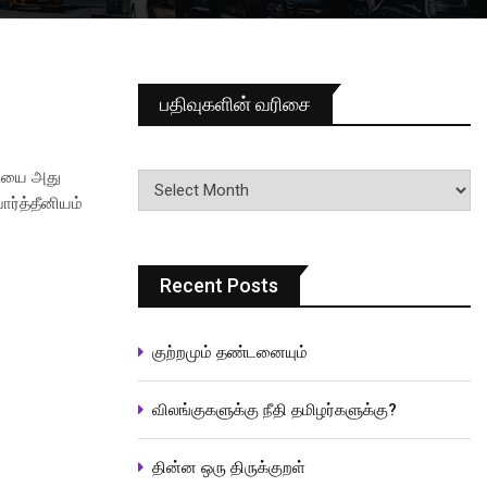
பதிவுகளின் வரிசை
பதிவுகளின்
ெடியை அது
வரிசை
ார்த்தீனியம்
Recent Posts
குற்றமும் தண்டனையும்
விலங்குகளுக்கு நீதி தமிழர்களுக்கு?
தின்ன ஒரு திருக்குறள்