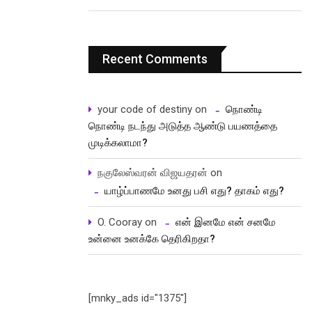
Recent Comments
your code of destiny
on
நொண்டி
நொண்டி நடந்து அடுத்த ஆண்டு பயணத்தை
முடிக்கலாமா?
நகுலேஸ்வரன் விஜயதரன்
on
யாழ்ப்பாணமே உனது பசி எது? தாகம் எது?
O. Cooray
on
என் இனமே என் சனமே
உன்னை உனக்கே தெரிகிறதா?
[mnky_ads id="1375"]