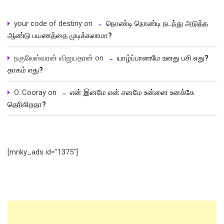
your code of destiny
on
நொண்டி நொண்டி நடந்து அடுத்த
ஆண்டு பயணத்தை முடிக்கலாமா?
நகுலேஸ்வரன் விஜயதரன்
on
யாழ்ப்பாணமே உனது பசி எது?
தாகம் எது?
O. Cooray
on
என் இனமே என் சனமே உன்னை உனக்கே
தெரிகிறதா?
[mnky_ads id="1375"]