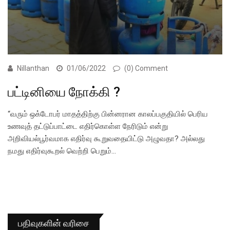
Nillanthan
01/06/2022
(0) Comment
பட்டினியை நோக்கி ?
“வரும் ஒக்டோபர் மாதத்திற்கு பின்னரான காலப்பகுதியில் பெரிய
உணவுத் தட்டுப்பாட்டை எதிர்கொள்ள நேரிடும் என்று
அறிவியல்பூர்வமாக எதிர்வு கூறுவதையிட்டு அழுவதா? அல்லது
நமது எதிர்வுகூறல் வெற்றி பெறும்…
பதிவுகளின் வரிசை