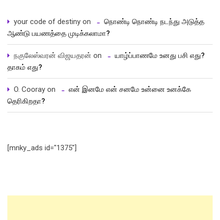
your code of destiny
on
நொண்டி நொண்டி நடந்து அடுத்த
ஆண்டு பயணத்தை முடிக்கலாமா?
நகுலேஸ்வரன் விஜயதரன்
on
யாழ்ப்பாணமே உனது பசி எது?
தாகம் எது?
O. Cooray
on
என் இனமே என் சனமே உன்னை உனக்கே
தெரிகிறதா?
[mnky_ads id="1375"]