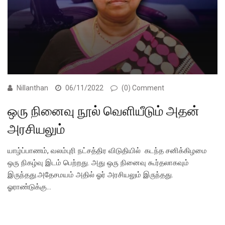
Nillanthan
06/11/2022
(0) Comment
ஒரு நினைவு நூல் வெளியீடும் அதன்
அரசியலும்
யாழ்ப்பாணம், வலம்புரி நட்சத்திர விடுதியில் கடந்த சனிக்கிழமை
ஒரு நிகழ்வு இடம் பெற்றது. அது ஒரு நினைவு கூர்தலாகவும்
இருந்தது.அதேசமயம் அதில் ஓர் அரசியலும் இருந்தது.
ஓராண்டுக்கு…