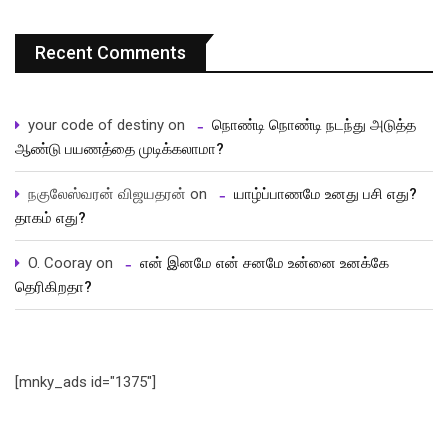
Recent Comments
your code of destiny
on
நொண்டி நொண்டி நடந்து அடுத்த
ஆண்டு பயணத்தை முடிக்கலாமா?
நகுலேஸ்வரன் விஜயதரன்
on
யாழ்ப்பாணமே உனது பசி எது?
தாகம் எது?
O. Cooray
on
என் இனமே என் சனமே உன்னை உனக்கே
தெரிகிறதா?
[mnky_ads id="1375"]