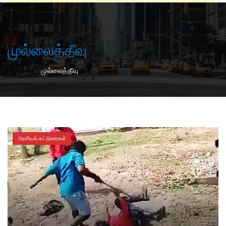
முல்லைத்தீவு
-
Home
முல்லைத்தீவு
அரசியல் கட்டுரைகள்