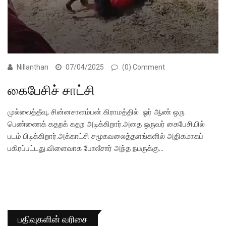
Nillanthan
07/04/2025
(0) Comment
கைபேசிச் சாட்சி
முல்லைத்தீவு, சின்னசாளம்பன் கிராமத்தில் ஓர் ஆண் ஒரு
பெண்ணைக் கதறக் கதற அடிக்கிறார்.அதை ஒருவர் கைபேசியில்
படம் பிடிக்கிறார்.அக்காட்சி சமூகவலைத்தளங்களில் அதிகமாகப்
பகிரப்பட்டது.விளைவாக போலீசார் அந்த நபருக்கு…
பதிவுகளின் வரிசை