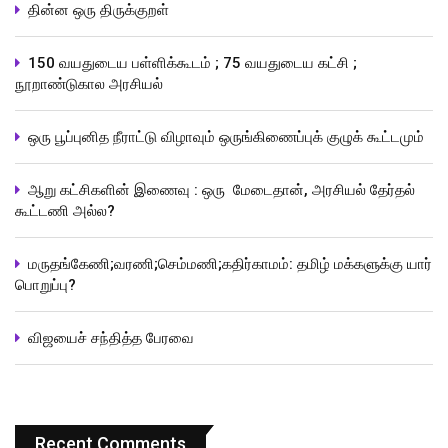
தின்ன ஒரு திருக்குறள்
150 வயதுடைய பள்ளிக்கூடம் ; 75 வயதுடைய கட்சி ;
நூறாண்டுகால அரசியல்
ஒரு பூப்புனித நீராட்டு விழாவும் ஒருங்கிணைப்புக் குழுக் கூட்டமும்
ஆறு கட்சிகளின் இணைவு : ஒரு மேடைதான், அரசியல் தேர்தல்
கூட்டணி அல்ல?
மருதங்கேணி;வரணி;செம்மணி;கதிர்காமம்: தமிழ் மக்களுக்கு யார்
பொறுப்பு?
விஜயைச் சந்தித்த பேரவை
Recent Comments