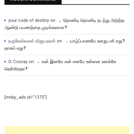
your code of destiny
on
நொண்டி நொண்டி நடந்து அடுத்த
ஆண்டு பயணத்தை முடிக்கலாமா?
நகுலேஸ்வரன் விஜயதரன்
on
யாழ்ப்பாணமே உனது பசி எது?
தாகம் எது?
O. Cooray
on
என் இனமே என் சனமே உன்னை உனக்கே
தெரிகிறதா?
[mnky_ads id="1375"]