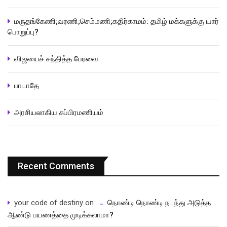
மருதங்கேணி;வரணி;செம்மணி;கதிர்காமம்: தமிழ் மக்களுக்கு யார்
பொறுப்பு?
விஜயைச் சந்தித்த பேரவை
பாடாதே
அரசியலாகிய சுப்பிரமணியம்
Recent Comments
your code of destiny
on
நொண்டி நொண்டி நடந்து அடுத்த
ஆண்டு பயணத்தை முடிக்கலாமா?