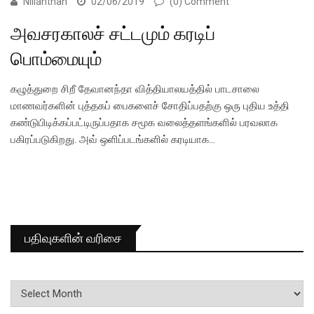
Nillanthan
02/06/2019
(0) Comment
அவசரகாலச் சட்டமும் கரடிப்
பொம்மையும்
கழுத்துறை சிறீ தேவானந்தா வித்தியாலயத்தில் பாடசாலை
மாணவர்களின் புத்தகப் பைகளைச் சோதிப்பதற்கு ஒரு புதிய உத்தி
கண்டுபிடிக்கப்பட்டிருப்பதாக சமூக வலைத்தளங்களில் பரவலாக
பகிரப்படுகிறது. அவ் ஒளிப்படங்களில் கரடியாக…
பதிவுகளின் வரிசை
பதிவுகளின்
வரிசை