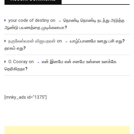
your code of destiny
on
நொண்டி நொண்டி நடந்து அடுத்த
ஆண்டு பயணத்தை முடிக்கலாமா?
நகுலேஸ்வரன் விஜயதரன்
on
யாழ்ப்பாணமே உனது பசி எது?
தாகம் எது?
O. Cooray
on
என் இனமே என் சனமே உன்னை உனக்கே
தெரிகிறதா?
[mnky_ads id="1375"]