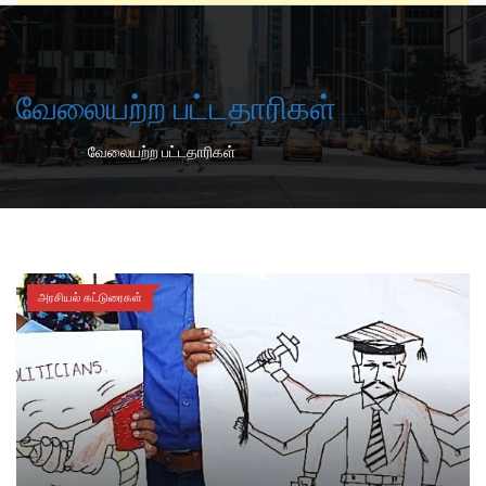
வேலையற்ற பட்டதாரிகள்
-
Home
வேலையற்ற பட்டதாரிகள்
அரசியல் கட்டுரைகள்