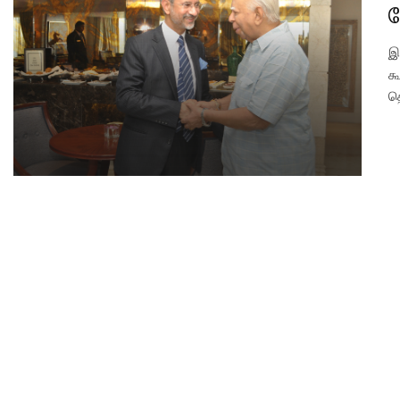
இ
க
த