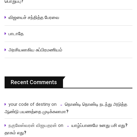
பொறுப்பு?
விஜயைச் சந்தித்த பேரவை
பாடாதே
அரசியலாகிய சுப்பிரமணியம்
Recent Comments
your code of destiny
on
நொண்டி நொண்டி நடந்து அடுத்த
ஆண்டு பயணத்தை முடிக்கலாமா?
நகுலேஸ்வரன் விஜயதரன்
on
யாழ்ப்பாணமே உனது பசி எது?
தாகம் எது?