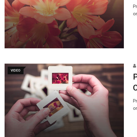
Pr
o
VIDEO
P
O
Pr
o