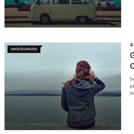
UNCATEGORIZED
G
O
[
p
I