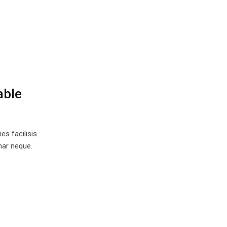
able
es facilisis
nar neque.