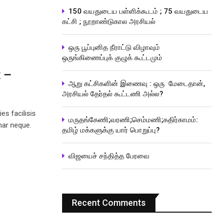
150 வயதுடைய பள்ளிக்கூடம் ; 75 வயதுடைய
கட்சி ; நூறாண்டுகால அரசியல்
ஒரு பூப்புனித நீராட்டு விழாவும்
ஒருங்கிணைப்புக் குழுக் கூட்டமும்
 –
ஆறு கட்சிகளின் இணைவு : ஒரு மேடைதான்,
அரசியல் தேர்தல் கூட்டணி அல்ல?
es facilisis
மருதங்கேணி;வரணி;செம்மணி;கதிர்காமம்:
nar neque.
தமிழ் மக்களுக்கு யார் பொறுப்பு?
விஜயைச் சந்தித்த பேரவை
Recent Comments