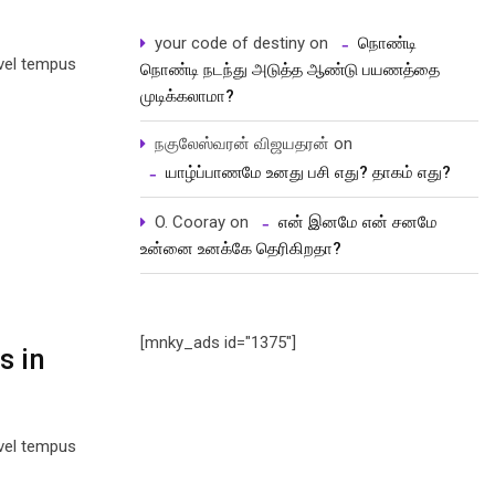
your code of destiny
on
நொண்டி
 vel tempus
நொண்டி நடந்து அடுத்த ஆண்டு பயணத்தை
முடிக்கலாமா?
நகுலேஸ்வரன் விஜயதரன்
on
யாழ்ப்பாணமே உனது பசி எது? தாகம் எது?
O. Cooray
on
என் இனமே என் சனமே
உன்னை உனக்கே தெரிகிறதா?
[mnky_ads id="1375"]
s in
 vel tempus