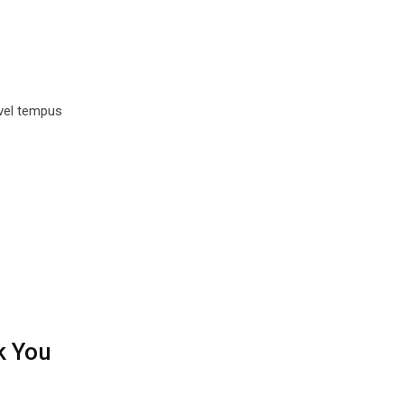
 vel tempus
k You