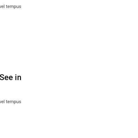
 vel tempus
See in
 vel tempus