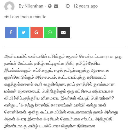
By
Nillanthan
-
12 years ago
Less than a minute
Google+
Whatsapp
Share
via
Email
அண்மையில் லண்டனில் வசிக்கும் சமூகச் செயற்பாட்டாளரான ஒரு
நண்பர் கேட்டார். தமிழ்நாட்டிலுள்ள தீவிர தமிழ்த்தேசிய
இயக்கங்களும், கட்சிகளும், ஈழத் தமிழர்களுக்கு ஆதரவாக
குரல்கொடுக்கும் அதேசமயம், கூட்டமைப்புக்கு எதிராகவும்
கருத்துக்களைக் கூறி வருகின்றன. தாய் தளத்தில் துலக்கமான
மக்கள் ஆணையைப் பெற்றிருக்கும் ஒரு கட்சியை கடுமையாக
விமர்ச்சிப்பதற்குரிய உரிமையை இவர்கள் எப்படிப் பெற்றார்கள்?
என்று…. ”அதற்கு இரண்டு காரணங்கள் உண்டு’ என்று நான்
சொன்னேன். ஒன்று கூட்டமைப்பின் கையாலாகாத் தனம் அல்லது
அதன் அரை இணக்க அரசியல் தொடர்பாக ஏற்பட்ட அதிருப்தி.
இரண்டாவது தமிழ் டயஸ்பொறாவிலுள்ள தீவிரமான