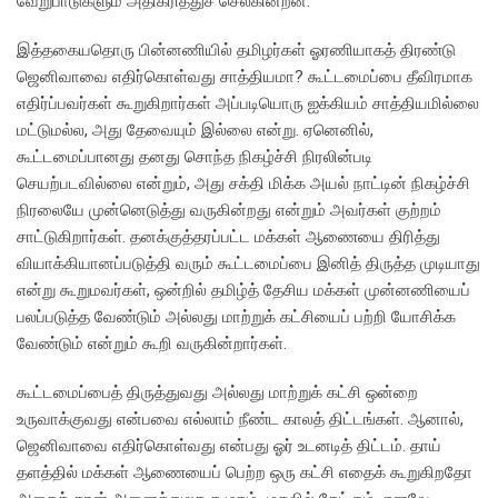
வேறுபாடுகளும் அதிகரித்துச் செல்கின்றன.
இத்தகையதொரு பின்னணியில் தமிழர்கள் ஓரணியாகத் திரண்டு
ஜெனிவாவை எதிர்கொள்வது சாத்தியமா? கூட்டமைப்பை தீவிரமாக
எதிர்ப்பவர்கள் கூறுகிறார்கள் அப்படியொரு ஐக்கியம் சாத்தியமில்லை
மட்டுமல்ல, அது தேவையும் இல்லை என்று. ஏனெனில்,
கூட்டமைப்பானது தனது சொந்த நிகழ்ச்சி நிரலின்படி
செயற்படவில்லை என்றும், அது சக்தி மிக்க அயல் நாட்டின் நிகழ்ச்சி
நிரலையே முன்னெடுத்து வருகின்றது என்றும் அவர்கள் குற்றம்
சாட்டுகிறார்கள். தனக்குத்தரப்பட்ட மக்கள் ஆணையை திரித்து
வியாக்கியானப்படுத்தி வரும் கூட்டமைப்பை இனித் திருத்த முடியாது
என்று கூறுமவர்கள், ஒன்றில் தமிழ்த் தேசிய மக்கள் முன்னணியைப்
பலப்படுத்த வேண்டும் அல்லது மாற்றுக் கட்சியைப் பற்றி யோசிக்க
வேண்டும் என்றும் கூறி வருகின்றார்கள்.
கூட்டமைப்பைத் திருத்துவது அல்லது மாற்றுக் கட்சி ஒன்றை
உருவாக்குவது என்பவை எல்லாம் நீண்ட காலத் திட்டங்கள். ஆனால்,
ஜெனிவாவை எதிர்கொள்வது என்பது ஓர் உடனடித் திட்டம். தாய்
தளத்தில் மக்கள் ஆணையைப் பெற்ற ஒரு கட்சி எதைக் கூறுகிறதோ