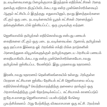
நடவடிக்கையானது பிழைக்குமாக இருந்தால் எதிர்க்கட்சிகள் அதை
தனக்கு எதிராக திருப்பிவிடக்கூடாது என்ற முன்னெச்சரிக்கையும்
ஆளும் கட்சியிடம் இருந்தது. எதுவாயினும், தமது இனத்தவர்களை
மீட்கும் ஒரு படை நடவடிக்கையில் யூதக் கட்சிகள் அனைத்தும்
தங்களுக்கிடையில் ஐக்கியப்பட்ட ஒரு முடிவுக்கு வந்தன.
ஜெனிவாவில் தமிழர்கள் எதிர்கொள்வது என்பது பணயக்
கைதிகளை மீட்கும் ஒரு படை நடவடிக்கையல்ல. ஆனால், தமிழர்கள்
ஒரு தரப்பாக இல்லாத ஓர் அரங்கில் சக்தி மிக்க நாடுகளின்
அனைத்துலக வியூகங்களுக்குள் தமிழர்களுடைய அரசியல் பணயக்
கைதியாகிவிடக்கூடாது என்ற முன்னெச்சரிக்கையோடாவது
தமிழர்கள் ஐக்கியப்பட வேண்டும். இது முதலாவது உதாரணம்.
இரண்டாவது உதாரணம் தென்னிலங்கையில் உள்ளது. அங்குள்ள
பிரதான கட்சியான ஐக்கிய தேசியக் கட்சி ஜெனிவாவை எப்படி
எதிர்கொள்கிறது? வெற்றிவாதத்திற்கு தலைமை தாங்கும் ஒரு
அரசாங்கத்திற்கு முன் தோற்கடிக்கப்பட்ட கட்சியாகக் காணப்படும்
ஐ.தே.க.வானது ஜெனிவாவைப் பயன்படுத்தி மேலெழ
முயற்சிக்கலாம். அது மேற்கிற்கு விசுவாசமான ஒரு கட்சி. அவர்கள்