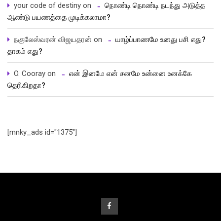
your code of destiny
on
நொண்டி நொண்டி நடந்து அடுத்த
ஆண்டு பயணத்தை முடிக்கலாமா?
நகுலேஸ்வரன் விஜயதரன்
on
யாழ்ப்பாணமே உனது பசி எது?
தாகம் எது?
O. Cooray
on
என் இனமே என் சனமே உன்னை உனக்கே
தெரிகிறதா?
[mnky_ads id="1375"]