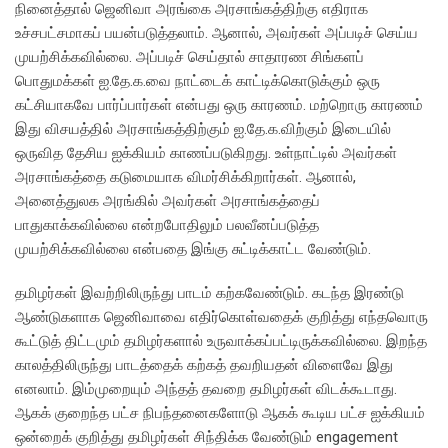
நினைத்தால் ஜெனிவா அரங்கை அரசாங்கத்திற்கு எதிராக
உச்சபட்சமாகப் பயன்படுத்தலாம். ஆனால், அவர்கள் அப்படிச் செய்ய
முயற்சிக்கவில்லை. அப்படிச் செய்தால் சாதாரண சிங்களப்
பொதுமக்கள் ஐ.தே.க.வை நாட்டைக் காட்டிக்கொடுக்கும் ஒரு
கட்சியாகவே பார்ப்பார்கள் என்பது ஒரு காரணம். மற்றொரு காரணம்
இது விசயத்தில் அரசாங்கத்திற்கும் ஐ.தே.க.விற்கும் இடையில்
ஒருவித தேசிய ஐக்கியம் காணப்படுகிறது. உள்நாட்டில் அவர்கள்
அரசாங்கத்தை கடுமையாக விமர்சிக்கிறார்கள். ஆனால்,
அனைத்துலக அரங்கில் அவர்கள் அரசாங்கத்தைப்
பாதுகாக்கவில்லை என்றபோதிலும் பலவீனப்படுத்த
முயற்சிக்கவில்லை என்பதை இங்கு சுட்டிக்காட்ட வேண்டும்.
தமிழர்கள் இவற்றிலிருந்து பாடம் கற்கவேண்டும். கடந்த இரண்டு
ஆண்டுகளாக ஜெனிவாவை எதிர்கொள்வதைக் குறித்து எந்தவொரு
கூட்டுத் திட்டமும் தமிழர்களால் உருவாக்கப்பட்டிருக்கவில்லை. இறந்த
காலத்திலிருந்து பாடத்தைக் கற்கத் தவறியதன் விளைவே இது
எனலாம். இம்முறையும் அந்தத் தவறை தமிழர்கள் விடக்கூடாது.
ஆகக் குறைந்த பட்ச நிபந்தனைகளோடு ஆகக் கூடிய பட்ச ஐக்கியம்
ஒன்றைக் குறித்து தமிழர்கள் சிந்திக்க வேண்டும் engagement