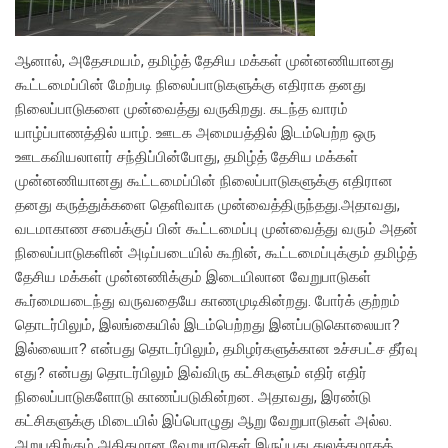
ஆனால், அதேசமயம், தமிழ்த் தேசிய மக்கள் முன்னணியானது
கூட்டமைப்பின் மேற்படி நிலைப்பாடுகளுக்கு எதிராக தனது
நிலைப்பாடுகளை முன்வைத்து வருகிறது. கடந்த வாரம்
யாழ்ப்பாணத்தில் யாழ். ஊடக அமையத்தில் இடம்பெற்ற ஒரு
ஊடகவியலாளர் சந்திப்பின்போது, தமிழ்த் தேசிய மக்கள்
முன்னணியானது கூட்டமைப்பின் நிலைப்பாடுகளுக்கு எதிரான
தனது கருத்துக்களை தெளிவாக முன்வைத்திருந்தது.அதாவது,
வடமாகாண சபைக்குப் பின் கூட்டமைப்பு முன்வைத்து வரும் அதன்
நிலைப்பாடுகளின் அடிப்படையில் கூறின், கூட்டமைப்புக்கும் தமிழ்த்
தேசிய மக்கள் முன்னணிக்கும் இடையிலான வேறுபாடுகள்
கூர்மையடைந்து வருவதையே காணமுடிகின்றது. போர்க் குற்றம்
தொடர்பிலும், இலங்கையில் இடம்பெற்றது இனப்படுகொலையா?
இல்லையா? என்பது தொடர்பிலும், தமிழர்களுக்கான உச்சபட்ச தீர்வு
எது? என்பது தொடர்பிலும் இவ்விரு கட்சிகளும் எதிர் எதிர்
நிலைப்பாடுகளோடு காணப்படுகின்றன. அதாவது, இரண்டு
கட்சிகளுக்கு மிடையில் இப்பொழுது ஆறு வேறுபாடுகள் அல்ல.
அறுபதிற்கும் அதிகமான வேறுபாடுகள் இருப்பது துலக்கமாகத்