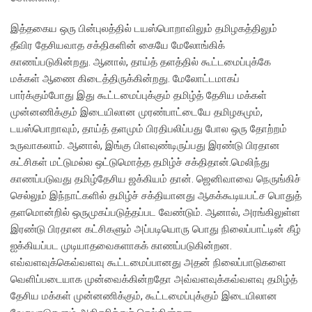
இத்தகைய ஒரு பின்புலத்தில் டயஸ்பொறாவிலும் தமிழகத்திலும்
தீவிர தேசியவாத சக்திகளின் கையே மேலோங்கிக்
காணப்படுகின்றது. ஆனால், தாய்த் தளத்தில் கூட்டமைப்புக்கே
மக்கள் ஆணை கிடைத்திருக்கின்றது. மேலோட்டமாகப்
பார்க்கும்போது இது கூட்டமைப்புக்கும் தமிழ்த் தேசிய மக்கள்
முன்னணிக்கும் இடையிலான முரண்பாட்டையே தமிழகமும்,
டயஸ்பொறாவும், தாய்த் தளமும் பிரதிபலிப்பது போல ஒரு தோற்றம்
உருவாகலாம். ஆனால், இங்கு பிளவுண்டிருப்பது இரண்டு பிரதான
கட்சிகள் மட்டுமல்ல ஒட்டுமொத்த தமிழ்ச் சக்திதான்.மெலிந்து
காணப்படுவது தமிழ்தேசிய ஜக்கியம் தான். ஜெனிவாவை நெருங்கிச்
செல்லும் இந்நாட்களில் தமிழ்ச் சக்தியானது ஆகக்கூடியபட்ச பொதுத்
தளமொன்றில் ஒருமுகப்படுத்தப்பட வேண்டும். ஆனால், அரங்கிலுள்ள
இரண்டு பிரதான கட்சிகளும் அப்படியொரு பொது நிலைப்பாட்டின் கீழ்
ஐக்கியப்பட முடியாதவைகளாகக் காணப்படுகின்றன.
எவ்வளவுக்கெவ்வளவு கூட்டமைப்பானது அதன் நிலைப்பாடுகளை
வெளிப்படையாக முன்வைக்கின்றதோ அவ்வளவுக்கவ்வளவு தமிழ்த்
தேசிய மக்கள் முன்னணிக்கும், கூட்டமைப்புக்கும் இடையிலான