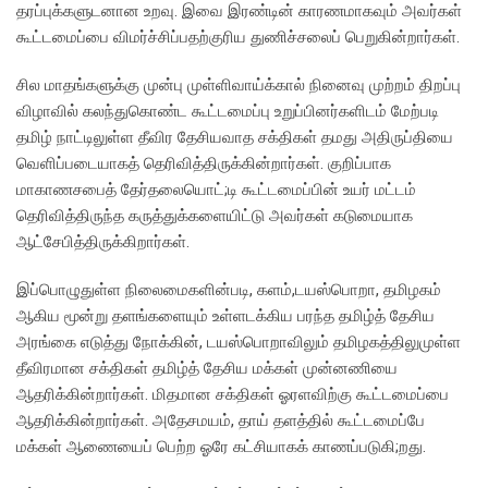
தரப்புக்களுடனான உறவு. இவை இரண்டின் காரணமாகவும் அவர்கள்
கூட்டமைப்பை விமர்ச்சிப்பதற்குரிய துணிச்சலைப் பெறுகின்றார்கள்.
சில மாதங்களுக்கு முன்பு முள்ளிவாய்க்கால் நினைவு முற்றம் திறப்பு
விழாவில் கலந்துகொண்ட கூட்டமைப்பு உறுப்பினர்களிடம் மேற்படி
தமிழ் நாட்டிலுள்ள தீவிர தேசியவாத சக்திகள் தமது அதிருப்தியை
வெளிப்படையாகத் தெரிவித்திருக்கின்றார்கள். குறிப்பாக
மாகாணசபைத் தேர்தலையொட்;டி கூட்டமைப்பின் உயர் மட்டம்
தெரிவித்திருந்த கருத்துக்களையிட்டு அவர்கள் கடுமையாக
ஆட்சேபித்திருக்கிறார்கள்.
இப்பொழுதுள்ள நிலைமைகளின்படி, களம்,டயஸ்பொறா, தமிழகம்
ஆகிய மூன்று தளங்களையும் உள்ளடக்கிய பரந்த தமிழ்த் தேசிய
அரங்கை எடுத்து நோக்கின், டயஸ்பொறாவிலும் தமிழகத்திலுமுள்ள
தீவிரமான சக்திகள் தமிழ்த் தேசிய மக்கள் முன்னணியை
ஆதரிக்கின்றார்கள். மிதமான சக்திகள் ஓரளவிற்கு கூட்டமைப்பை
ஆதரிக்கின்றார்கள். அதேசமயம், தாய் தளத்தில் கூட்டமைப்பே
மக்கள் ஆணையைப் பெற்ற ஓரே கட்சியாகக் காணப்படுகி;றது.