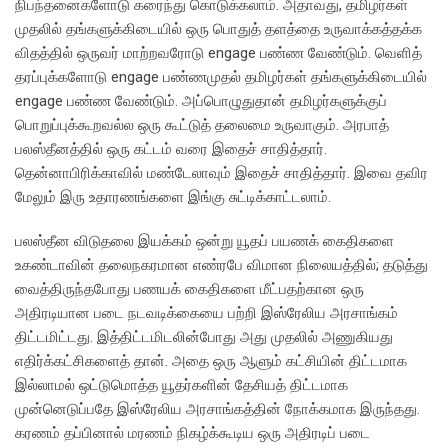
நிபந்தனைகளோடு கரைந்து கொடுக்கலாம். அதாவது, தமிழர்கள்
முதலில் தங்களுக்கிடையில் ஒரு பொதுத் தளத்தை உருவாக்கத்தக்க
விதத்தில் ஒருவர் மாற்றவரோடு engage பண்ண வேண்டும். வெளித்
தரப்புக்களோடு engage பண்ணமுதல் தமிழர்கள் தங்களுக்கிடையில்
engage பண்ண வேண்டும். அப்பொழுதுதான் தமிழர்களுக்குப்
பொறுப்புக்கூறவல்ல ஒரு கூட்டுத் தலைமை உருவாகும். அரபாத்
பலஸ்தீனத்தில் ஒரு கட்டம் வரை இதைச் சாதித்தார்.
தென்னாபிரிக்காவில் மண்டேலாவும் இதைச் சாதித்தார். இவை தவிர
மேலும் இரு உதாரணங்களை இங்கு சுட்டிக்காட்டலாம்.
பலஸ்தீன விடுதலை இயக்கம் ஒன்று யூதப் பயணக் கைதிகளை
உகண்டாவின் தலைநகரமான எண்ரபே விமான நிலையத்தில்; தடுத்து
வைத்திருந்தபோது பணயக் கைதிகளை மீட்பதற்கான ஒரு
அதிரடியான படை நடவடிக்கையை பற்றி இஸ்ரேலிய அரசாங்கம்
திட்டமிட்டது. இத்திட்டமிடலின்போது அது முதலில் அணுகியது
எதிர்க்கட்சிகளைத் தான். அதை ஒரு ஆளும் கட்சியின் திட்டமாக
இல்லாமல் ஒட்டுமொத்த யூதர்களின் தேசியத் திட்டமாக
முன்னெடுப்பதே இஸ்ரேலிய அரசாங்கத்தின் நோக்கமாக இருந்தது.
கரணம் தப்பினால் மரணம் நிகழ்க்கூடிய ஒரு அதிரடிப் படை