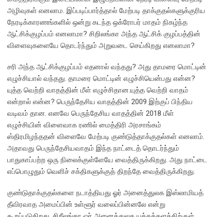
அழிவுகள் எனலாம. இப்படிப்பார்த்தால் மேற்படி தாக்குதல்களுக்குரிய
நேரடிக்காரணங்களில் ஒன்று கடந்த ஒக்ரோபர் மாதம் நிகழ்ந்த
ஆட்சிக்குழப்பம் எனலாமா? சிறிலங்கா அந்த ஆட்சிக் குழப்பத்தின்
விளைவுகளையே தொடர்ந்தும் அறுவடை செய்கிறது எனலாமா?
சரி அந்த ஆட்சிக்குழப்பம் எதனால் வந்தது? அது தாமரை மொட்டின்
எழுச்சியால் வந்தது. தாமரை மொட்டின் எழுச்சியென்பது என்ன?
யுத்த வெற்றி வாதத்தின் மீள் எழுச்சிதான.யுத்த வெற்றி வாதம்
என்றால் என்ன? பெருந்தேசிய வாதத்தின் 2009 இற்குப் பிந்திய
வடிவம் தான. எனவே பெருந்தேசிய வாதத்தின் 2018 மீள்
எழுச்சியின் விளைவாக ரணில் மைத்திரி அரசாங்கம்
ஸ்திரமிழந்ததன் விளைவே மேற்படி குண்டுத்தாக்குதல்கள் எனலாம்.
அதாவது பெருந்தேசியவாதம் இந்த நாட்டைத் தொடர்ந்தும்
பாதுகாப்பற்ற ஒரு நிலைக்குள்ளேயே வைத்திருக்கிறது. அது நாட்டை
எப்பொழுதும் வெளிச் சக்திகளுக்குத் திறந்தே வைத்திருக்கிறது.
குண்டுதாக்குதல்களை நடாத்தியது ஓர் அனைத்துலக இஸ்லாமியத்
தீவிரவாத அமைப்பின் உள்ளூர் வலைப்பின்னலே என்று
கூறப்படுகிறது. சிறீலங்கா ஓர் அனைத்துலக யுத்தக்களத்திற்குள்