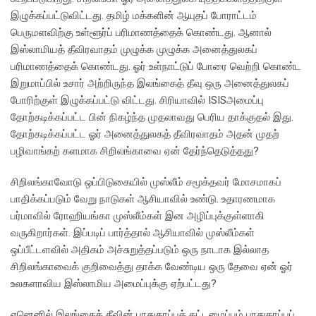
இழுக்கப்பட்டுவிட்டது. தமிழ் மக்களின் ஆயுதப் போராட்டம்
பெருமளவிற்கு உள்ளூர்ப் பரிமாணத்தைக் கொண்டது. ஆனால்
இஸ்லாமியத் தீவிரவாதம் முழுக்க முழுக்க அனைத்துலகப்
பரிமாணத்தைக் கொண்டது. ஓர் உள்நாட்டுப் போரை வெற்றி கொண்ட
இறுமாப்பில் உசார் அற்றிருந்த இலங்கைத் தீவு ஒரு அனைத்துலகப்
போரிற்குள் இழுக்கப்பட்டு விட்டது. சிரியாவில் ISISஅமைப்பு
தோற்கடிக்கப்பட்ட பின் நிகழ்ந்த முதலாவது பெரிய தாக்குதல் இது.
தோற்கடிக்கப்பட்ட ஓர் அனைத்துலகத் தீவிரவாதம் அதன் முதற்
பழிவாங்கற் களமாக சிறிலங்காவை ஏன் தேர்ந்தெடுத்தது?
சிறிலங்காவோடு ஒப்பிடுகையில் முஸ்லீம் சமூக்தவர் மோசமாகப்
பாதிக்கப்படும் வேறு நாடுகள் ஆசியாவில் உண்டு. உதாரணமாக
பர்மாவில் ரோஹியங்கா முஸ்லீம்கள் இன அழிப்புக்குள்ளாகி
வருகிறார்கள். இப்படிப் பார்த்தால் ஆசியாவில் முஸ்லீம்கள்
ஒப்பீட்டளவில் அதிகம் அச்சுறுத்தப்படும் ஒரு நாடாக இல்லாத
சிறிலங்காவைக் குறிவைத்து தாக்க வேண்டிய ஒரு தேவை ஏன் ஓர்
உலகளாவிய இஸ்லாமிய அமைப்புக்கு ஏற்பட்டது?
ஏனெனில் இலங்கைத் தீவின் பாதுகாப்புக் கட்டமைப்பும் பாதுகாப்புப்