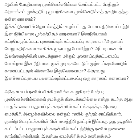
ஆயின் போதியளவு முன்னெச்சரிக்கை செய்யப்பட்ட பேதிலும்
அரசாங்கம் முன்தடுப்பு முயற்சிகளை முன்னெடுக்கத் தவறியதற்கு
என்ன காரணம்?
இக்கட்டுரையில் தொடக்கத்தில் கூறப்பட்டது போல எதிரியைப் பற்றி
இன ரீதியிலான முற்கற்பிதம் காரணமா? இனரீதியாகக்
கட்டியெழுப்பப்படட புலனாய்வுக் கட்டமைப்பு காரணமா?அதனால்
வேறு எதிரிகளை ஊகிக்க முடியாது போயிற்றா? அப்படியானால்
இலங்கைத்தீவின் படைத்துறை மற்றும் புலனாய்வுக்கட்டமைப்பு
போன்றன இன ரீதியான முன்முடிவுகளோடும் முற்சாய்வுகளோடும்
காணப்பட்டதன் விளைவே இதுவெனலாமா? அதாவது
இனச்சாய்வுடைய புலனாய்வுக்கட்டமைப்பு ஒரு காரணம் எனலாமா?
அதே சமயம் ரணில் விக்கிரமசிங்க கூறுகிறார் மேற்படி
முன்னெச்சரிக்கைகள் தமக்குக் கிடைக்கவில்லை என்று. கடந்த ஆறு
மாதங்களாக பாதுகாப்புக் கவுன்ஸில் கூட்டங்களுக்கு அவரை
மைத்திரி அழைக்கவில்லை என்றும் ரணில் குற்றம் சாட்டுகிறார்.
குண்டு வெடிப்புக்களின் பின் மைத்திரி நாட்டில் இல்லாத ஒரு சூழலில்
கூட்டப்பட்ட பாதுகாப்புக் கவுன்ஸில் கூட்டத்திற்கு ரணில் தலைமை
தாங்கியிருக்கிறார். இதன்படி மைத்திரிக்கும் ரணிலுக்கும்