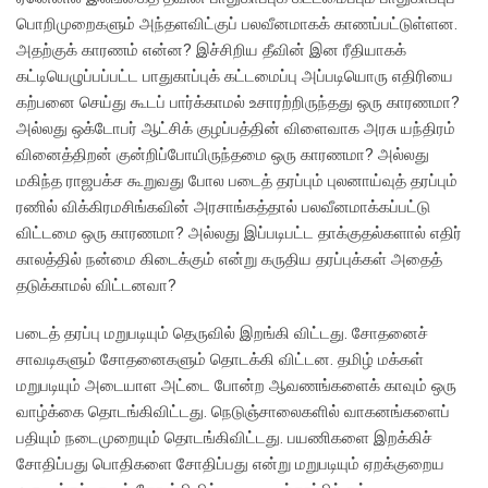
பொறிமுறைகளும் அந்தளவிட்குப் பலவீனமாகக் காணப்பட்டுள்ளன.
அதற்குக் காரணம் என்ன? இச்சிறிய தீவின் இன ரீதியாகக்
கட்டியெழுப்பப்பட்ட பாதுகாப்புக் கட்டமைப்பு அப்படியொரு எதிரியை
கற்பனை செய்து கூடப் பார்க்காமல் உசாரற்றிருந்தது ஒரு காரணமா?
அல்லது ஒக்டோபர் ஆட்சிக் குழப்பத்தின் விளைவாக அரசு யந்திரம்
வினைத்திறன் குன்றிப்போயிருந்தமை ஒரு காரணமா? அல்லது
மகிந்த ராஜபக்ச கூறுவது போல படைத் தரப்பும் புலனாய்வுத் தரப்பும்
ரணில் விக்கிரமசிங்கவின் அரசாங்கத்தால் பலவீனமாக்கப்பட்டு
விட்டமை ஒரு காரணமா? அல்லது இப்படிபட்ட தாக்குதல்களால் எதிர்
காலத்தில் நன்மை கிடைக்கும் என்று கருதிய தரப்புக்கள் அதைத்
தடுக்காமல் விட்டனவா?
படைத் தரப்பு மறுபடியும் தெருவில் இறங்கி விட்டது. சோதனைச்
சாவடிகளும் சோதனைகளும் தொடக்கி விட்டன. தமிழ் மக்கள்
மறுபடியும் அடையாள அட்டை போன்ற ஆவணங்களைக் காவும் ஒரு
வாழ்க்கை தொடங்கிவிட்டது. நெடுஞ்சாலைகளில் வாகனங்களைப்
பதியும் நடைமுறையும் தொடங்கிவிட்டது. பயணிகளை இறக்கிச்
சோதிப்பது பொதிகளை சோதிப்பது என்று மறுபடியும் ஏறக்குறைய