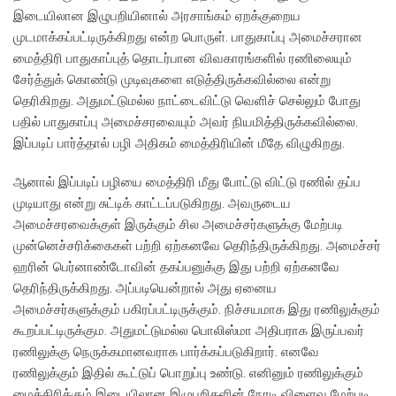
இடையிலான இழுபறியினால் அரசாங்கம் ஏறக்குறைய
முடமாக்கப்பட்டிருக்கிறது என்ற பொருள். பாதுகாப்பு அமைச்சரான
மைத்திரி பாதுகாப்புத் தொடர்பான விவகாரங்களில் ரணிலையும்
சேர்த்துக் கொண்டு முடிவுகளை எடுத்திருக்கவில்லை என்று
தெரிகிறது. அதுமட்டுமல்ல நாட்டைவிட்டு வெளிச் செல்லும் போது
பதில் பாதுகாப்பு அமைச்சரவையும் அவர் நியமித்திருக்கவில்லை.
இப்படிப் பார்த்தால் பழி அதிகம் மைத்திரியின் மீதே விழுகிறது.
ஆனால் இப்படிப் பழியை மைத்திரி மீது போட்டு விட்டு ரணில் தப்ப
முடியாது என்று சுட்டிக் காட்டப்படுகிறது. அவருடைய
அமைச்சரவைக்குள் இருக்கும் சில அமைச்சர்களுக்கு மேற்படி
முன்னெச்சரிக்கைகள் பற்றி ஏற்கனவே தெரிந்திருக்கிறது. அமைச்சர்
ஹரின் பெர்னாண்டோவின் தகப்பனுக்கு இது பற்றி ஏற்கனவே
தெரிந்திருக்கிறது. அப்படியென்றால் அது ஏனைய
அமைச்சர்களுக்கும் பகிரப்பட்டிருக்கும். நிச்சயமாக இது ரணிலுக்கும்
கூறப்பட்டிருக்கும. அதுமட்டுமல்ல பொலிஸ்மா அதிபராக இருப்பவர்
ரணிலுக்கு நெருக்கமானவராக பார்க்கப்படுகிறார். எனவே
ரணிலுக்கும் இதில் கூட்டுப் பொறுப்பு உண்டு. எனினும் ரணிலுக்கும்
மைத்திரிக்கும் இடையிலான இழுபறிகளின் நேரடி விளைவு மேற்படி