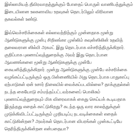
இஸ்லாமியத் தீவிரவாதத்துக்கும் போதைப் பொருள் வாணிபத்துக்கும்
இடையிலான உலகளாவிய உறவுகள் தொடர்பிலும் விரிவான
தகவல்கள் உண்டு.
இவ்வெச்சரிக்கைகள் எல்லாவற்றிற்கும் முன்னதாக மூன்று
ஆண்டுகளுக்கு முன்பு சிறிலங்கா முஸ்லிம் கவுன்ஸிலின் உதவித்
தலைவரான ஸில்மி அகமட் இது தொடர்பாக எச்சரித்திருக்கிறார்.
குறிப்பாக புலனாய்வுத்துறைக்கு அவர் இது தொடர்பான
ஆவணங்களை மூன்று ஆண்டுகளுக்கு முன்பே
கையளித்திருக்கிறார். மூன்று ஆண்டுகளுக்கு முன்பே எச்சரிக்கை
வழங்கப்பட்டிருக்கும் ஒரு பின்னணியில் அது தொடர்பாக பாதுகாப்பு
ஏற்பாடுகள் ஏன் உசார் நிலையில் வைக்கப்படவில்லை? தாக்குதல்கள்
நடந்த கையோடு சம்மந்தப்பட்டவர்களைப் பொலிசும்
புலனாய்வுத்துறையும் மிக விரைவாகக் கைது செய்யக் கூடியதாக
இருந்தது எதைக் காட்டுகிறது? கடந்த ஒரு வார காலத்துக்குள்
முடுக்கிவிடப்பட்;டிருக்கும் முறியடிப்பு நடவடிக்கைகள் எதைக்
காட்டுகின்றன? அவர்கள் தொடர்பான விபரங்கள் முன்கூட்டியே
தெரிந்திருக்கின்றன என்பதையா?