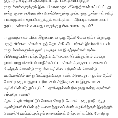
ஒரு யுத்தச் சூழல் தோன்றிவிட்டது. படைத்தரப்பிற்கும்
ராஜபக்ஸக்களுக்கும் இடையிலான உறவு சீமெந்தினால் கட்டப்பட்டது
என்று குசல பெரேரா சில ஆண்டுகளுக்கு முன்பு ஒரு முன்னாள் தமிழ்
நாடாளுமன்ற உறுப்பினருக்குக் கூறியுள்ளார். அப்படியானால் படைத்
தரப்பு முன்னால் வருவது யாருக்கு நன்மையாக முடியும்?
ராணுவத்தனம் மிக்க இறுக்கமான ஒரு ஆட்சி வேண்டும் என்று ஒரு
பகுதி சிங்கள மக்கள் கூறத் தொடக்கி விடடார்கள் இவர்களில் பலர்
ராஜபக்ஸக்களுக்கு முன்பு ஆதரவாக இருந்தவர்கள் அல்ல.
நீர்கொழும்பில் நடந்த இறுதிக் கிரியைகளில் பங்குபற்றச் சென்ற
நாமல் ராஜபக்சவிடம் பாதிக்கப்பட்ட மக்கள் அவருடைய கையைப்
பிடித்துக் கொண்டு ராஜபக்ச ஆட்சியை திரும்பக் கொண்டு
வரவேண்டும் என்று கேட்டிருக்கின்றார்கள். அதாவது ராஜபக்ச ஆட்சி
போன்ற ஒரு ராணுவப் பரிமாணம் அதிகமுடைய இறுக்கமான
ஆட்சியின் கீழ் இப்படிப்பட்ட தாக்குதல்கள் நிகழாது என்று அவர்கள்
நம்புகிறார்களா?
ஆனால் ஓர் உள்நாட்டுப் போரை வெற்றி கொண்ட ஒரு நாடு பத்து
ஆண்டுகளின் பின் ஓர் அனைத்துலகப் போர் அரங்கிற்குள் இழுத்துக்
கொண்டு வரப்பட்டதற்குக் காரணங்கள் அந்த உள்நாட்டுப் போரிற்கு