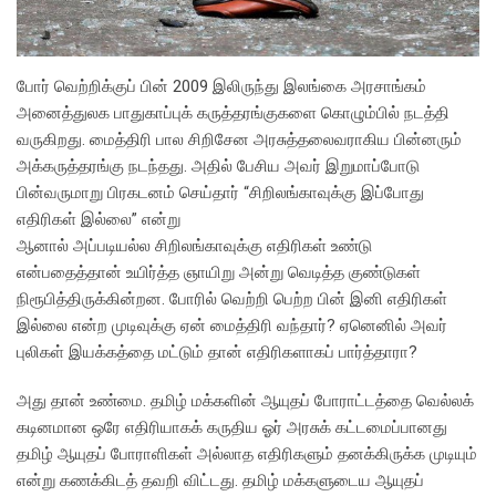
போர் வெற்றிக்குப் பின் 2009 இலிருந்து இலங்கை அரசாங்கம்
அனைத்துலக பாதுகாப்புக் கருத்தரங்குகளை கொழும்பில் நடத்தி
வருகிறது. மைத்திரி பால சிறிசேன அரசுத்தலைவராகிய பின்னரும்
அக்கருத்தரங்கு நடந்தது. அதில் பேசிய அவர் இறுமாப்போடு
பின்வருமாறு பிரகடனம் செய்தார் “சிறிலங்காவுக்கு இப்போது
எதிரிகள் இல்லை” என்று
ஆனால் அப்படியல்ல சிறிலங்காவுக்கு எதிரிகள் உண்டு
என்பதைத்தான் உயிர்த்த ஞாயிறு அன்று வெடித்த குண்டுகள்
நிரூபித்திருக்கின்றன. போரில் வெற்றி பெற்ற பின் இனி எதிரிகள்
இல்லை என்ற முடிவுக்கு ஏன் மைத்திரி வந்தார்? ஏனெனில் அவர்
புலிகள் இயக்கத்தை மட்டும் தான் எதிரிகளாகப் பார்த்தாரா?
அது தான் உண்மை. தமிழ் மக்களின் ஆயுதப் போராட்டத்தை வெல்லக்
கடினமான ஒரே எதிரியாகக் கருதிய ஓர் அரசுக் கட்டமைப்பானது
தமிழ் ஆயுதப் போராளிகள் அல்லாத எதிரிகளும் தனக்கிருக்க முடியும்
என்று கணக்கிடத் தவறி விட்டது. தமிழ் மக்களுடைய ஆயுதப்