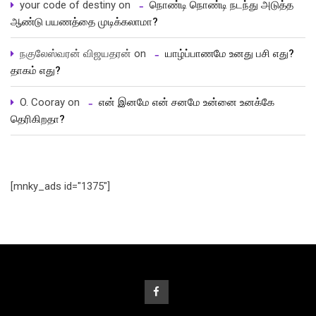
your code of destiny
on
நொண்டி நொண்டி நடந்து அடுத்த
ஆண்டு பயணத்தை முடிக்கலாமா?
நகுலேஸ்வரன் விஜயதரன்
on
யாழ்ப்பாணமே உனது பசி எது?
தாகம் எது?
O. Cooray
on
என் இனமே என் சனமே உன்னை உனக்கே
தெரிகிறதா?
[mnky_ads id="1375"]