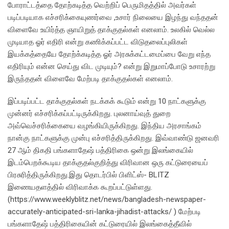
போராட்டத்தை தோற்கடித்த வெற்றிப் பெருமிதத்தில் அவர்கள்
படிப்படியாக எச்சரிக்கையுணர்வை ,உசார் நிலையை இழந்து வந்ததன்
விளைவே உயிர்த்த ஞாயிறுத் தாக்குதல்கள் எனலாம். உலகில் வெல்ல
முடியாத ஓர் எதிரி என்று கணிக்கப்பட்ட விடுதலைப்புலிகள்
இயக்கத்தையே தோற்க்கடித்த ஓர் அரசுக்கட்டமைப்பை வேறு எந்த
எதிரியும் என்ன செய்து விட முடியும்? என்று இறுமாப்போடு உசாரற்று
இருந்ததன் விளைவே மேற்படி தாக்குதல்கள் எனலாம்.
இப்படிப்பட்ட தாக்குதல்கள் நடக்கக் கூடும் என்று 10 நாட்களுக்கு
முன்னர் எச்சரிக்கப்பட்டிருக்கிறது. புலனாய்வுத் துறை
அவ்வெச்சரிக்கையை வழங்கியிருக்கிறது. இந்திய அரசாங்கம்
நான்கு நாட்களுக்கு முன்பு எச்சரித்திருக்கிறது. இவ்வாண்டு ஜனவரி
27 ஆம் திகதி பங்களாதேஷ் பத்திரிகை ஒன்று இலங்கையில்
இடம்பெறக்கூடிய தாக்குதல்குறித்து விரிவான ஒரு கட்டுரையைப்
பிரசுரித்திருக்கிறது.இது தொடர்பில் பிளிட்ஸ்- BLITZ
இணையதளத்தில் விரிவாக்க கூறப்பட்டுள்ளது.
(https://www.weeklyblitz.net/news/bangladesh-newspaper-
accurately-anticipated-sri-lanka-jihadist-attacks/ ) மேற்படி
பங்களாதேஷ் பத்திரிகையின் கட்டுரையில் இலங்கைத்தீவில்