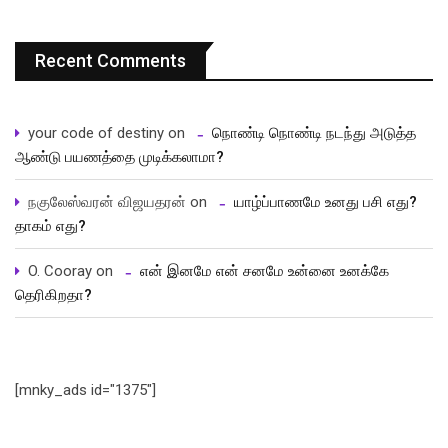
Recent Comments
your code of destiny
on
நொண்டி நொண்டி நடந்து அடுத்த
ஆண்டு பயணத்தை முடிக்கலாமா?
நகுலேஸ்வரன் விஜயதரன்
on
யாழ்ப்பாணமே உனது பசி எது?
தாகம் எது?
O. Cooray
on
என் இனமே என் சனமே உன்னை உனக்கே
தெரிகிறதா?
[mnky_ads id="1375"]