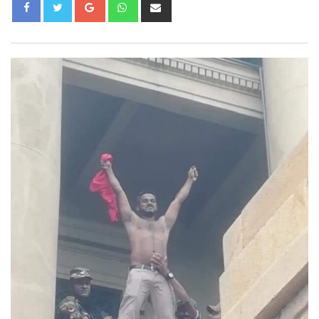
Google+
Whatsapp
Share
via
Email