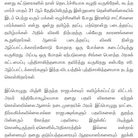
எனது கட்டுரைகளில் நான் தொடர்ச்சியாக எழுதி வருகிறேன், கடந்த
மார்ச் மாதம் 31 ஆம் தேதியிலிருந்து இன்றுவரை தென்னிலங்கையில்
இடம் பெற்று வரும் மக்கள் எழுச்சிகளின் போது இரண்டு சாட்சிகளை
பார்க்கலாம் என்று. ஒன்று தமிழ்த் தரப்பு. மற்றொன்று படைத்தரப்பு.
தமிழ்மக்கள் அதில் விலகி நிற்பதற்கு பல்வேறு காரணங்களை
கூறுகிறார்கள். ஆனால் படைத்தரப்பு விலகி நின்று
ஆர்ப்பாட்டக்காரர்களோடு மோதாத ஒரு போக்கை கடைப்பிடித்து
வருகிறது. அப்படி ஒரு மோதல் ஏற்படுவதை சிங்கள பௌத்த அரசுக்
கட்டமைப்பு புத்திசாலித்தனமாக தவிர்த்து வருகிறது என்பதே சரி.
ஆர்ப்பாட்டக்காரர்களும் இந்த விடயத்தில் புத்திசாலித்தனமாக நடந்து
கொள்கிறார்கள்.
இப்பொழுது மிஞ்சி இருந்த ராஜபக்சவும் கவிழ்க்கப்பட்டு விட்டார்.
அவர் உத்தியோகபூர்வமாக தனது பதவி விலகலை ஏற்றுக்
கொள்ளவில்லை.ஆனால் நடைமுறையில் அவர் இப்பொழுது நாட்டை
நிர்வகிக்கவில்லை.எல்லா ராஜபக்ஷங்களும் பதவிகளைத் துறந்த
பின்னரும் கோத்தா பதவியை இறுக்கிப் பிடித்துக்
கொண்டிருந்தார்.ஏனெனில்,அதிகாரத்தில் இல்லை என்றால்
தன்னையும் தனது குடும்பத்தவரையும் ஆதரவாளர்களையும் தூக்கி