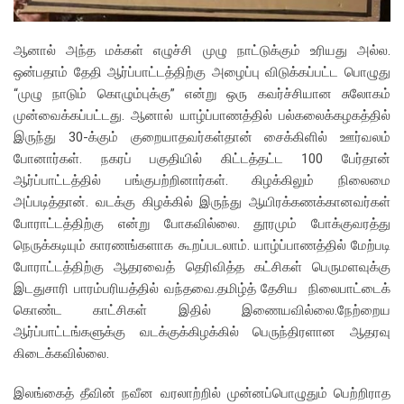
ஆனால் அந்த மக்கள் எழுச்சி முழு நாட்டுக்கும் உரியது அல்ல.
ஒன்பதாம் தேதி ஆர்ப்பாட்டத்திற்கு அழைப்பு விடுக்கப்பட்ட பொழுது
“முழு நாடும் கொழும்புக்கு” என்று ஒரு கவர்ச்சியான சுலோகம்
முன்வைக்கப்பட்டது. ஆனால் யாழ்ப்பாணத்தில் பல்கலைக்கழகத்தில்
இருந்து 30-க்கும் குறையாதவர்கள்தான் சைக்கிளில் ஊர்வலம்
போனார்கள். நகரப் பகுதியில் கிட்டத்தட்ட 100 பேர்தான்
ஆர்ப்பாட்டத்தில் பங்குபற்றினார்கள். கிழக்கிலும் நிலைமை
அப்படித்தான். வடக்கு கிழக்கில் இருந்து ஆயிரக்கணக்கானவர்கள்
போராட்டத்திற்கு என்று போகவில்லை. தூரமும் போக்குவரத்து
நெருக்கடியும் காரணங்களாக கூறப்படலாம். யாழ்ப்பாணத்தில் மேற்படி
போராட்டத்திற்கு ஆதரவைத் தெரிவித்த கட்சிகள் பெருமளவுக்கு
இடதுசாரி பாரம்பரியத்தில் வந்தவை.தமிழ்த் தேசிய நிலைபாட்டைக்
கொண்ட காட்சிகள் இதில் இணையவில்லை.நேற்றைய
ஆர்ப்பாட்டங்களுக்கு வடக்குக்கிழக்கில் பெருந்திரளான ஆதரவு
கிடைக்கவில்லை.
இலங்கைத் தீவின் நவீன வரலாற்றில் முன்னப்பொழுதும் பெற்றிராத