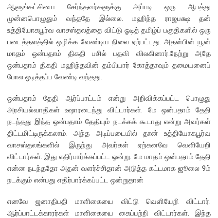
ஆளுங்கட்சியை சேர்ந்தவர்களுக்கு அப்படி ஒரு ஆபத்து
முன்னபொழுதும் வந்ததே இல்லை. மஹிந்த ராஜபக்ஷ தன்
உத்தியோகபூர்வ வாசஸ்தலத்தை விட்டு ஓடித் தமிழ்ப் பகுதிகளில் ஒரு
படைத்தளத்தில் ஒழிக்க வேண்டிய நிலை ஏற்பட்டது. அதன்பின் யூன்
மாதம் ஒன்பதாம் திகதி பசில் பதவி விலகினார்.நேற்று அதே
ஒன்பதாம் திகதி மஹிந்தவின் தம்பியார் கோத்தாவும் தமையனைப்
போல ஓடித்தப்ப வேண்டி வந்தது.
ஒன்பதாம் தேதி ஆர்ப்பாட்டம் என்று அறிவிக்கப்பட்ட பொழுது
அரசியல்வாதிகள் உஷாரடைந்து விட்டார்கள். மே ஒன்பதாம் தேதி
நடந்தது இந்த ஒன்பதாம் தேதியும் நடக்கக் கூடாது என்று அவர்கள்
திட்டமிட்டிருக்கலாம். அந்த அடிப்படையில் தான் உத்தியோகபூர்வ
வாசஸ்தலங்களில் இருந்து அவர்கள் ஏற்கனவே வெளியேறி
விட்டார்கள். இது எதிர்பார்க்கப்பட்ட ஒன்று. மே மாதம் ஒன்பதாம் தேதி
என்ன நடந்ததோ அதன் வளர்ச்சிதான் அடுத்த கட்டமாக ஜூலை 9ம்
நடக்கும் என்பது எதிர்பார்க்கப்பட்ட ஒன்றுதான்
எனவே ஜனாதிபதி மாளிகையை விட்டு வெளியேறி விட்டார்.
ஆர்ப்பாட்டக்காரர்கள் மாளிகையை கைப்பற்றி விட்டார்கள். இந்த