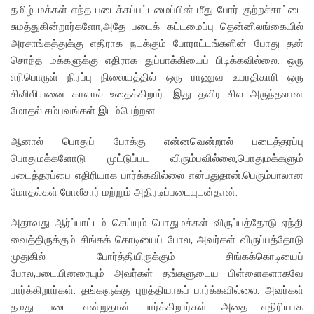
தமிழ் மக்கள் எந்த படைக்கப்பட்டமைப்பின் மீது போர் குற்றச்சாட்டை
சுமத்துகின்றார்களோ,அதே படைக் கட்டமைப்பு தென்னிலங்கையில்
அரசாங்கத்துக்கு எதிராக நடக்கும் போராட்டங்களின் போது தன்
சொந்த மக்களுக்கு எதிராக துப்பாக்கியைப் பிடிக்கவில்லை. ஒரு
எரிபொருள் நிரப்பு நிலையத்தில் ஒரு ராணுவ உயரதிகாரி ஒரு
சிவிலியனை காலால் உதைக்கிறார். இது தவிர சில அருந்தலான
மோதல் சம்பவங்கள் இடம்பெற்றன.
ஆனால் பொதுப் போக்கு என்னவென்றால் படைத்தரப்பு
பொதுமக்களோடு முட்டுப்பட விரும்பவில்லை,பொதுமக்களும்
படைத்தரப்பை எதிரியாக பார்க்கவில்லை என்பதுதான்.பெரும்பாலான
மோதல்கள் போலீசார் மற்றும் அதிரடிப்படையுடன்தான்.
அதாவது ஆர்ப்பாட்டம் செய்யும் பொதுமக்கள் விருப்பத்தோடு ஏந்தி
வைத்திருக்கும் சிங்கக் கொடியைப் போல, அவர்கள் விருப்பத்தோடு
முதுகில் போர்த்தியிருக்கும் சிங்கக்கொடியைப்
போல,படையினரையும் அவர்கள் தங்களுடைய பிள்ளைகளாகவே
பார்க்கிறார்கள். தங்களுக்கு புறத்தியாகப் பார்க்கவில்லை. அவர்கள்
தமது படை என்றுதான் பார்க்கிறார்கள் அதை எதிரியாக