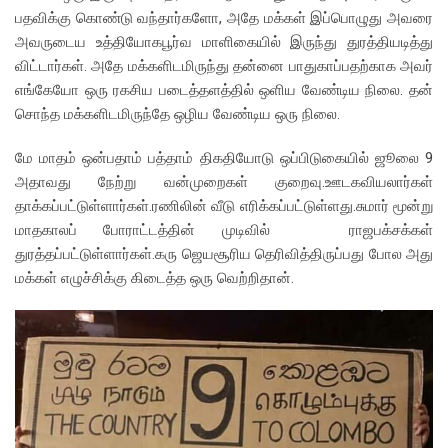
பதவிக்கு கொண்டு வந்தார்களோ, அதே மக்கள் இப்பொழுது அவரை
அவருடைய உத்தியோகபூர்வ மாளிகையில் இருந்து துரத்தியடித்து
விட்டார்கள். அதே மக்களிடமிருந்து தன்னை பாதுகாப்பதற்காக அவர்
எங்கேயோ ஒரு ரகசிய படைத்தளத்தில் ஒளிய வேண்டிய நிலை. தன்
சொந்த மக்களிடமிருந்தே ஒழிய வேண்டிய ஒரு நிலை.
மே மாதம் ஒன்பதாம் பத்தாம் திகதியோடு ஒப்பிடுகையில் ஜூலை 9
அதாவது நேற்று வன்முறைகள் குறைவு.ஊடகவியலார்கள்
தாக்கப்பட்டுள்ளார்கள்.ரணிலின் வீடு எரிக்கப்பட்டுள்ளது.சுமார் மூன்று
மாதகாலப் போராட்டத்தின் முடிவில் ராஜபக்சக்கள்
துரத்தப்பட்டுள்ளார்கள்.கரு ஜெயசூரிய தெரிவித்திருப்பது போல அது
மக்கள் எழுச்சிக்கு கிடைத்த ஒரு வெற்றிதான்.