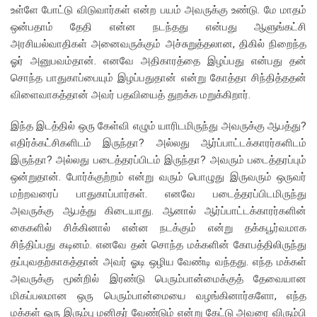
உள்ளே போட்டு விடுவார்கள் என்ற பயம் அவருக்கு உண்டு. மே மாதம்
ஒன்பதாம் தேதி என்ன நடந்தது என்பது ஆளுங்கட்சி
அரசியல்வாதிகள் அனைவருக்கும் அச்சுறுத்தலான, திகில் நிறைந்த
ஓர் அனுபவம்தான். எனவே அதிகாரத்தை இழப்பது என்பது தன்
சொந்த பாதுகாப்பையும் இழப்பதுதான் என்று கோத்தா சிந்தித்ததன்
விளைவாகத்தான் அவர் பதவியைத் துறக்க மறுக்கிறார்.
இந்த இடத்தில் ஒரு கேள்வி எழும் யாரிடமிருந்து அவருக்கு ஆபத்து?
எதிர்க்கட்சிகளிடம் இருந்தா? அல்லது ஆர்ப்பாட்டக்காரர்களிடம்
இருந்தா? அல்லது படைத்தரப்பிடம் இருந்தா? அவரும் படைத்தரப்பும்
ஒன்றுதான். போர்க்குற்றம் என்று வரும் பொழுது இருவரும் ஒருவர்
மற்றவரைப் பாதுகாப்பார்கள். எனவே படைத்தரப்பிடமிருந்து
அவருக்கு ஆபத்து கிடையாது. ஆனால் ஆர்ப்பாட்டக்காரர்களின்
கைகளில் சிக்கினால் என்ன நடக்கும் என்று தக்கபூர்வமாக
சிந்திப்பது கடினம். எனவே தன் சொந்த மக்களின் கோபத்திலிருந்து
தப்புவதற்காகத்தான் அவர் ஓடி ஒழிய வேண்டி வந்தது. எந்த மக்கள்
அவருக்கு மூன்றில் இரண்டு பெரும்பான்மைக்குத் தேவையான
மிகப்பலமான ஒரு பெரும்பான்மையை வழங்கினார்களோ, எந்த
மக்கள் ஒரு இரும்பு மனிதர் வேண்டும் என்று கேட்டு அவரை விரும்பி