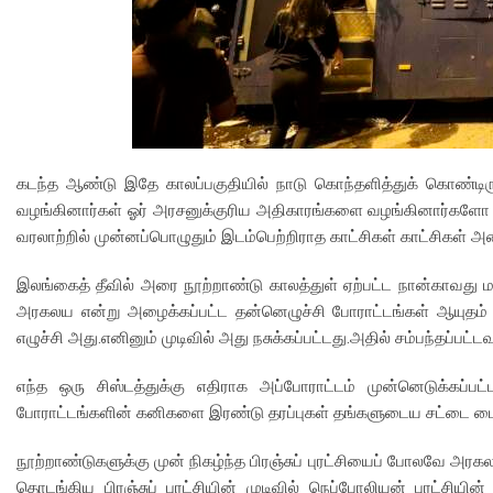
கடந்த ஆண்டு இதே காலப்பகுதியில் நாடு கொந்தளித்துக் கொண்டிர
வழங்கினார்கள் ஓர் அரசனுக்குரிய அதிகாரங்களை வழங்கினார்கள
வரலாற்றில் முன்னப்பொழுதும் இடம்பெற்றிராத காட்சிகள் காட்சிகள் 
இலங்கைத் தீவில் அரை நூற்றாண்டு காலத்துள் ஏற்பட்ட நான்காவது ம
அரகலய என்று அழைக்கப்பட்ட தன்னெழுச்சி போராட்டங்கள் ஆயுதம்
எழுச்சி அது.எனினும் முடிவில் அது நசுக்கப்பட்டது.அதில் சம்பந்தப்பட்ட
எந்த ஒரு சிஸ்டத்துக்கு எதிராக அப்போராட்டம் முன்னெடுக்கப்
போராட்டங்களின் கனிகளை இரண்டு தரப்புகள் தங்களுடைய சட்டை பைகளு
நூற்றாண்டுகளுக்கு முன் நிகழ்ந்த பிரஞ்சுப் புரட்சியைப் போலவே அ
தொடங்கிய பிரஞ்சுப் புரட்சியின் முடிவில் நெப்போலியன் புரட்சி