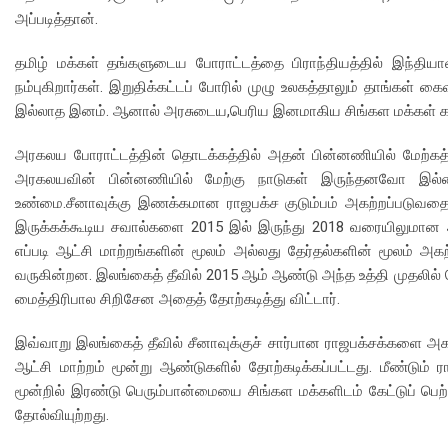
அப்படித்தான்.
தமிழ் மக்கள் தங்களுடைய போராட்டத்தை பிராந்தியத்தில் இந்திய
நம்புகிறார்கள். இறுதிக்கட்டப் போரில் முழு உலகத்தாலும் தாங்கள் கை
இல்லாத இனம். ஆனால் அரசுடைய,பெரிய இனமாகிய சிங்கள மக்கள் கட
அரகலய போராட்டத்தின் தொடக்கத்தில் அதன் பின்னணியில் மேற்கத்த
அரகலயவின் பின்னணியில் மேற்கு நாடுகள் இருந்தனவோ இல்லைய
உண்மை.சீனாவுக்கு இணக்கமான ராஜபக்ச குடும்பம் அகற்றப்படுவதை ம
இருக்கக்கூடிய சவால்களை 2015 இல் இருந்து 2018 வரையிலுமான அ
எப்படி ஆட்சி மாற்றங்களின் மூலம் அல்லது தேர்தல்களின் மூலம் அக
வருகின்றன. இலங்கைத் தீவில் 2015 ஆம் ஆண்டு அந்த உத்தி முதலில் 
மைத்திரிபால சிறிசேன அதைத் தோற்கடித்து விட்டார்.
இவ்வாறு இலங்கைத் தீவில் சீனாவுக்குச் சார்பான ராஜபக்சக்களை அ
ஆட்சி மாற்றம் மூன்று ஆண்டுகளில் தோற்கடிக்கப்பட்டது. மீண்டும் 
மூன்றில் இரண்டு பெரும்பான்மையை சிங்கள மக்களிடம் கேட்டுப் பெற்
தோல்வியுற்றது.