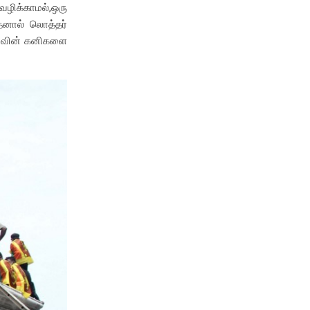
வழிக்காமல்,ஒரு
தனால் லொத்தர்
கலயவின் கனிகளை