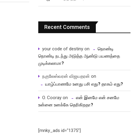
Recent Comments
your code of destiny
on
நொண்டி
நொண்டி நடந்து அடுத்த ஆண்டு பயணத்தை
முடிக்கலாமா?
நகுலேஸ்வரன் விஜயதரன்
on
யாழ்ப்பாணமே உனது பசி எது? தாகம் எது?
O. Cooray
on
என் இனமே என் சனமே
உன்னை உனக்கே தெரிகிறதா?
[mnky_ads id="1375"]