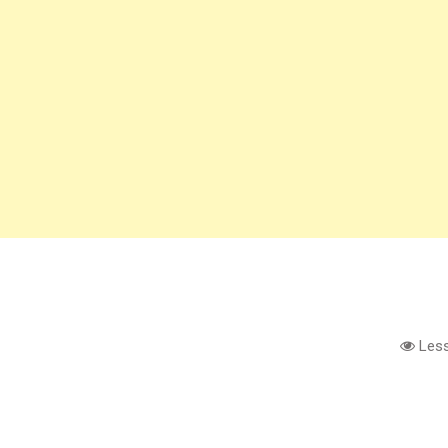
Less
e