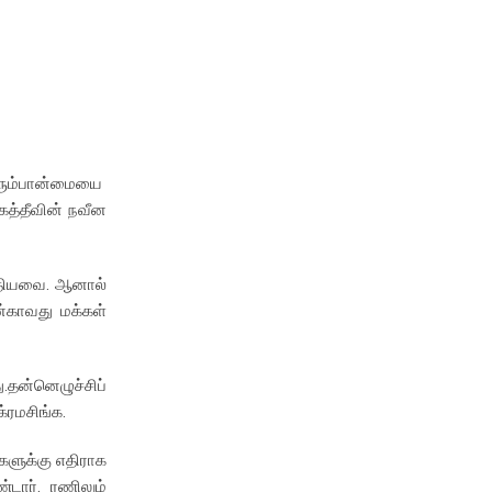
ெரும்பான்மையை
த்தீவின் நவீன
ந்தியவை. ஆனால்
்காவது மக்கள்
தன்னெழுச்சிப்
்ரமசிங்க.
களுக்கு எதிராக
்டார். ரணிலும்