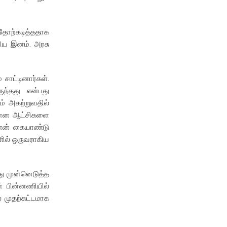
தோற்கடித்ததாக
ிறிய இனம். அரசு
சாட்டினார்கள்.
ுந்தது என்பது
ம் அகற்றுவதில்
கமான ஆட்சிகளை
்தான் கையாண்டு
ளில் ஒருவராகிய
து முன்னெடுத்த
ன் பின்னணியில்
் முதற்கட்டமாக