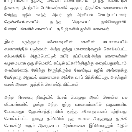
யாழ்ப்பாணம் தந்தை செல்வா கலையரங்கில் நடந்த மனோகரன்
நினைவு நிகழ்வில் பேசியவர்களில் ஒருவர் திருக்கோணமலையைச்
சேர்ந்த ரஜீவ் காந்த். அவர் ஓர் அரசியல் செயற்பாட்டாளர்.
தென்னிலங்கையில் நடந்த “அரகலய” தன்னெழுச்சிப்
போராட்டங்களில் காணப்பட்ட தமிழர்களில் முக்கியமானவர்.
இவர் மருத்துவர் மனோகரனின் மகனின் பாடசாலையில்
சமகாலத்தில் படித்தவர். அந்த ஐந்து மாணவர்களும் கொல்லப்பட்ட
சம்பவத்தில் அரும்பொட்டில் உயிர் தப்பியவர்.அந்த மாணவர்கள்
வழமையாக ஒரு சிமெண்ட் கட்டில் உட்கார்ந்திருந்து கதைப்பதுண்டாம்.
அவர்களோடு சேர்ந்து இருந்திருக்க வேண்டிய ரஜீவ் அன்றைக்கு
வேறொரு அலுவல் காரணமாக அங்கே வரப் பிந்திவிட்டது. அதற்குள்
எமன் அவரை முந்திக் கொண்டு விட்டான்.
அந்த நினைவு நிகழ்வில் பேசும் பொழுது அவர் சொன்ன பல
விடயங்களில் ஒன்று அந்த ஐந்து மாணவர்களில் ஒருவராகிய
யோகராஜா ஹேமச்சந்திராவின் மூத்த சகோதரனைப் பற்றியது.
கொல்லப்பட்ட தனது தம்பியின் பூத உடலை அழுதழுது தூக்கி
கொண்டு வரும் அவருடைய அண்ணனை இப்பொழுதும் அதில்