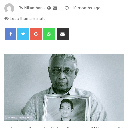
By
Nillanthan
-
10 months ago
Less than a minute
Google+
Whatsapp
Share
via
Email