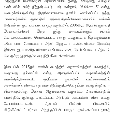
மருத்துவர் மனோகரன் அண்மையில் தனது 84ஆவது வயதில்
லண்டனில் உயிர் நீத்தார்.அவர் யார் என்றால், “ரிங்கோ 5” என்று
அழைக்கப்படுகின்ற, திருகோணமலை நகரில் கொல்லப்பட்ட ஐந்து
மாணவர்களில் ஒருவரின் தந்தை.திருக்கோணமலையில் மக்கள்
அதிகம் வாழும் மையமான ஒரு பகுதியில், 2006ஆம் ஆண்டு ஐனவரி
இரண்டாந்திகதி இந்த ஐந்து மாணவர்களும் சுட்டுக்
கொல்லப்பட்டார்கள்.கொல்லப்பட்ட தனது மகனுக்காக இறக்கும்வரை
மனோகரன் போராடினார். அவர் அணுகாத மனித உரிமை அமைப்பு
இல்லை. ஐநா மனித உரிமைகள் பேரவைவரை அவர் போனார். ஆனால்
அவருக்கு இறக்கும்வரை நீதி கிடைக்கவில்லை.
இடையில் 2015இல் ரணில் மைத்திரி அரசாங்கத்தின் காலத்தில்,
அதாவது நல்லாட்சி என்று அழைக்கப்பட்ட அரசாங்கத்தின்
காலத்தில்,அதைவிட குறிப்பாக ஐநாவின் வார்த்தைகளில்
சொன்னால், நிலைமாறு கால நீதிக்குரிய-பொறுப்புக் கூறலுக்குரிய –
தீர்மானத்திற்கு இணை அனுசரணை வழங்கிய அரசாங்கத்தின்
காலத்தில், குற்றஞ் சாட்டப்பட்ட அதிரடிப் படையினர் சிலர் கைது
செய்யப்பட்டார்கள். ஆனால் பின்னர் பிணையில்
விடுவிக்கப்பட்டார்கள். அதற்குப்பின் யாரும் தண்டிக்கப்பட்டதாகத்