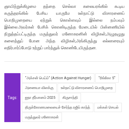
ஞாயிற்றுக்கிழமை தந்தை செல்வா கலையரங்கில் கூடிய
கருத்தரங்கில் பேசிய யாருமே உள்நாட்டு விசாரணைப்
பொறிமுறையை ஏற்றுக் கொள்ளவும் இல்லை நம்பவும்
இல்லை.அவர்கள் பேசிக் கொண்டிருந்த மேடையில் பின்னணியில்
நிறுத்தப்பட்டிருந்த மருத்துவர் மனோகரனின் விழிகள்,அழுதழுது
களைத்துப் போன அந்த விழிகள்,அங்கிருந்து எல்லாரையும்
எதிர்பார்ப்போடு உற்றுப் பார்த்துக் கொண்டேயிருந்தன.
"அக்சன் பெய்ம்" (Action Against Hunger)
"ரிங்கோ 5"
அணையா விளக்கு
உள்நாட்டு விசாரணைப் பொறிமுறை
Tags:
ஐநா தீர்மானம் 2025
கிருசாந்தி
திருக்கோணமலையைச் சேர்ந்த ரஜீவ் காந்த்
மக்கள் செயல்
மருத்துவர் மனோகரன்