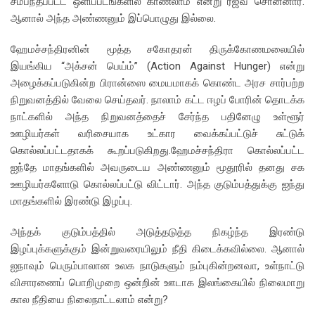
சம்பந்தப்பட்ட ஒளிப்படங்களில் காணலாம் என்று ரஜீவ் சொன்னார்.
ஆனால் அந்த அண்ணனும் இப்பொழுது இல்லை.
ஹேமச்சந்திரனின் மூத்த சகோதரன் திருக்கோணமலையில்
இயங்கிய “அக்சன் பெய்ம்” (Action Against Hunger) என்று
அழைக்கப்படுகின்ற பிரான்ஸை மையமாகக் கொண்ட அரச சார்பற்ற
நிறுவனத்தில் வேலை செய்தவர். நாலாம் கட்ட ஈழப் போரின் தொடக்க
நாட்களில் அந்த நிறுவனத்தைச் சேர்ந்த பதினேழு உள்ளூர்
ஊழியர்கள் வரிசையாக உட்கார வைக்கப்பட்டுச் சுட்டுக்
கொல்லப்பட்டதாகக் கூறப்படுகிறது.ஹேமச்சந்திரா கொல்லப்பட்ட
ஐந்தே மாதங்களில் அவருடைய அண்ணனும் மூதூரில் தனது சக
ஊழியர்களோடு கொல்லப்பட்டு விட்டார். அந்த குடும்பத்துக்கு ஐந்து
மாதங்களில் இரண்டு இழப்பு.
அந்தக் குடும்பத்தில் அடுத்தடுத்த நிகழ்ந்த இரண்டு
இழப்புக்களுக்கும் இன்றுவரையிலும் நீதி கிடைக்கவில்லை. ஆனால்
ஐநாவும் பெரும்பாலான உலக நாடுகளும் நம்புகின்றனவா, உள்நாட்டு
விசாரணைப் பொறிமுறை ஒன்றின் ஊடாக இலங்கையில் நிலைமாறு
கால நீதியை நிலைநாட்டலாம் என்று?