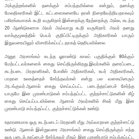
அக்குற்றங்களில் தனக்குச் சம்பந்தமில்லை என்றும், தனக்கு
மேலதிகாரிகள் இட்ட கட்டளைகளையே தான் நிறைவேற்றியதாகவும்
பகிரங்கமாகக் கூறி வருகிறார்.இன்றைக்கு நேற்றைக்கு அல்ல, கடந்த
20 ஆண்டுகளாக அவர் அவ்வாறு கூறி வருகிறார். அவர் தனது
வாக்குமூலத்தில் பெயர் குறிப்பிட்டிருக்கும் அதிகாரிகள் யாரும்
இதுவரையிலும் விசாரிக்கப்பட்டதாகத் தெரியவில்லை.
அனுர அரசாங்கம் கடந்த ஓராண்டு காலப் பகுதிக்குள் 80க்கும்
மேற்பட்டவர்களைக் கைது செய்திருக்கிறது.இவர்களில் தரைப்படை,
கடற்படை பிரதானிகள், போலீஸ் அதிகாரிகள், உயர் அதிகாரிகள்,
பாதாள உலகத்தைச் சேர்ந்தவர்கள் என்று பல வகையினரும்
அடங்குவர்.ஆனால் கைது செய்யப்பட்ட படைத்தரப்பைச் சேர்ந்த
யாருமே இன முரண்பாடுகள் சம்பந்தப்பட்ட குற்றச்சாட்டுகளின் கீழ்
கைது செய்யப்படவில்லை. ஆனால் அவர்களில் சிலர் மீது இன
முரண்பாடு சம்பந்தப்பட்ட குற்றச்சாட்டுக்கள் உண்டு.
உதாரணமாக ஒரு கடற்படைப் பிரதானி மீது அவ்வாறான குற்றச்சாட்டு
உண்டு. ஆனால் இன்றுவரை அரசாங்கம் கைது செய்திருக்கும் எந்த
ஒரு படைத் தரப்பைச் சேர்ந்தவர் மீதும் இன முரண்பாடு சம்பந்தப்பட்ட