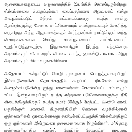
ஆணையாளருடைய அலுவலகத்தில் இயங்கிக் கொண்டிருக்கிறது.
ஸ்ரீலங்காவை பொறுப்புக்கூற வைப்பதற்கான அலுவலகம் என்று
அழைக்கப்படும் அந்தக் கட்டமைப்பானது கடந்த நான்கு
ஆண்டுகளுக்கு மேலாக சாட்சிகளையும் சான்றுகளையும் சேகரித்து
வருகிறது. அந்த அலுவலகத்தைச் சேர்ந்தவர்கள் நாட்டுக்குள் வந்து
விசாரணைகளை செய்து சான்றுகளையும் சாட்சிகளையும்
உறுதிப்படுத்துவதற்கு இதுவரையிலும் இருந்த எந்தவொரு
அரசாங்கமும் விசா வழங்கவில்லை க.டந்த ஓராண்டு காலமாக அநுர
அரசாங்கமும் விசா வழங்கவில்லை.
அதேசமயம் உள்நாட்டுப் பொறி முறையைப் பொறுத்தவரையிலும்
இக்கட்டுரையின் தொடக்கத்தில் கூறப்பட்ட ரிங்கோ5 என்று
அழைக்கப்படுகின்ற ஐந்து மாணவர்கள் கொல்லப்பட்ட சம்பவமும்
உட்பட இன்றுவரையிலும் நடந்த எத்தனை படுகொலைகளுக்கு நீதி
கிடைத்திருக்கிறது? கடந்த சுமார் 30க்கும் மேற்பட்ட ஆண்டு காலப்
பகுதிக்குள் மாணவி கிருசாந்தியின் கொலை வழக்கில்தான்
குற்றவாளிகள் ஓரளவுக்காவது தண்டிக்கப்பட்டிருக்கிறார்கள்.அதிலும்
ஒரு குற்றவாளி இன்றுவரை தலைமறைவாக இருக்கிறார். மற்றொரு
குற்றவாளியாகிய லான்ஸ் கோப்ரல் சோமரட்ன ராஜபக்ஷ