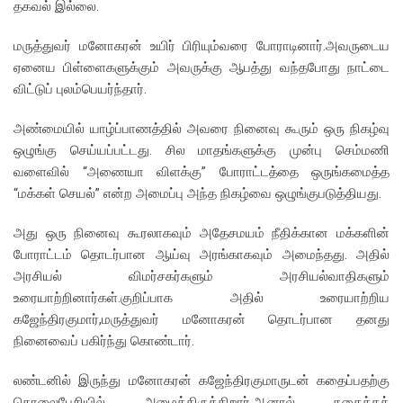
தகவல் இல்லை.
மருத்துவர் மனோகரன் உயிர் பிரியும்வரை போராடினார்.அவருடைய
ஏனைய பிள்ளைகளுக்கும் அவருக்கு ஆபத்து வந்தபோது நாட்டை
விட்டுப் புலம்பெயர்ந்தார்.
அண்மையில் யாழ்ப்பாணத்தில் அவரை நினைவு கூரும் ஒரு நிகழ்வு
ஒழுங்கு செய்யப்பட்டது. சில மாதங்களுக்கு முன்பு செம்மணி
வளைவில் “அணையா விளக்கு” போராட்டத்தை ஒருங்கமைத்த
“மக்கள் செயல்” என்ற அமைப்பு அந்த நிகழ்வை ஒழுங்குபடுத்தியது.
அது ஒரு நினைவு கூரலாகவும் அதேசமயம் நீதிக்கான மக்களின்
போராட்டம் தொடர்பான ஆய்வு அரங்காகவும் அமைந்தது. அதில்
அரசியல் விமர்சகர்களும் அரசியல்வாதிகளும்
உரையாற்றினார்கள்.குறிப்பாக அதில் உரையாற்றிய
கஜேந்திரகுமார்,மருத்துவர் மனோகரன் தொடர்பான தனது
நினைவைப் பகிர்ந்து கொண்டார்.
லண்டனில் இருந்து மனோகரன் கஜேந்திரகுமாருடன் கதைப்பதற்கு
தொலைபேசியில் அழைத்திருக்கிறார்.ஆனால் கதைக்கத்