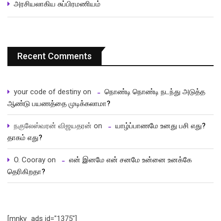
அரசியலாகிய சுப்பிரமணியம்
Recent Comments
your code of destiny
on
நொண்டி நொண்டி நடந்து அடுத்த
ஆண்டு பயணத்தை முடிக்கலாமா?
நகுலேஸ்வரன் விஜயதரன்
on
யாழ்ப்பாணமே உனது பசி எது?
தாகம் எது?
O. Cooray
on
என் இனமே என் சனமே உன்னை உனக்கே
தெரிகிறதா?
[mnky_ads id="1375"]