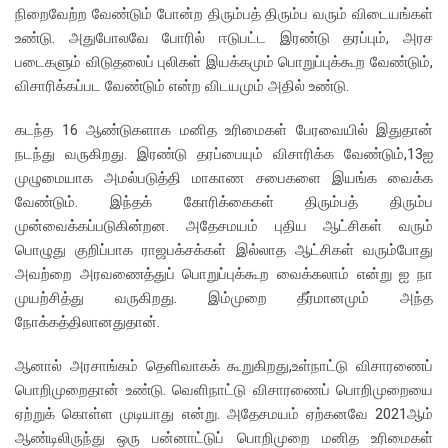
நிறைவேற்ற வேண்டும் போன்ற திரும்பத் திரும்ப வரும் விடையங்கள்
உண்டு. அதுபோலவே போரில் ஈடுபட்ட இரண்டு தரப்பும், அரச
படைகளும் விடுதலைப் புலிகள் இயக்கமும் பொறுப்புக்கூற வேண்டும்,
விசாரிக்கப்பட வேண்டும் என்ற விடயமும் அதில் உண்டு.
கடந்த 16 ஆண்டுகளாக மனித உரிமைகள் பேரவையில் இதுதான்
நடந்து வருகிறது. இரண்டு தரப்பையும் விசாரிக்க வேண்டும்,13ஐ
முழுமையாக அமல்படுத்தி மாகாண சபைகளை இயங்க வைக்க
வேண்டும். இந்தக் கோரிக்கைகள் திரும்பத் திரும்ப
முன்வைக்கப்படுகின்றன. அதேசமயம் புதிய ஆட்சிகள் வரும்
பொழுது குறிப்பாக ராஜபக்சக்கள் இல்லாத ஆட்சிகள் வரும்போது
அவற்றை அரவணைத்துப் பொறுப்புக்கூற வைக்கலாம் என்று ஐ நா
முயற்சித்து வருகிறது. இம்முறை தீர்மானமும் அந்த
நோக்கத்திலானதுதான்.
ஆனால் அரசாங்கம் தெளிவாகக் கூறுகிறது,உள்நாட்டு விசாரணைப்
பொறிமுறைதான் உண்டு. வெளிநாட்டு விசாரணைப் பொறிமுறையை
ஏற்றுக் கொள்ள முடியாது என்று. அதேசமயம் ஏற்கனவே 2021ஆம்
ஆண்டிலிருந்து ஒரு பன்னாட்டுப் பொறிமுறை மனித உரிமைகள்