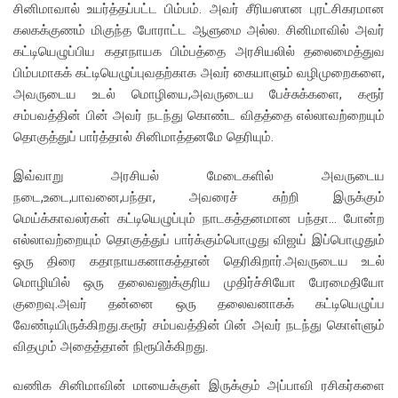
சினிமாவால் உயர்த்தப்பட்ட பிம்பம். அவர் சீரியஸான புரட்சிகரமான
கலகக்குணம் மிகுந்த போராட்ட ஆளுமை அல்ல. சினிமாவில் அவர்
கட்டியெழுப்பிய கதாநாயக பிம்பத்தை அரசியலில் தலைமைத்துவ
பிம்பமாகக் கட்டியெழுப்புவதற்காக அவர் கையாளும் வழிமுறைகளை,
அவருடைய உடல் மொழியை,அவருடைய பேச்சுக்களை, கரூர்
சம்பவத்தின் பின் அவர் நடந்து கொண்ட விதத்தை எல்லாவற்றையும்
தொகுத்துப் பார்த்தால் சினிமாத்தனமே தெரியும்.
இவ்வாறு அரசியல் மேடைகளில் அவருடைய
நடை,உடை,பாவனை,பந்தா, அவரைச் சுற்றி இருக்கும்
மெய்க்காவலர்கள் கட்டியெழுப்பும் நாடகத்தனமான பந்தா… போன்ற
எல்லாவற்றையும் தொகுத்துப் பார்க்கும்பொழுது விஜய் இப்பொழுதும்
ஒரு திரை கதாநாயகனாகத்தான் தெரிகிறார்.அவருடைய உடல்
மொழியில் ஒரு தலைவனுக்குரிய முதிர்ச்சியோ பேரமைதியோ
குறைவு.அவர் தன்னை ஒரு தலைவனாகக் கட்டியெழுப்ப
வேண்டியிருக்கிறது.கரூர் சம்பவத்தின் பின் அவர் நடந்து கொள்ளும்
விதமும் அதைத்தான் நிரூபிக்கிறது.
வணிக சினிமாவின் மாயைக்குள் இருக்கும் அப்பாவி ரசிகர்களை