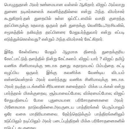
பொழுதுதான் அவர் உண்மையான வள்ளல் ஆகிறார். விஜய் அவ்வாறு
துணை நடிகர்களைக் கவனித்ததில்லை என்று அந்த விமர்சகர்
கூறுகிறார்.தன் துறையில் உள்ள ஒப்பீட்டளவில் வசதி குறைந்த
தரப்பினருக்கு உதவாத ஒருவர் தன் துறைக்கு வெளியே,அரசியலில்,
சமூகத்தில் நலிவுற்ற தரப்பினரை மேலுயர்த்துவார் என்று எப்படி
எடுத்துக்கொள்வது? என்றும் அந்த விமர்சகர் கேட்கிறார்.
இதே கேள்வியை மேலும் ஆழமாக திரைத் துறைக்குரிய
கோட்பாட்டுத் தளத்தில் நின்று கேட்கலாம். விஜய் யார் ? விஜய் தமிழ்
வணிக சினிமாவுக்கு ஊடாக தனது கதாநாயகப் பிம்பத்தை கட்டி
எழுப்பிய ஒருவர். இங்கு கவனிக்க வேண்டிய விடயம்
என்னவென்றால் அவர் வளர்ந்தது வணிக சினிமாவுக்கு ஊடாக.
அவர் நடித்த படங்களில் சீரியஸான கலைத்தரம் மிக்க படங்கள் என்று
பார்த்தால் மிகக்குறைவு. சூர்யாவைப்போல; விக்ரமைப்போல; விஜய்
சேதுபதியைப் போல புதுமையான பரிசோதனைகளை அவர்
அனேகமாக நாடுவதில்லை.அவருடைய பாத்திரங்கள் பெரும்பாலும்
ஒரே வகை மாதிரியானவை. தேர்ந்தெடுக்கும் பாத்திரங்களிலும்
உடுப்பிலும் நடிப்பிலும் அவர் படைப்புத்திறன் மிக்க பரிசோதனைகளில்
ஈடுபட்டது குறைவு.