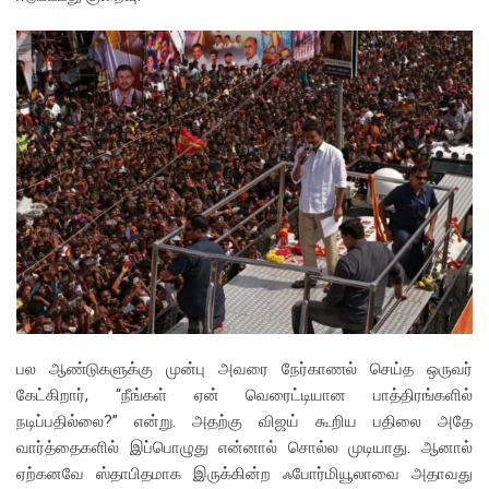
பல ஆண்டுகளுக்கு முன்பு அவரை நேர்காணல் செய்த ஒருவர்
கேட்கிறார், “நீங்கள் ஏன் வெரைட்டியான பாத்திரங்களில்
நடிப்பதில்லை?” என்று. அதற்கு விஜய் கூறிய பதிலை அதே
வார்த்தைகளில் இப்பொழுது என்னால் சொல்ல முடியாது. ஆனால்
ஏற்கனவே ஸ்தாபிதமாக இருக்கின்ற ஃபோர்மியூலாவை அதாவது