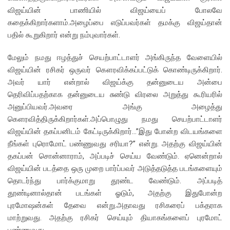
விஜய்யின் பாணியில் விஜய்யைப் போலவே
கதைக்கிறார்களாம்.அழைப்பை எடுப்பவர்கள் தமக்கு விஜய்தான்
பதில் கூறுகிறார் என்று நம்புவார்கள்.
மேலும் நமது ஈழத்துச் செயற்பாட்டாளர் அங்கிருந்த வேளையில்
விஜய்யின் ரசிகர் ஒருவர் கௌரவிக்கப்பட்டுக் கொண்டிருக்கிறார்.
அவர் யார் என்றால் விஜய்க்கு தன்னுடைய அன்பை
தெரிவிப்பதற்காக தன்னுடைய சுண்டு விரலை அறுத்து கூரியரில்
அனுப்பியவர்.அவரை அங்கு அழைத்து
கௌரவித்திருக்கிறார்கள்.அப்பொழுது நமது செயற்பாட்டாளர்
விஜய்யின் தகப்பனிடம் கேட்டிருக்கிறார்…”இது போன்ற விடயங்களை
நீங்கள் புரொமோட் பண்ணுவது சரியா?” என்று. அதற்கு விஜய்யின்
தகப்பன் சொன்னாராம், அப்படிச் செய்ய வேண்டும். ஏனென்றால்
விஜய்யின் படத்தை ஒரு முறை பார்ப்பவர் அடுத்தடுத்த படங்களையும்
தொடர்ந்து பார்க்குமாறு தூண்ட வேண்டும். அப்படித்
தூண்டினால்தான் படங்கள் ஓடும், அதற்கு இதுபோன்ற
புரமோஷன்கள் தேவை என்று.அதாவது ரசிகரைப் பக்தராக
மாற்றுவது. அதற்கு ரசிகர் செய்யும் தியாகங்களைப் புரமோட்
பண்ணுவது.