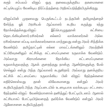
கரூர் சம்பவம் விஜய் ஒரு தலைவருக்குரிய தகமைகளை
கட்டியெழுப்ப வேண்டிய நிர்ப்பந்தத்தை அதிகப்படுத்தியிருக்கிறது.
விஜய்யின் முதலாவது பெருங்கூட்டம் நடந்தபின் தமிழகத்தைச்
சேர்ந்த ஓர் அரசியல் ஆய்வாளர் கூறிய கருத்து உற்று
நோக்கத்தக்கது.விஜய் இப்பொழுதுதான் கட்சியை
தொடங்கியுள்ளார்.ரசிகர்கள் எல்லாம் வாக்காளர்கள் அல்ல.
ரசிகர்களை எப்படி வாக்காளர்களாக மாற்றுவது என்று அவர் சிந்திக்க
வேண்டும். தமிழ்நாட்டின் எல்லா மாவட்டங்களிலும் அவற்றின்
உட்பிரிவுகளிலும் கட்சிக்கு கட்டமைப்புகளை உருவாக்க வேண்டும்.
அவ்வாறு கிராமங்களை நோக்கிய கட்டமைப்புகளை
உருவாக்குவதற்கு ஆகக் குறைந்தது நான்கு ஆண்டுகளுக்கு மேல்
செல்லும் என்று அந்த ஆய்வாளர் கூறுகிறார். அவ்வாறு தனக்குரிய
கட்சிக் கட்டமைப்பை உருவாக்கிய பின் விஜய் தேர்தல்களை
எதிர்கொள்வது தான் விவேகமானது என்றும் அவர்
கூறியிருந்தார்.அந்த அடிப்படையில் உடனடியாக வரக்கூடிய சட்டசபை
தேர்தலில் விஜய் வேண்டுமானால் தனித்துப் போட்டியிடலாம். ஆனால்
கட்சியாகப் போட்டியிடுவதைத் தவிர்க்க வேண்டும் என்றும் அவர்
ஆலோசனை கூறியிருந்தார்.