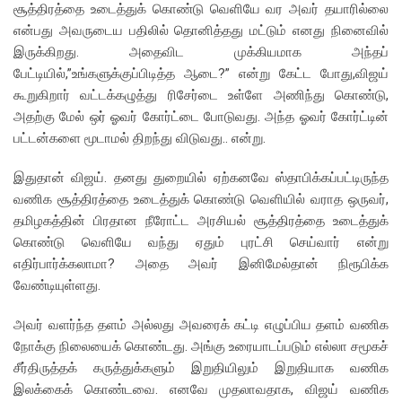
சூத்திரத்தை உடைத்துக் கொண்டு வெளியே வர அவர் தயாரில்லை
என்பது அவருடைய பதிலில் தொனித்தது மட்டும் எனது நினைவில்
இருக்கிறது. அதைவிட முக்கியமாக அந்தப்
பேட்டியில்,”உங்களுக்குப்பிடித்த ஆடை?” என்று கேட்ட போது,விஜய்
கூறுகிறார் வட்டக்கழுத்து ரிசேர்டை உள்ளே அணிந்து கொண்டு,
அதற்கு மேல் ஒர் ஓவர் கோர்ட்டை போடுவது. அந்த ஓவர் கோர்ட்டின்
பட்டன்களை மூடாமல் திறந்து விடுவது.. என்று.
இதுதான் விஜய். தனது துறையில் ஏற்கனவே ஸ்தாபிக்கப்பட்டிருந்த
வணிக சூத்திரத்தை உடைத்துக் கொண்டு வெளியில் வராத ஒருவர்,
தமிழகத்தின் பிரதான நீரோட்ட அரசியல் சூத்திரத்தை உடைத்துக்
கொண்டு வெளியே வந்து ஏதும் புரட்சி செய்வார் என்று
எதிர்பார்க்கலாமா? அதை அவர் இனிமேல்தான் நிரூபிக்க
வேண்டியுள்ளது.
அவர் வளர்ந்த தளம் அல்லது அவரைக் கட்டி எழுப்பிய தளம் வணிக
நோக்கு நிலையைக் கொண்டது. அங்கு உரையாடப்படும் எல்லா சமூகச்
சீர்திருத்தக் கருத்துக்களும் இறுதியிலும் இறுதியாக வணிக
இலக்கைக் கொண்டவை. எனவே முதலாவதாக, விஜய் வணிக