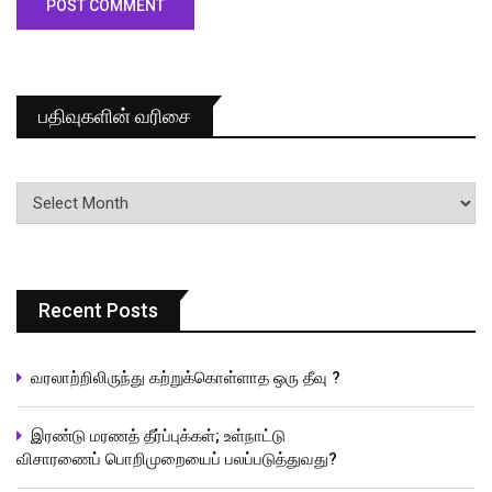
பதிவுகளின் வரிசை
பதிவுகளின்
வரிசை
Recent Posts
வரலாற்றிலிருந்து கற்றுக்கொள்ளாத ஒரு தீவு ?
இரண்டு மரணத் தீர்ப்புக்கள்; உள்நாட்டு
விசாரணைப் பொறிமுறையைப் பலப்படுத்துவது?