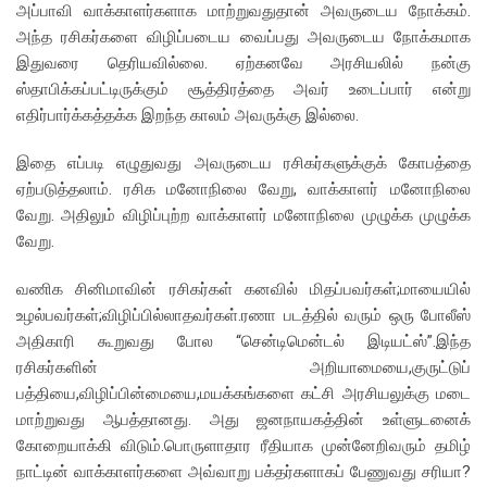
அப்பாவி வாக்காளர்களாக மாற்றுவதுதான் அவருடைய நோக்கம்.
அந்த ரசிகர்களை விழிப்படைய வைப்பது அவருடைய நோக்கமாக
இதுவரை தெரியவில்லை. ஏற்கனவே அரசியலில் நன்கு
ஸ்தாபிக்கப்பட்டிருக்கும் சூத்திரத்தை அவர் உடைப்பார் என்று
எதிர்பார்க்கத்தக்க இறந்த காலம் அவருக்கு இல்லை.
இதை எப்படி எழுதுவது அவருடைய ரசிகர்களுக்குக் கோபத்தை
ஏற்படுத்தலாம். ரசிக மனோநிலை வேறு, வாக்காளர் மனோநிலை
வேறு. அதிலும் விழிப்புற்ற வாக்காளர் மனோநிலை முழுக்க முழுக்க
வேறு.
வணிக சினிமாவின் ரசிகர்கள் கனவில் மிதப்பவர்கள்;மாயையில்
உழல்பவர்கள்;விழிப்பில்லாதவர்கள்.ரணா படத்தில் வரும் ஒரு போலீஸ்
அதிகாரி கூறுவது போல “சென்டிமென்டல் இடியட்ஸ்”.இந்த
ரசிகர்களின் அறியாமையை,குருட்டுப்
பத்தியை,விழிப்பின்மையை,மயக்கங்களை கட்சி அரசியலுக்கு மடை
மாற்றுவது ஆபத்தானது. அது ஜனநாயகத்தின் உள்ளுடனைக்
கோறையாக்கி விடும்.பொருளாதார ரீதியாக முன்னேறிவரும் தமிழ்
நாட்டின் வாக்காளர்களை அவ்வாறு பக்தர்களாகப் பேணுவது சரியா?