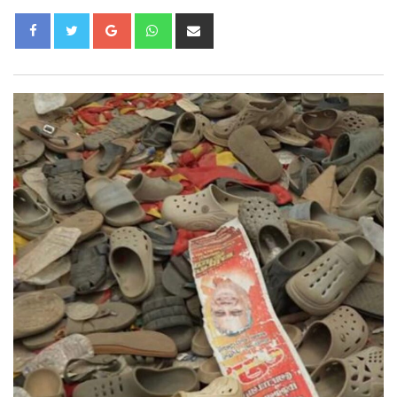
Google+
Whatsapp
Share
via
Email