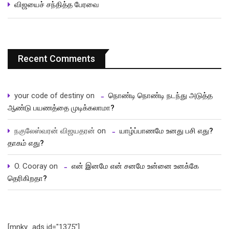
விஜயைச் சந்தித்த பேரவை
Recent Comments
your code of destiny
on
நொண்டி நொண்டி நடந்து அடுத்த
ஆண்டு பயணத்தை முடிக்கலாமா?
நகுலேஸ்வரன் விஜயதரன்
on
யாழ்ப்பாணமே உனது பசி எது?
தாகம் எது?
O. Cooray
on
என் இனமே என் சனமே உன்னை உனக்கே
தெரிகிறதா?
[mnky_ads id="1375"]