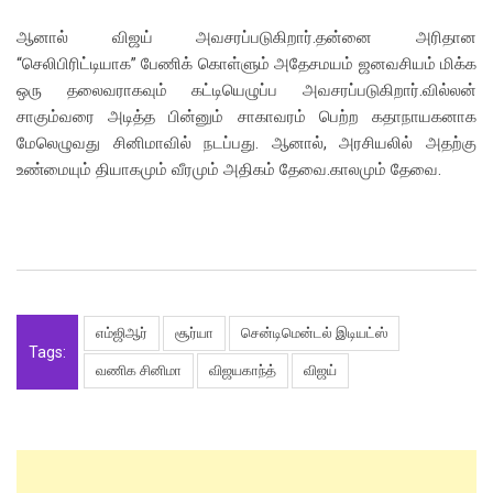
ஆனால் விஜய் அவசரப்படுகிறார்.தன்னை அரிதான
“செலிபிரிட்டியாக” பேணிக் கொள்ளும் அதேசமயம் ஜனவசியம் மிக்க
ஒரு தலைவராகவும் கட்டியெழுப்ப அவசரப்படுகிறார்.வில்லன்
சாகும்வரை அடித்த பின்னும் சாகாவரம் பெற்ற கதாநாயகனாக
மேலெழுவது சினிமாவில் நடப்பது. ஆனால், அரசியலில் அதற்கு
உண்மையும் தியாகமும் வீரமும் அதிகம் தேவை.காலமும் தேவை.
எம்ஜிஆர்
சூர்யா
சென்டிமென்டல் இடியட்ஸ்
Tags:
வணிக சினிமா
விஜயகாந்த்
விஜய்