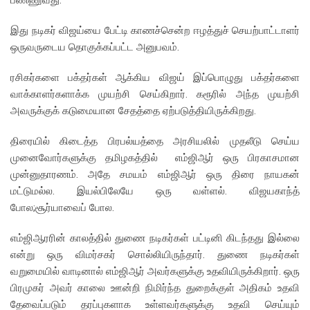
இது நடிகர் விஜய்யை பேட்டி காணச்சென்ற ஈழத்துச் செயற்பாட்டாளர்
ஒருவருடைய தொகுக்கப்பட்ட அனுபவம்.
ரசிகர்களை பக்தர்கள் ஆக்கிய விஜய் இப்பொழுது பக்தர்களை
வாக்காளர்களாக்க முயற்சி செய்கிறார். கரூரில் அந்த முயற்சி
அவருக்குக் கடுமையான சேதத்தை ஏற்படுத்தியிருக்கிறது.
திரையில் கிடைத்த பிரபல்யத்தை அரசியலில் முதலீடு செய்ய
முனைவோர்களுக்கு தமிழகத்தில் எம்ஜிஆர் ஒரு பிரகாசமான
முன்னுதாரணம். அதே சமயம் எம்ஜிஆர் ஒரு திரை நாயகன்
மட்டுமல்ல. இயல்பிலேயே ஒரு வள்ளல். விஜயகாந்த்
போல;சூர்யாவைப் போல.
எம்ஜிஆரரின் காலத்தில் துணை நடிகர்கள் பட்டினி கிடந்தது இல்லை
என்று ஒரு விமர்சகர் சொல்லியிருந்தார். துணை நடிகர்கள்
வறுமையில் வாடினால் எம்ஜிஆர் அவர்களுக்கு உதவியிருக்கிறார். ஒரு
பிரமுகர் அவர் காலை ஊன்றி நிமிர்ந்த துறைக்குள் அதிகம் உதவி
தேவைப்படும் தரப்புகளாக உள்ளவர்களுக்கு உதவி செய்யும்