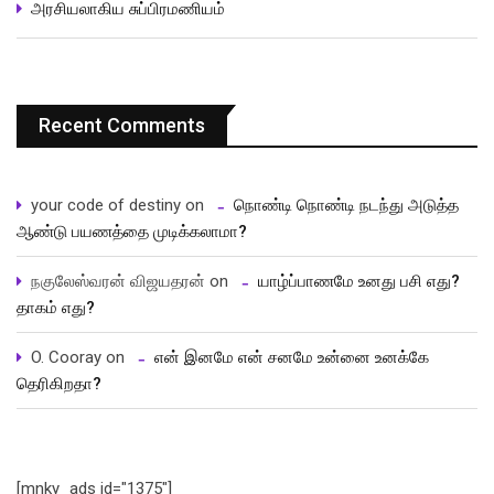
அரசியலாகிய சுப்பிரமணியம்
Recent Comments
your code of destiny
on
நொண்டி நொண்டி நடந்து அடுத்த
ஆண்டு பயணத்தை முடிக்கலாமா?
நகுலேஸ்வரன் விஜயதரன்
on
யாழ்ப்பாணமே உனது பசி எது?
தாகம் எது?
O. Cooray
on
என் இனமே என் சனமே உன்னை உனக்கே
தெரிகிறதா?
[mnky_ads id="1375"]