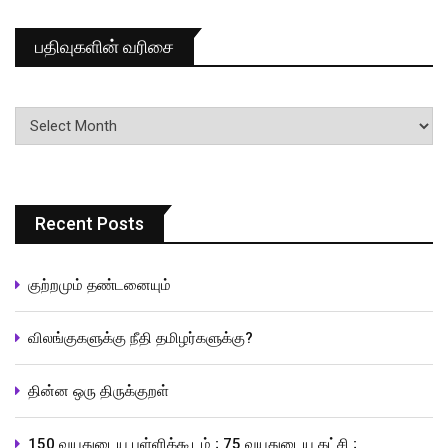
பதிவுகளின் வரிசை
பதிவுகளின்
வரிசை
Recent Posts
குற்றமும் தண்டனையும்
விலங்குகளுக்கு நீதி தமிழர்களுக்கு?
தின்ன ஒரு திருக்குறள்
150 வயதுடைய பள்ளிக்கூடம் ; 75 வயதுடைய கட்சி ;