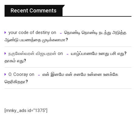
Recent Comments
your code of destiny
on
நொண்டி நொண்டி நடந்து அடுத்த
ஆண்டு பயணத்தை முடிக்கலாமா?
நகுலேஸ்வரன் விஜயதரன்
on
யாழ்ப்பாணமே உனது பசி எது?
தாகம் எது?
O. Cooray
on
என் இனமே என் சனமே உன்னை உனக்கே
தெரிகிறதா?
[mnky_ads id="1375"]