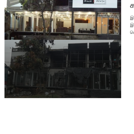
க
இ
இ
ச