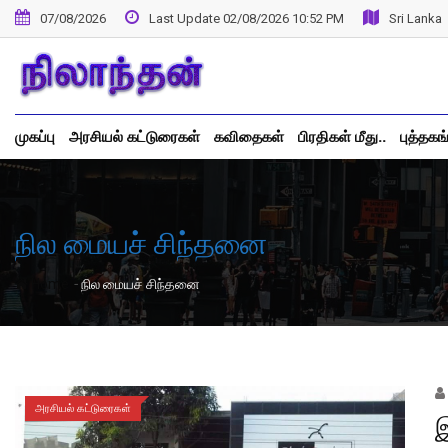
Skip
07/08/2026
Last Update 02/08/2026 10:52 PM
Sri Lanka
to
content
முகப்பு
அரசியல் கட்டுரைகள்
கவிதைகள்
பிரதிகள் மீது..
புத்தகங
நில மையச் சிந்தனை
-
Home
நில மையச் சிந்தனை
அரசியல் கட்டுரைகள்
இ