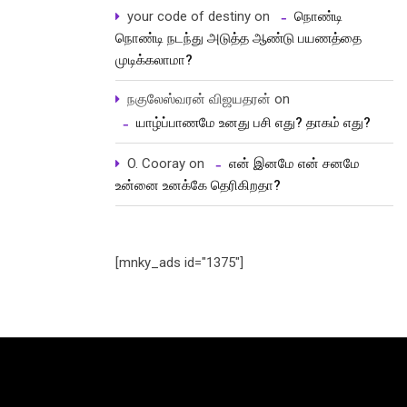
your code of destiny
on
நொண்டி
நொண்டி நடந்து அடுத்த ஆண்டு பயணத்தை
முடிக்கலாமா?
நகுலேஸ்வரன் விஜயதரன்
on
யாழ்ப்பாணமே உனது பசி எது? தாகம் எது?
O. Cooray
on
என் இனமே என் சனமே
உன்னை உனக்கே தெரிகிறதா?
[mnky_ads id="1375"]