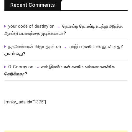
Recent Comments
your code of destiny
on
நொண்டி நொண்டி நடந்து அடுத்த
ஆண்டு பயணத்தை முடிக்கலாமா?
நகுலேஸ்வரன் விஜயதரன்
on
யாழ்ப்பாணமே உனது பசி எது?
தாகம் எது?
O. Cooray
on
என் இனமே என் சனமே உன்னை உனக்கே
தெரிகிறதா?
[mnky_ads id="1375"]