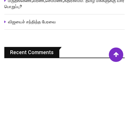
மருதங்கேணி;வரணி;செம்மணி;கதிர்காமம்: தமிழ் மக்களுக்கு யார்
பொறுப்பு?
விஜயைச் சந்தித்த பேரவை
Recent Comments
your code of destiny
on
நொண்டி நொண்டி நடந்து அடுத்த
ஆண்டு பயணத்தை முடிக்கலாமா?
நகுலேஸ்வரன் விஜயதரன்
on
யாழ்ப்பாணமே உனது பசி எது?
தாகம் எது?
O. Cooray
on
என் இனமே என் சனமே உன்னை உனக்கே
தெரிகிறதா?