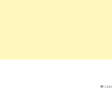
Less
e