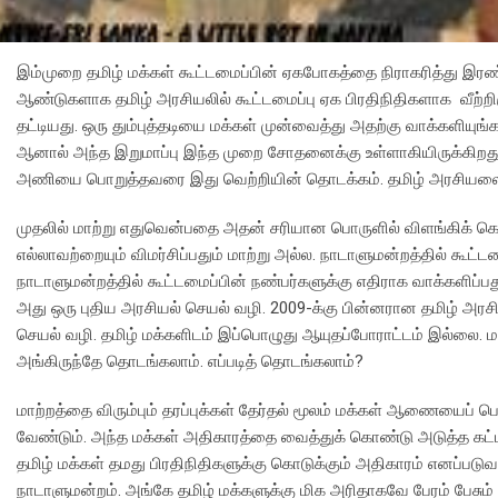
இம்முறை தமிழ் மக்கள் கூட்டமைப்பின் ஏகபோகத்தை நிராகரித்து இரண
ஆண்டுகளாக தமிழ் அரசியலில் கூட்டமைப்பு ஏக பிரதிநிதிகளாக வீற்றிருந
தட்டியது. ஒரு தும்புத்தடியை மக்கள் முன்வைத்து அதற்கு வாக்களியுங்க
ஆனால் அந்த இறுமாப்பு இந்த முறை சோதனைக்கு உள்ளாகியிருக்கிறது. 
அணியை பொறுத்தவரை இது வெற்றியின் தொடக்கம். தமிழ் அரசியல
முதலில் மாற்று எதுவென்பதை அதன் சரியான பொருளில் விளங்கிக் கொள்ள 
எல்லாவற்றையும் விமர்சிப்பதும் மாற்று அல்ல. நாடாளுமன்றத்தில் கூட்டம
நாடாளுமன்றத்தில் கூட்டமைப்பின் நண்பர்களுக்கு எதிராக வாக்களிப்
அது ஒரு புதிய அரசியல் செயல் வழி. 2009-க்கு பின்னரான தமிழ் அர
செயல் வழி. தமிழ் மக்களிடம் இப்பொழுது ஆயுதப்போராட்டம் இல்லை. 
அங்கிருந்தே தொடங்கலாம். எப்படித் தொடங்கலாம்?
மாற்றத்தை விரும்பும் தரப்புக்கள் தேர்தல் மூலம் மக்கள் ஆணையை
வேண்டும். அந்த மக்கள் அதிகாரத்தை வைத்துக் கொண்டு அடுத்த கட்டத்
தமிழ் மக்கள் தமது பிரதிநிதிகளுக்கு கொடுக்கும் அதிகாரம் எனப்படு
நாடாளுமன்றம். அங்கே தமிழ் மக்களுக்கு மிக அரிதாகவே பேரம் பேசும் ச