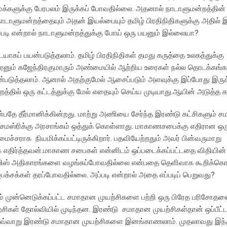
 மக்களுக்கு பேரபலம் இருக்கப் போவதில்லை. அதனால் நாடாளுமன்றத்தின
நாடாளுமன்றத்தையும் அதன் இயல்பையும் தமிழ் பிரதிநிதிகளுக்கு அதில் இ
டி என்றால் நாடாளுமன்றத்துக்கு போய் ஒரு பயனும் இல்லையா?
யாகப் பயன்படுத்தலாம். தமிழ் பிரதிநிதிகள் தமது கருத்தை உலகத்துக்கு
்வரனும் கஜேந்திரகுமாரும் அண்மையில் ஆற்றிய உரைகள் நல்ல தொடக்கங்
படுத்தலாம். ஆனால் அதற்குமேல் ஆசைப்படும் அளவுக்கு இப்போது இருக்
்தில் ஒரு கட்டத்துக்கு மேல் எதையும் செய்ய முடியாது.ஆயின் அடுத்த 
பதே தீர்மானிக்கின்றது. மாற்று அணியை சேர்ந்த இரண்டு கட்சிகளும் சம
 சமஸ்ரிக்கு அரசாங்கம் ஒத்துக் கொள்ளாது. மாகாணசபைக்கு எதிரான ஒ
ைச்சராக நியமிக்கப்பட்டிருக்கிறார். பதவியேற்றதும் அவர் பின்வருமாறு
யாக எதிர்த்தவன்.மாகாண சபைகள் என்னிடம் ஒப்படைக்கப்பட்டதை விதியின்
 பொலிஸ் அதிகாரங்களை வழங்கப்போவதில்லை என்பதை தெளிவாக கூறிக்கொ
க்சக்கள் தரப்போவதில்லை. அப்படி என்றால் அதை எப்படிப் பெறுவது?
் முன்னெடுக்கப்பட்ட சமாதான முயற்சிகளை பற்றி ஒரு பிரேத பரிசோதன
சிகள் தோல்வியில் முடிந்தன. இரண்டு சமாதான முயற்சிகள்தான் ஒப்பீட்
தன. இவ்வாறு இரண்டு சமாதான முயற்சிகளை இனங்காணலாம். முதலாவது இ