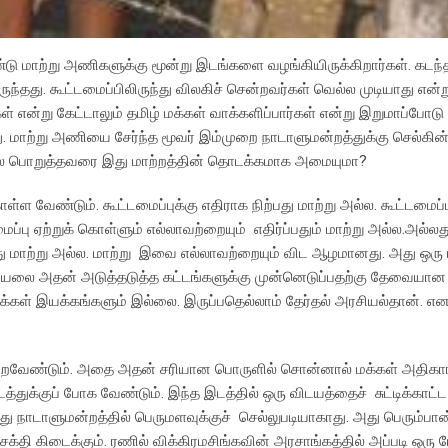
்டு மாற்று அணிகளுக்கு மூன்று இடங்களை வழங்கியிருக்கிறார்கள். கடந
்தது. கூட்டமைப்பிலிருந்து விலகிச் சென்றவர்கள் வெல்ல முடியாது என்று
ள் என்று கேட்டாலும் தமிழ் மக்கள் வாக்களிப்பார்கள் என்று இறுமாப்போடு
மாற்று அணியை சேர்ந்த மூவர் இம்முறை நாடாளுமன்றத்துக்கு செல்கின்ற
ை பொறுத்தவரை இது மாற்றத்தின் தொடக்கமாக அமையுமா?
வேண்டும். கூட்டமைப்புக்கு எதிராக நிற்பது மாற்று அல்ல. கூட்டமைப்பு
ைப்பு ஏற்றுக் கொள்ளும் எல்லாவற்றையும் எதிர்ப்பதும் மாற்று அல்ல.அல்லத
பது மாற்று அல்ல. மாற்று இவை எல்லாவற்றையும் விட ஆழமானது. அது ஒரு 
சியலை அதன் அடுத்தடுத்த கட்டங்களுக்கு முன்னெடுப்பதற்கு தேவையான 
மக்கள் இயக்கங்களும் இல்லை. இருப்பதெல்லாம் தேர்தல் அரசியல்தான். 
ப் பெறவேண்டும். அதை அதன் சரியான பொருளில் சொன்னால் மக்கள் அதிகா
துக்குப் போக வேண்டும். இந்த இடத்தில் ஒரு விடயத்தைச் சுட்டிக்காட்ட
வது நாடாளுமன்றத்தில் பெருமளவுக்குச் செல்லுபடியாகாது. அது பெரும்ப
க்தி கிடைக்கும். ரணில் விக்கிரமசிங்கவின் அரசாங்கத்தில் அப்படி ஒரு 