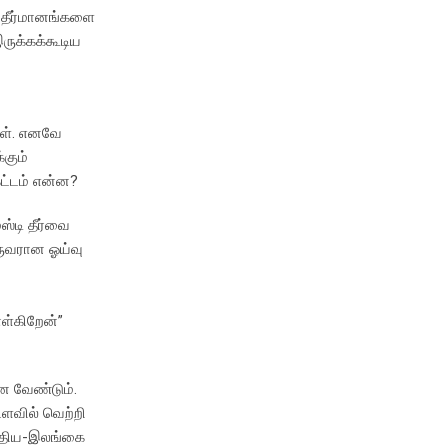
் தீர்மானங்களை
ருக்கக்கூடிய
கள். எனவே
கும்
கட்டம் என்ன?
ஸ்டி தீர்வை
ருவரான ஓய்வு
ள்கிறேன்”
ை வேண்டும்.
டளவில் வெற்றி
ந்திய-இலங்கை