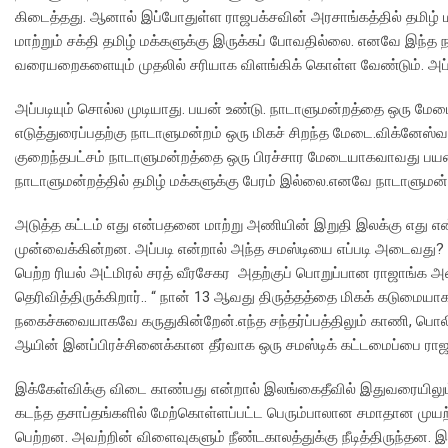
கிடைத்தது. ஆனால் இப்போதுள்ள ராஜபக்சவின் அரசாங்கத்தில் தமிழ்
மாற்றும் சக்தி தமிழ் மக்களுக்கு இருக்கப் போவதில்லை. எனவே இந்த 
வரையறைகளையும் முதலில் சரியாக விளங்கிக் கொள்ள வேண்டும். அப்ப
அப்படியும் சொல்ல முடியாது. பயன் உண்டு. நாடாளுமன்றத்தை ஒரு மேடை
எடுத்துரைப்பதற்கு நாடாளுமன்றம் ஒரு மிகச் சிறந்த மேடை.விக்னேஸ
குறைந்தபட்சம் நாடாளுமன்றத்தை ஒரு பிரச்சார மேடையாகவாவது பயன்
நாடாளுமன்றத்தில் தமிழ் மக்களுக்கு பேரம் இல்லை.எனவே நாடாளுமன்றத
அடுத்த கட்டம் எது என்பதனை மாற்று அணியின் இறுதி இலக்கு எது என்
முன்வைக்கின்றன. அப்படி என்றால் அந்த சமஸ்டியை எப்படி அடைவது?
பெற்ற ரியல் அட்மிரல் சரத் வீரசேகர அதற்குப் பொறுப்பான ராஜாங்க அம
தெரிவித்திருக்கிறார்.. “ நான் 13 ஆவது திருத்தத்தை மிகக் கடுமை
நகைச்சுவையாகவே கருதுகின்றேன்.எந்த சந்தர்ப்பத்திலும் காணி,
ஆயின் இனப்பிரச்சினைக்கான தீர்வாக ஒரு சமஸ்டிக் கட்டமைப்பை ராஜப
இக்கேள்விக்கு விடை காண்பது என்றால் இலங்கைதீவில் இதுவரையிலும
கடந்த தசாப்தங்களில் மேற்கொள்ளப்பட்ட பெரும்பாலான சமாதான முயற்
பெற்றன. அவற்றின் விளைவுகளும் நீண்டகாலத்துக்கு நீடித்திருந்