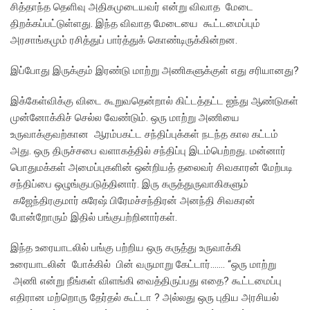
சித்தாந்த தெளிவு அதிகமுடையவர் என்று விவாத மேடை
திறக்கப்பட்டுள்ளது. இந்த விவாத மேடையை கூட்டமைப்பும்
அரசாங்கமும் ரசித்துப் பார்த்துக் கொண்டிருக்கின்றன.
இப்போது இருக்கும் இரண்டு மாற்று அணிகளுக்குள் எது சரியானது?
இக்கேள்விக்கு விடை கூறுவதென்றால் கிட்டத்தட்ட ஐந்து ஆண்டுகள்
முன்னோக்கிச் செல்ல வேண்டும். ஒரு மாற்று அணியை
உருவாக்குவற்கான ஆரம்பகட்ட சந்திப்புக்கள் நடந்த கால கட்டம்
அது. ஒரு திருச்சபை வளாகத்தில் சந்திப்பு இடம்பெற்றது. மன்னார்
பொதுமக்கள் அமைப்புகளின் ஒன்றியத் தலைவர் சிவகாரன் மேற்படி
சந்திப்பை ஒழுங்குபடுத்தினார். இரு கருத்துருவாகிகளும்
கஜேந்திரகுமார் சுரேஷ் பிரேமச்சந்திரன் அனந்தி சிவகரன்
போன்றோரும் இதில் பங்குபற்றினார்கள்.
இந்த உரையாடலில் பங்கு பற்றிய ஒரு கருத்து உருவாக்கி
உரையாடலின் போக்கில் பின் வருமாறு கேட்டார்……. “ஒரு மாற்று
அணி என்று நீங்கள் விளங்கி வைத்திருப்பது எதை? கூட்டமைப்பு
எதிரான மற்றொரு தேர்தல் கூட்டா ? அல்லது ஒரு புதிய அரசியல்