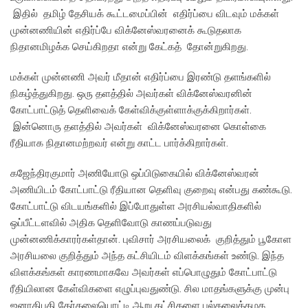
இதில் தமிழ் தேசியக் கூட்டமைப்பின் எதிர்ப்பை விடவும் மக்கள்
முன்னணியின் எதிர்ப்பே விக்னேஸ்வரனைக் கூடுதலாக
நிதானமிழக்க செய்கிறதா என்று கேட்கத் தோன்றுகிறது.
மக்கள் முன்னணி அவர் மீதான் எதிர்ப்பை இரண்டு தளங்களில்
நிகழ்த்துகிறது. ஒரு தளத்தில் அவர்கள் விக்னேஸ்வரனின்
கோட்பாட்டுத் தெளிவைக் கேள்விக்குள்ளாக்குக்கிறார்கள்.
இன்னொரு தளத்தில் அவர்கள் விக்னேஸ்வரனை கொள்கை
ரீதியாக நிதானமற்றவர் என்று காட்ட பார்க்கிறார்கள்.
கஜேந்திரகுமார் அணியோடு ஒப்பிடுகையில் விக்னேஸ்வரன்
அணியிடம் கோட்பாட்டு ரீதியான தெளிவு குறைவு என்பது கண்கூடு.
கோட்பாட்டு விடயங்களில் இப்போதுள்ள அரசியல்வாதிகளில்
ஒப்பீட்டளவில் அதிக தெளிவோடு காணப்படுவது
முன்னணிக்காரர்கள்தான். புவிசார் அரசியலைக் குறித்தும் பூகோள
அரசியலை குறித்தும் அந்த கட்சியிடம் விளக்கங்கள் உண்டு. இந்த
விளக்கங்கள் காரணமாகவே அவர்கள் எப்பொழுதும் கோட்பாட்டு
ரீதியிலான கேள்விகளை எழுப்புவதுண்டு. சில மாதங்களுக்கு முன்பு
ஜனாதிபதி தேர்தலையொட்டி ஆறு கட்சிகளை பல்கலைக்கழக