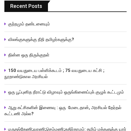
Recent Posts
குற்றமும் தண்டனையும்
விலங்குகளுக்கு நீதி தமிழர்களுக்கு?
தின்ன ஒரு திருக்குறள்
150 வயதுடைய பள்ளிக்கூடம் ; 75 வயதுடைய கட்சி ;
நூறாண்டுகால அரசியல்
ஒரு பூப்புனித நீராட்டு விழாவும் ஒருங்கிணைப்புக் குழுக் கூட்டமும்
ஆறு கட்சிகளின் இணைவு : ஒரு மேடைதான், அரசியல் தேர்தல்
கூட்டணி அல்ல?
மருதங்கேணி;வரணி;செம்மணி;கதிர்காமம்: தமிழ் மக்களுக்கு யார்