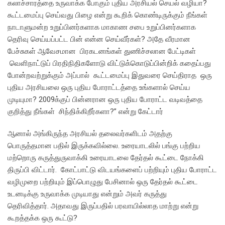
கலாச்சாரத்தை உருவாக்க போகும் புதிய அரசியல் செயல் வழியா?
கூட்டமைப்பு செய்வது பிழை என்று கூறிக் கொண்டிருக்கும் நீங்கள்
நாடாளுமன்ற உறுப்பினர்களாக மாகாண சபை உறுப்பினர்களாக
தெரிவு செய்யப்பட்ட பின் என்ன செய்வீர்கள்? அதே வீரமான
பேச்சுகள் ஆவேசமான பிரகடனங்கள் துணிச்சலான பேட்டிகள்
வெளிநாட்டுப் பிரதிநிதிகளோடு விட்டுக்கொடுப்பின்றிக் கதைப்பது
போன்றவற்றுக்கும் அப்பால் கூட்டமைப்பு இதுவரை செய்திராத ஒரு
புதிய அரசியலை ஒரு புதிய போராட்டத்தை உங்களால் செய்ய
முடியுமா? 2009க்குப் பின்னரான ஒரு புதிய போராட்ட வடிவத்தை
குறித்து நீங்கள் சிந்திக்கிறீர்களா?” என்று கேட்டார்
ஆனால் அங்கிருந்த அரசியல் தலைவர்களிடம் அதற்கு
பொருத்தமான பதில் இருக்கவில்லை. உரையாடலில் பங்கு பற்றிய
மற்றொரு கருத்துருவாக்கி உரையாடலை தேர்தல் கூட்டை நோக்கி
திருப்பி விட்டார். கோட்பாட்டு விடயங்களைப் பற்றியும் புதிய போராட்ட
வழிமுறை பற்றியும் இப்பொழுது பேசினால் ஒரு தேர்தல் கூட்டை
உடனடிக்கு உருவாக்க முடியாது என்றும் அவர் கருத்து
தெரிவித்தார். அதாவது இருப்பதில் பரவாயில்லாத மாற்று என்று
கூறத்தக்க ஒரு கூட்டு?