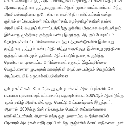
என்னவென்றால் ஒரு அரசியல்வாதியை அல்லது கட்சியை எதிரியின்
ஆளாக முத்திரை குத்துவதுதான். அதன் மூலம் வாக்காளர்கள் அந்த
அரசியல்வாதியை துரோகியாக கண்டு நிராகரிப்பார்கள் என்று
குற்றம் சாட்டுபவர்கள் நம்புகிறார்கள். ஈழத்தமிழர்களின் நவீன
அரசியலில் ஆயுதப் போராட்டத்திற்கு முந்திய மிதவாத அரசியலிலும்
இவ்வாறு முத்திரை குத்தும் பண்பு இருந்தது. ஆயுதப் போராட்டம்
தோற்கடிக்கப்பட்ட பின்னரான கடந்த பத்தாண்டுகளில் இவ்வாறு
முத்திரை குத்தும் பண்பு அதிகரித்து வருகிறது. இவ்வாறு முத்திரை
குத்தும் எவரிடமும் துரோகி ஆக்கப்படும் நபரைக் குறித்து
தெளிவான புலனாய்வு அறிக்கைகள் எதுவும் இருப்பதில்லை.
பெரும்பாலான முடிவுகள் ஊகத்தின் அடிப்படையிலும் வெறுப்பின்
அடிப்படையில் உருவாக்கப்படுகின்றன.
தமிழ் கட்சிகளிடமோ அல்லது தமிழ் மக்கள் அமைப்புக்களிடமோ
பலமான புலனாய்வுக் கட்டமைப்பு எதுவுமில்லை. 2009ஆம் ஆண்டுக்கு
முன் தமிழ் அரசியலில் ஒரு பொட்டு அம்மான்தான் இருந்தார்.
ஆனால் 2009க்கு பின் எல்லாருமே பொட்டு அம்மான்களாக
மாறிவிட்டார்கள். ஆனால் எந்த ஒரு புலனாய்வு அறிக்கையின்
பிரகாரம் அவர்கள் எதிர் தரப்பின் மீது சூழ்ச்சிக் கோட்பாடுகளை முன்