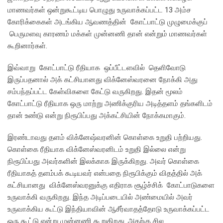
மாணவர்கள் ஒன்றுகூட்டிய பொழுது உருவாக்கப்பட்ட 13 அம்ச
கோரிக்கைகள் அடங்கிய ஆவணத்தின் கோட்பாட்டு முழுமைக்குப்
பெருமளவு காரணம் மக்கள் முன்னணி தான் என்றும் மாணவர்கள்
கூறினார்கள்.
இவ்வாறு கோட்பாட்டு ரீதியாக ஒப்பீட்டளவில் தெளிவோடு
இருப்பதனால் அக் கட்சியானது விக்னேஸ்வரனை நோக்கி அது
சம்பந்தப்பட்ட கேள்விகளை கேட்டு வருகிறது. இதன் மூலம்
கோட்பாட்டு ரீதியாக ஒரு மாற்று அணிக்குரிய அடித்தளம் தங்களிடம்
தான் உண்டு என்று நிரூபிப்பது அக்கட்சியின் நோக்கமாகும்.
இரண்டாவது தளம் விக்னேஷ்வரனின் கொள்கை உறுதி பற்றியது.
கொள்கை ரீதியாக விக்னேஸ்வரனிடம் உறுதி இல்லை என்று
நிரூபிப்பது அவர்களின் இலக்காக இருக்கிறது. அவர் கொள்கை
ரீதியாகத் தளம்பக் கூடியவர் என்பதை நிரூபிக்கும் விதத்தில் அக்
கட்சியானது விக்னேஸ்வரனுக்கு எதிராக சூழ்ச்சிக் கோட்பாடுகளை
உருவாக்கி வருகிறது. இந்த அடிப்படையில் அண்மையில் அவர்
உருவாக்கிய கூட்டு இந்தியாவின் ஆசீர்வாதத்தோடு உருவாக்கப்பட்ட
ஒரு கூட்டு என்று முன்னணி கூறுகிறது. அதற்கு சில