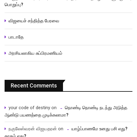
பொறுப்பு?
விஜயைச் சந்தித்த பேரவை
பாடாதே
அரசியலாகிய சுப்பிரமணியம்
Recent Comments
your code of destiny
on
நொண்டி நொண்டி நடந்து அடுத்த
ஆண்டு பயணத்தை முடிக்கலாமா?
நகுலேஸ்வரன் விஜயதரன்
on
யாழ்ப்பாணமே உனது பசி எது?
தாகம் எது?