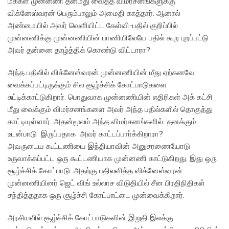
மக்கள் முன்னணி தன்மீது வைத்த விமர்சனங்களுக்கு
விக்னேஸ்வரன் பெரும்பாலும் அமைதி காத்தார். ஆனால்
அண்மையில் அவர் வெளியிட்ட கேள்வி-பதில் குறிப்பில்
முன்னணிக்கு முன்னணியின் பாணியிலேயே பதில் கூற புறப்பட்டு
அவர் தன்னை தாழ்த்திக் கொண்டு விட்டாரா?
அந்த பதிலில் விக்னேஸ்வரன் முன்னணியின் மீது ஏற்கனவே
வைக்கப்பட்டிருக்கும் சில சூழ்ச்சிக் கோட்பாடுகளை
சுட்டிக்காட்டுகிறார். பொதுவாக முன்னணியின் எதிரிகள் அக் கட்சி
மீது வைக்கும் விமர்சனங்களை அவர் அந்த பதில்களில் தொகுத்து
காட்டியுள்ளார். அதன்மூலம் அந்த விமர்சனங்களில் தனக்கும்
உடன்பாடு இருப்பதாக அவர் காட்டப்பார்க்கிறாரா?
அவருடைய கூட்டணியை இந்தியாவின் அனுசரணையோடு
உருவாக்கப்பட்ட ஒரு கூட்டணியாக முன்னணி காட்டுகிறது. இது ஒரு
சூழ்ச்சிக் கோட்பாடு. அதற்கு பதிலளித்த விக்னேஸ்வரன்
முன்னணியினர் ஜெட் விங் உல்லாச விடுதியில் சீன பிரதிநிதிகள்
சந்தித்ததாக ஒரு சூழ்ச்சி கோட்பாட்டை முன்வைக்கிறார்.
அரசியலில் சூழ்ச்சிக் கோட்பாடுகளின் இறுதி இலக்கு