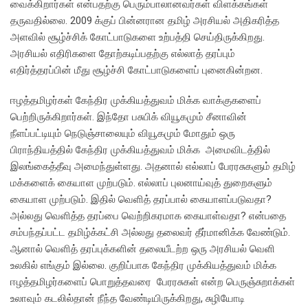
வைக்கிறார்கள் என்பதற்கு பெரும்பாலானவர்கள் விளக்கங்கள்
தருவதில்லை. 2009 க்குப் பின்னரான தமிழ் அரசியல் அதிகரித்த
அளவில் சூழ்ச்சிக் கோட்பாடுகளை உற்பத்தி செய்திருக்கிறது.
அரசியல் எதிரிகளை தோற்கடிப்பதற்கு எல்லாத் தரப்பும்
எதிர்த்தரப்பின் மீது சூழ்ச்சி கோட்பாடுகளைப் புனைகின்றன.
ஈழத்தமிழர்கள் கேந்திர முக்கியத்துவம் மிக்க வாக்குகளைப்
பெற்றிருக்கிறார்கள். இந்தோ பசுபிக் வியூகமும் சீனாவின்
நீளப்பட்டியும் நெடுஞ்சாலையும் வியூகமும் மோதும் ஒரு
பிராந்தியத்தில் கேந்திர முக்கியத்துவம் மிக்க அமைவிடத்தில்
இலங்கைத்தீவு அமைந்துள்ளது. அதனால் எல்லாப் பேரரசுகளும் தமிழ்
மக்களைக் கையாள முற்படும். எல்லாப் புலனாய்வுத் துறைகளும்
கையாள முற்படும். இதில் வெளித் தரப்பால் கையாளப்படுவதா?
அல்லது வெளித்த தரப்பை வெற்றிகரமாக கையாள்வதா? என்பதை
சம்பந்தப்பட்ட தமிழ்க்கட்சி அல்லது தலைவர் தீர்மானிக்க வேண்டும்.
ஆனால் வெளித் தரப்புக்களின் தலையீடற்ற ஒரு அரசியல் வெளி
உலகில் எங்கும் இல்லை. குறிப்பாக கேந்திர முக்கியத்துவம் மிக்க
ஈழத்தமிழர்களைப் பொறுத்தவரை பேரரசுகள் என்ற பெருஞ்சுறாக்கள்
உலாவும் கடலில்தான் நீந்த வேண்டியிருக்கிறது, சுழியோடி