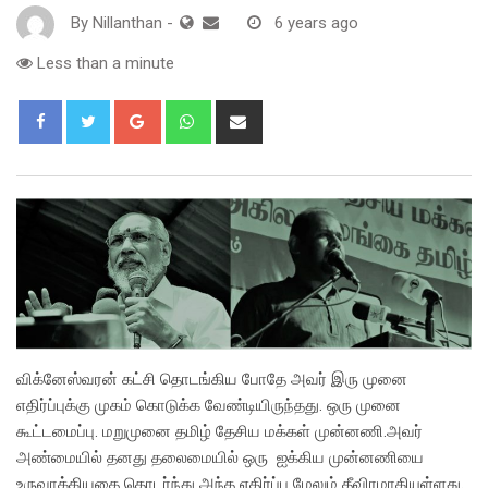
By
Nillanthan
-
6 years ago
Less than a minute
Google+
Whatsapp
Share
via
Email
விக்னேஸ்வரன் கட்சி தொடங்கிய போதே அவர் இரு முனை
எதிர்ப்புக்கு முகம் கொடுக்க வேண்டியிருந்தது. ஒரு முனை
கூட்டமைப்பு. மறுமுனை தமிழ் தேசிய மக்கள் முன்னணி.அவர்
அண்மையில் தனது தலைமையில் ஒரு ஐக்கிய முன்னணியை
உருவாக்கியதை தொடர்ந்து அந்த எதிர்ப்பு மேலும் தீவிரமாகியுள்ளது.