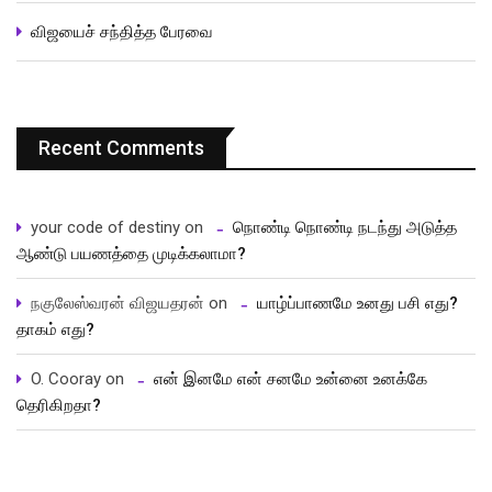
விஜயைச் சந்தித்த பேரவை
Recent Comments
your code of destiny
on
நொண்டி நொண்டி நடந்து அடுத்த
ஆண்டு பயணத்தை முடிக்கலாமா?
நகுலேஸ்வரன் விஜயதரன்
on
யாழ்ப்பாணமே உனது பசி எது?
தாகம் எது?
O. Cooray
on
என் இனமே என் சனமே உன்னை உனக்கே
தெரிகிறதா?