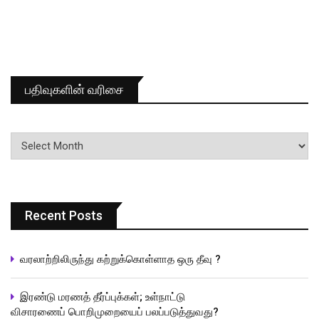
பதிவுகளின் வரிசை
பதிவுகளின்
வரிசை
Recent Posts
வரலாற்றிலிருந்து கற்றுக்கொள்ளாத ஒரு தீவு ?
இரண்டு மரணத் தீர்ப்புக்கள்; உள்நாட்டு
விசாரணைப் பொறிமுறையைப் பலப்படுத்துவது?