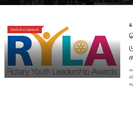
அரசியல் கட்டுரைகள்
ம
க
க
வி
க