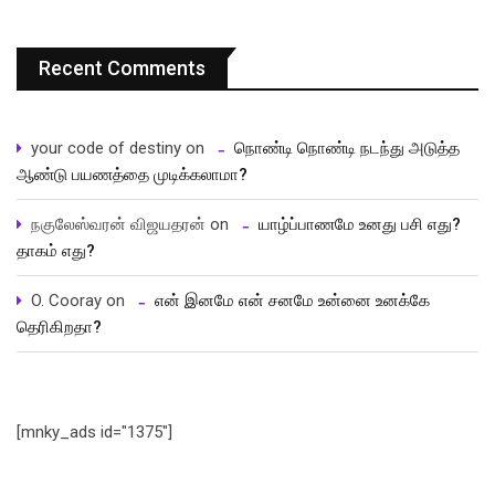
Recent Comments
your code of destiny
on
நொண்டி நொண்டி நடந்து அடுத்த
ஆண்டு பயணத்தை முடிக்கலாமா?
நகுலேஸ்வரன் விஜயதரன்
on
யாழ்ப்பாணமே உனது பசி எது?
தாகம் எது?
O. Cooray
on
என் இனமே என் சனமே உன்னை உனக்கே
தெரிகிறதா?
[mnky_ads id="1375"]