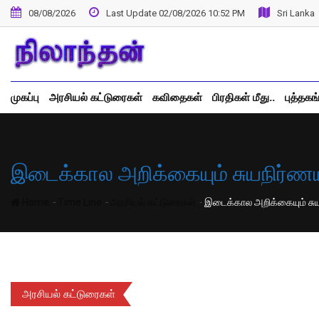
Skip
08/08/2026
Last Update 02/08/2026 10:52 PM
Sri Lanka
to
content
முகப்பு
அரசியல் கட்டுரைகள்
கவிதைகள்
பிரதிகள் மீது..
புத்தகங
இடைக்கால அறிக்கையும் சுயநிர்ணய
-
-
-
Home
Time Line
அரசியல் கட்டுரைகள்
இடைக்கால அறிக்கையும் சுய
அரசியல் கட்டுரைகள்