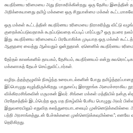
சுயநிர்ணய உரிமையை அது நிராகரிக்கின்றது. ஒரு தேசிய இனத்தின் த
அறிக்கையானது தமிழ் மக்களை ஒரு சிறுபான்மை மக்கள் கூட்டமாகவே ப
ஒரு மக்கள் கூட்டத்தின் சுயநிர்ணய உரிமையை நிராகரித்து விட்டு வழங
குறைக்கப்படுவதாகக் கூறப்படுவதை எப்படிப் பார்ப்பது? ஒரு நபரை நலம
இது. சுயநிர்ணய உரிமையைப் பிரயோகிக்க முடியாத ஒரு மக்கள் கூட்டத
ஆளுநரை வைத்து ஆள்வதும் ஒன்றுதான். ஏனெனில் சுயநிர்ணய உரிமையைப்
தேர்தல் காலங்களில் தாயகம், தேசியம், சுயநிர்ணயம் என்று சுவரொட்ட
மக்களாகத் தேயச் செய்துவிட்டார்கள்.
வழிநடத்தற்குழுவில் நிகழ்ந்த உரையாடல்களின் போது தமிழ்த்தரப்பானத
இப்பொழுது எழுந்திருக்கிறது. பாதுகாப்பு இராஜாங்க அமைச்சராகிய றூ
விக்கிரமசிங்கவின் மருமகன் இவர். சிங்கள மக்கள் மத்தியில் நன்கு ஸ்
பிரதேசத்தில் இடம்பெற்ற ஒரு மத நிகழ்வில் பேசிய பொழுது அவர் பின்வர
இதுவரையிலும் எதுவித கலந்துரையாடலையும் முன்னெடுக்கவில்லை. அதற
பற்றி அரசாங்கத்துடன் பேச்சுக்களை முன்னெடுக்கவுமில்லை.”; எனவே 
தெரிகிறது.