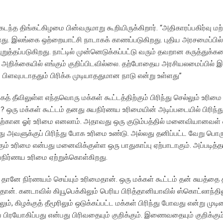
ந்த திங்கட்கிழமை பின்வருமாறு கூறியிருக்கிறார். “அதிகாரப்பகிர்வு மற்
ளது. இலங்கை ஒற்றையாட்சி நாடாகக் காணப்படுகிறது. புதிய அரசமைப்பி
்தப்படுகிறது. நாட்டில் முன்னெடுக்கப்பட்டு வரும் தவறான கருத்துக்க
கால அறிக்கையில் எங்கும் குறிப்பிடவில்லை. தற்போதைய அரசியலமைப்பில் 
ளவுபடாததும் பிரிக்க முடியாததுமான நாடு என்று உள்ளது”
் தீவிலுள்ள எந்தவொரு மக்கள் கூட்டத்திற்கும் பிரிந்து செல்லும் உரிமை
 ஒரு மக்கள் கூட்டம் தனது சுயநிர்ணய உரிமையின் அடிப்படையில் பிரிந்
வதற்கான ஓர் உரிமை எனலாம். அதாவது ஒரு குடும்பத்தில் மனைவியானவள் 
அவளுக்குப் பிரிந்து போக உரிமை உண்டு. அல்லது தனிப்பட்ட வேறு பொ
ம் உரிமை என்பது மனைவிக்குள்ள ஒரு பாதுகாப்பு ஏற்பாடாகும். அப்படித்த
யநிர்ணய உரிமை ஏற்றுக்கொள்கிறது.
 தானே நிர்ணயம் செய்யும் உரிமைதான். ஒரு மக்கள் கூட்டம் தன் சுயத்த
்தான். கனடாவில் கியூபெக்கிலும் பெரிய பிரித்தானியாவில் ஸ்கொட்லாந்தில
ம், கிழக்குத் தீமூரிலும் ஒடுக்கப்பட்ட மக்கள் பிரிந்து போவது என்று முட
 பிரயோகிப்பது என்பது பிரிவதையும் குறிக்கும். இணைவதையும் குறிக்கு