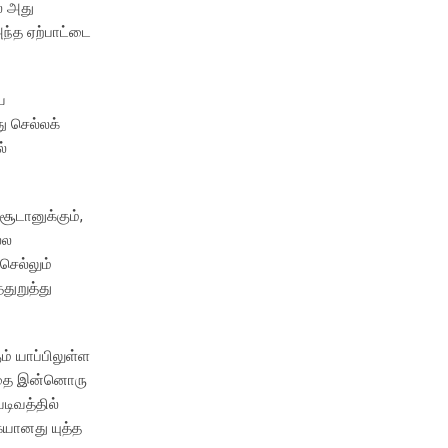
் அது
அந்த ஏற்பாட்டை
ய
து செல்லக்
ல்
சூடானுக்கும்,
்ல
 செல்லும்
துறுத்து
ம் யாப்பிலுள்ள
. இதை இன்னொரு
ிவத்தில்
ையானது யுத்த