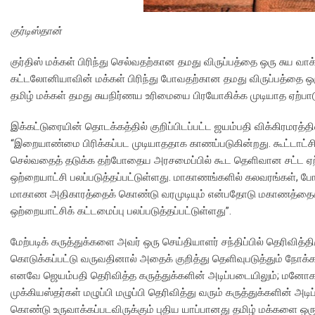
குர்டிஸ்தான்
குர்திஸ் மக்கள் பிரிந்து செல்வதற்கான தமது விருப்பத்தை ஒரு சுய வாக
கட்டலோனியாவின் மக்கள் பிரிந்து போவதற்கான தமது விருப்பத்தை ஒரு 
தமிழ் மக்கள் தமது சுயநிர்ணய உரிமையை பிரயோகிக்க முடியாத ஏற்பா
இக்கட்டுரையின் தொடக்கத்தில் குறிப்பிடப்பட்ட ஜயம்பதி விக்கிரமரத்த
“இறையாண்மை பிரிக்கப்பட முடியாததாக காணப்படுகின்றது. கூட்டாட்சி
செல்வதைத் தடுக்க தற்போதைய அரசமைப்பில் கூட தெளிவான சட்ட ஏற்பா
ஒற்றையாட்சி பலப்படுத்தப்பட்டுள்ளது. மாகாணங்களில் கலவரங்கள், 
மாகாண அதிகாரத்தைக் கொண்டு வரமுடியும் என்பதோடு மகாணத்தைக் கல
ஒற்றையாட்சிக் கட்டமைப்பு பலப்படுத்தப்பட்டுள்ளது”.
மேற்படிக் கருத்துக்களை அவர் ஒரு செய்தியாளர் சந்திப்பில் தெரிவித
கொடுக்கப்பட்டு வருவதினால் அதைக் குறித்து தெளிவுபடுத்தும் நோக்க
எனவே ஜெயம்பதி தெரிவித்த கருத்துக்களின் அடிப்படையிலும்; மனோகணே
முக்கியஸ்தர்கள் மழுப்பி மழுப்பி தெரிவித்து வரும் கருத்துக்களின்
கொண்டு உருவாக்கப்படவிருக்கும் புதிய யாப்பானது தமிழ் மக்களை