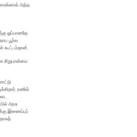
 சொன்னால் அந்த
தற்கு ஒப்பானதே
தாய பூர்வ
் கூட்டம்தான்.
களை சிறுபான்மை
சாட்டு
்கிறார். ரணில்
்கொட
பில் அரசு
க்கு இணைப்புப்
தாகத்