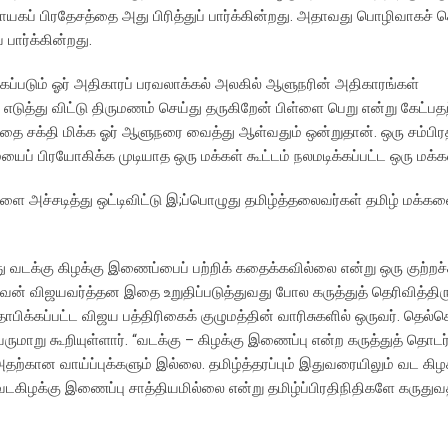
ாயகப் பிரதேசத்தை அது பிரித்துப் பார்க்கின்றது. அதாவது பொழிவாகச்
ார்க்கின்றது.
்கப்படும் ஓர் அதிகாரப் பரவலாக்கல் அலகில் ஆளுநரின் அதிகாரங்கள்
் எடுத்து விட்டு திருமணம் செய்து தருகிறேன் பிள்ளை பெறு என்று கேட்ப
்தை சக்தி மிக்க ஓர் ஆளுநரை வைத்து ஆள்வதும் ஒன்றுதான். ஒரு சம்பிர
 பிரயோகிக்க முடியாத ஒரு மக்கள் கூட்டம் நலமடிக்கப்பட்ட ஒரு மக்கள
ிகளை அச்சடித்து ஒட்டிவிட்டு இ;ப்பொழுது தமிழ்த்தலைவர்கள் தமிழ் மக்
ு வடக்கு கிழக்கு இணைப்பைப் பற்றிக் கதைக்கவில்லை என்று ஒரு குற்றச்
வன் விஜயவர்த்தன இதை உறுதிப்படுத்துவது போல கருத்துத் தெரிவித்திருக
தாபிக்கப்பட்ட விஜய பத்திரிகைக் குழுமத்தின் வாரிசுகளில் ஒருவர். தெல
ுமாறு கூறியுள்ளார். “வடக்கு – கிழக்கு இணைப்பு என்ற கருத்துத் தொடர்
்கான வாய்ப்புக்களும் இல்லை. தமிழ்த்தரப்பும் இதுவரையிலும் வட கிழ
வடகிழக்கு இணைப்பு சாத்தியமில்லை என்று தமிழ்ப்பிரதிநிதிகளே கருதுவ