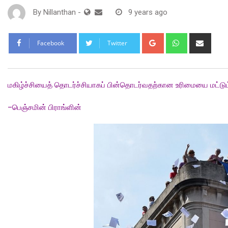
By
Nillanthan
-
9 years ago
Google+
Whatsapp
Shar
Facebook
Twitter
via
Email
மகிழ்ச்சியைத் தொடர்ச்சியாகப் பின்தொடர்வதற்கான உரிமையை மட்டும்த
–
பெஞ்சமின் பிராங்ளின்