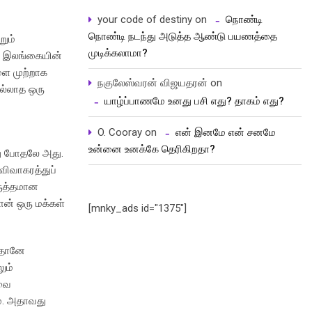
your code of destiny
on
நொண்டி
நொண்டி நடந்து அடுத்த ஆண்டு பயணத்தை
றும்
முடிக்கலாமா?
ல் இலங்கையின்
ளை முற்றாக
நகுலேஸ்வரன் விஜயதரன்
on
இல்லாத ஒரு
யாழ்ப்பாணமே உனது பசி எது? தாகம் எது?
O. Cooray
on
என் இனமே என் சனமே
உன்னை உனக்கே தெரிகிறதா?
து போதலே அது.
விவாகரத்துப்
ருத்தமான
ான் ஒரு மக்கள்
[mnky_ads id="1375"]
ை தானே
ும்
ிவை
ம். அதாவது