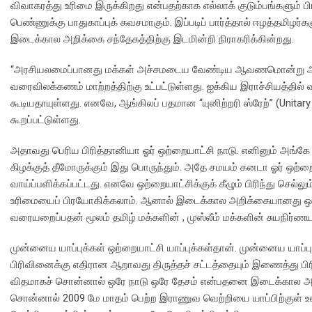
விவாகரத்து உரிமை இருக்கிறது என்பதற்காக எல்லாக் குடும்பங்களும் ப
பெண்ணுக்கு பாதுகாப்புக் கவசமாகும். இப்படிப் பார்த்தால் ஈழத்தமிழர்
இடைக்கால அறிக்கை சந்தேகத்திற்கு இடமின்றி நிராகரிக்கின்றது.
“அரசியலமைப்பானது மக்கள் அச்சமடைய வேண்டிய ஆவணமொன்று அல்ல.“யு
வரைவிலக்கணம் மாற்றத்திற்கு உட்பட்டுள்ளது. ஐக்கிய இராச்சியத்தில் வ
கூடியதாயுள்ளது. எனவே, ஆங்கிலப் பதமான “யுனிற்றரி ஸ்ரேற்” (Unitar
கூறப்பட்டுள்ளது.
அதாவது பெரிய பிரித்தானியா ஓர் ஒற்றையாட்சி நாடு. எனினும் அங்கே பி
கிழக்குத் தீமோருக்கும் இது பொருந்தும். அதே சமயம் கனடா ஓர் ஒற்றைய
வாய்ப்பளிக்கப்பட்டது. எனவே ஒற்றையாட்சிக்குக் கீழும் பிரிந்து செல்லும
உரிமையைப் பிரயோகிக்கலாம். ஆனால் இடைக்கால அறிக்கையானது ஒற்றை
வரையறைப்பதன் மூலம் தமிழ் மக்களின் , முஸ்லீம் மக்களின் சுயநிர்ண
முன்னைய யாப்புக்கள் ஒற்றையாட்சி யாப்புக்கள்தான். முன்னைய யாப்பு
பிரிவினைக்கு எதிரான ஆறாவது திருத்தச் சட்டத்தையும் இணைத்து பி
விதமாகச் சொன்னால் ஒரே நாடு ஒரே தேசம் என்பதனை இடைக்கால அறி
சொன்னால் 2009 மே மாதம் பெற்ற இராணுவ வெற்றியை யாப்பிற்குள் உள்