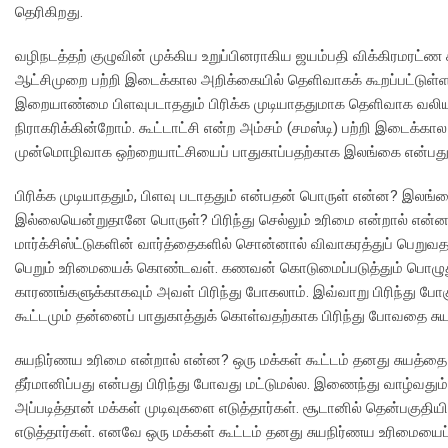
தெரிகிறது.
வழிநடத்தற் குழுவின் முக்கிய உறுப்பினராகிய ஜயம்பதி விக்கிரமரட்ண கட
ஆட்சிமுறை பற்றி இடைக்கால அறிக்கையில் தெளிவாகக் கூறப்பட்டுள்
இறையாண்மை பிளவுபடாததும் பிரிக்க முடியாததுமாக தெளிவாக வலியுறுத
நிராகரிக்கின்றோம். கூட்டாட்சி என்ற அம்சம் (சமஸ்டி) பற்றி இடைக்
முன்மொழிவாக ஒற்றையாட்சியைப் பாதுகாப்பதற்காக இலங்கை என்பது பி
பிரிக்க முடியாததும், பிளவு படாததும் என்பதன் பொருள் என்ன? இலங்கைத
இல்லையென்றுதானே பொருள்? பிரிந்து செல்லும் உரிமை என்றால் என்ன?
மார்க்சிஸ்ட்டுகளின் வார்த்தைகளில் சொன்னால் விவாகரத்துப் பெறு
பெறும் உரிமையைக் கொண்டவள். கணவன் கொடுமைப்படுத்தும் பொழுது 
காரணங்களுக்காகவும் அவள் பிரிந்து போகலாம். இவ்வாறு பிரிந்து போகு
கூட்டமும் தன்னைப் பாதுகாத்துக் கொள்வதற்காக பிரிந்து போவதை சு
சுயநிர்ணய உரிமை என்றால் என்ன? ஒரு மக்கள் கூட்டம் தனது சுயத்தை
தீர்மானிப்பது என்பது பிரிந்து போவது மட்டுமல்ல. இணைந்து வாழ்வதும
அப்படித்தான் மக்கள் முடிவுகளை எடுத்தார்கள். சூடானில் தென்பகுதியிலு
எடுத்தார்கள். எனவே ஒரு மக்கள் கூட்டம் தனது சுயநிர்ணய உரிமையைப்