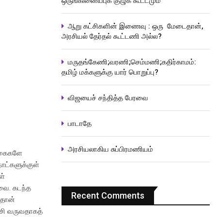
ஒருங்கிணைப்புக் குழுக் கூட்டமும்
ஆறு கட்சிகளின் இணைவு : ஒரு மேடைதான்,
அரசியல் தேர்தல் கூட்டணி அல்ல?
மருதங்கேணி;வரணி;செம்மணி;கதிர்காமம்:
தமிழ் மக்களுக்கு யார் பொறுப்பு?
விஜயைச் சந்தித்த பேரவை
பாடாதே
அரசியலாகிய சுப்பிரமணியம்
க்கைகளே
ாட்களுக்குள்
ள்
வை. கடந்த
Recent Comments
்தான்
ேசி வருவதாகத்