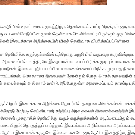
்கெடுப்பின் மூலம் உலக சமூகத்திற்கு தெளிவாகக் காட்டியிருக்கும் ஒரு கால
சுய வாக்கெடுப்பின் மூலம் தெளிவாக வெளிக்காட்டியிருக்கும் ஒரு பின்
டுகள் இடைக்கால அறிக்கையில் மிகத் தெளிவாக விபரிக்கப்பட்டுள்ளன.
ின தெரிவித்த கருத்துக்களின் மற்றொரு பகுதி பின்வருமாறு கூறுகின்றது.
 அரசமைப்பில் மாத்திரமே இறையான்மையைப் பிரிக்க முடியும். மாகாணங்கள
டுகள் இல்லை. புதிய யாப்பில் மாகாணங்களைப் பிரிக்க முடியாத நிலைய
போராட்டங்கள், அசாதாரண நிலமைகள் தோன்றும் போது அரசுத் தலைவரின் க
ைக்கவும் அதிகாரம் உண்டு. இப்போதுள்ள அரசமைப்பiயும் தாண்டி புதி
்திருக்கிறார். இடைக்கால அறிக்கை தொடர்பில் தவறான விளக்கங்கள் மக்கள்
த்தோடு மேற்படி செய்தியாளர் சந்திப்பு அரச தகவல் திணைக்களத்தில் இட
சன் முகநூலில் தெரிவித்து வரும் கருத்துக்களின் அடிப்படையிலும் கூ
 அடிப்படையிலும்; தொகுத்துப் பார்த்தால் இடைக்கால அறிக்கையை அடிப்படை
 ஒரு தேசிய இனமாகக் கருதவே இல்லை. எனவே ஒரு தேசிய இனத்திற்கு இர