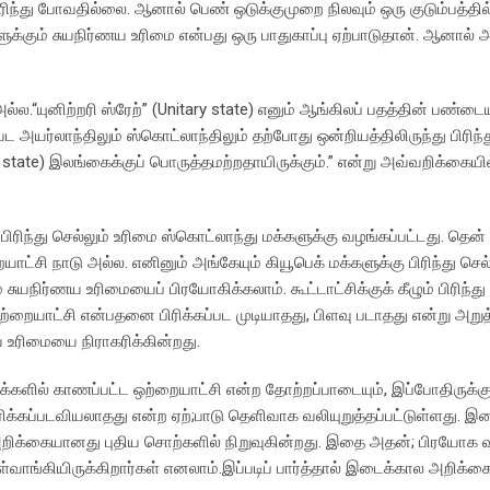
ிரிந்து போவதில்லை. ஆனால் பெண் ஒடுக்குமுறை நிலவும் ஒரு குடும்பத்தில
களுக்கும் சுயநிர்ணய உரிமை என்பது ஒரு பாதுகாப்பு ஏற்பாடுதான். ஆனால் 
னிற்றரி ஸ்ரேற்” (Unitary state) எனும் ஆங்கிலப் பதத்தின் பண்டை
ட அயர்லாந்திலும் ஸ்கொட்லாந்திலும் தற்போது ஒன்றியத்திலிருந்து பிரிந்
y state) இலங்கைக்குப் பொருத்தமற்றதாயிருக்கும்.” என்று அவ்வறிக்கையி
ரிந்து செல்லும் உரிமை ஸ்கொட்லாந்து மக்களுக்கு வழங்கப்பட்டது. தென் 
ாட்சி நாடு அல்ல. எனினும் அங்கேயும் கியூபெக் மக்களுக்கு பிரிந்து செல
் சுயநிர்ணய உரிமையைப் பிரயோகிக்கலாம். கூட்டாட்சிக்குக் கீழும் பிரிந்து
யாட்சி என்பதனை பிரிக்கப்பட முடியாதது, பிளவு படாதது என்று அறுத்
ய உரிமையை நிராகரிக்கின்றது.
க்களில் காணப்பட்ட ஒற்றையாட்சி என்ற தோற்றப்பாடையும், இப்போதிருக்கு
ரிக்கப்படவியலாதது என்ற ஏற்;பாடு தெளிவாக வலியுறுத்தப்பட்டுள்ளது
க்கையானது புதிய சொற்களில் நிறுவுகின்றது. இதை அதன்; பிரயோக வட
வாங்கியிருக்கிறார்கள் எனலாம்.இப்படிப் பார்த்தால் இடைக்கால அறிக்க