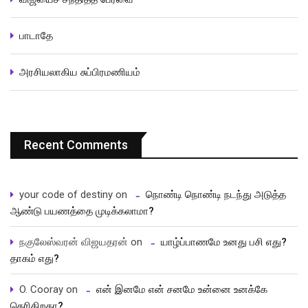
பாடாதே
அரசியலாகிய சுப்பிரமணியம்
Recent Comments
your code of destiny
on
நொண்டி நொண்டி நடந்து அடுத்த
ஆண்டு பயணத்தை முடிக்கலாமா?
நகுலேஸ்வரன் விஜயதரன்
on
யாழ்ப்பாணமே உனது பசி எது?
தாகம் எது?
O. Cooray
on
என் இனமே என் சனமே உன்னை உனக்கே
தெரிகிறதா?