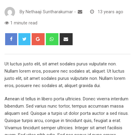
By
Nethaaji Suntharakumar
-
13 years ago
1 minute read
Google+
Whatsapp
Share
via
Email
Ut luctus justo elit, sit amet sodales purus vulputate non.
Nullam lorem eros, posuere nec sodales at, aliquet. Ut luctus
justo elit, sit amet sodales purus vulputate non. Nullam lorem
eros, posuere nec sodales at, aliquet gravida dui.
Aenean id tellus in libero porta ultricies. Donec viverra interdum
bibendum. Sed varius nunc tortor, tempus accumsan massa
aliquam sed. Quisque a turpis ut dolor porta auctor a sed risus.
Quisque turpis arcu, congue in tincidunt quis, feugiat a erat.
Vivamus tincidunt semper ultricies. Integer sit amet facilisis
quam. Sed vitae nibh odio. Sed nec neque id nunc ornare