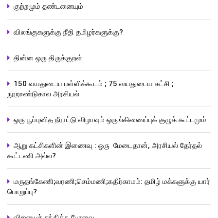
குற்றமும் தண்டனையும்
விலங்குகளுக்கு நீதி தமிழர்களுக்கு?
தின்ன ஒரு திருக்குறள்
150 வயதுடைய பள்ளிக்கூடம் ; 75 வயதுடைய கட்சி ;
நூறாண்டுகால அரசியல்
ஒரு பூப்புனித நீராட்டு விழாவும் ஒருங்கிணைப்புக் குழுக் கூட்டமும்
ஆறு கட்சிகளின் இணைவு : ஒரு மேடைதான், அரசியல் தேர்தல்
கூட்டணி அல்ல?
மருதங்கேணி;வரணி;செம்மணி;கதிர்காமம்: தமிழ் மக்களுக்கு யார்
பொறுப்பு?
விஜயைச் சந்தித்த பேரவை