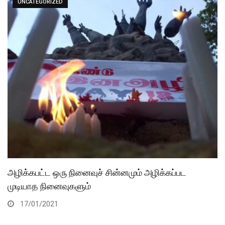
UNCATEGORIZED
அழிக்கபட்ட ஒரு நினைவுச் சின்னமும் அழிக்கப்பட
முடியாத நினைவுகளும்
17/01/2021