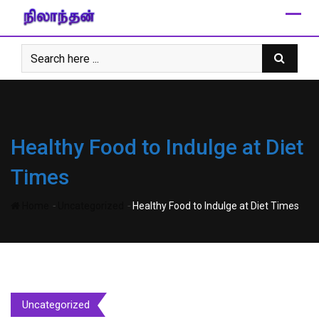
Skip
to
content
Healthy Food to Indulge at Diet
Times
-
-
Home
Uncategorized
Healthy Food to Indulge at Diet Times
Uncategorized