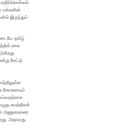
 எதிர்கொள்ளல்
் மக்களின்
ில் இருந்தும்
மிடையே தமிழ்
்தில் கால
டுகிறது.
ன்று கேட்டு
ானத்திலுள்ள
லித கோகனவும்
ராய்வதற்காக
ுது சுமத்திரன்
ு இணை அணுசரணை
றது. அதாவது