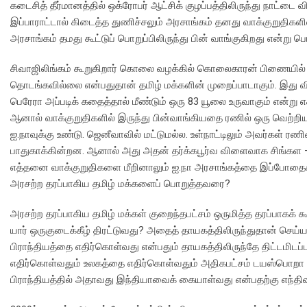
கடைசித் தீர்மானத்தில் ஒக்ரோபர் ஆட்சிக் குழப்பத்திலிருந்து நாட்டை வ
இப்பாராட்டால் கிடைத்த துணிச்சலும் அரசாங்கம் தனது வாக்குறுதிகளி
அரசாங்கம் தமது கூட்டுப் பொறுப்பிலிருந்து பின் வாங்குகிறது என்ற
சிவாஜிலிங்கம் கூறுகிறார் கொலை வழக்கில் கொலைகாரன் பிணையில் ந
தொடங்கவில்லை என்பதுதான் தமிழ் மக்களின் முறைப்பாடாகும். இது வி
பெரேரா அப்படிக் கதைத்தால் மீண்டும் ஒரு 83 யூலை உருவாகும் என்று எச
ஆனால் வாக்குறுதிகளில் இருந்து பின்வாங்கியதை ரணில் ஒரு வெற்றி
ஐ.நாவுக்கு உண்டு. ஜெனீவாவில் மட்டுமல்ல. உள்நாட்டிலும் அவர்கள் ர
பாதுகாக்கின்றன. ஆனால் அது அதன் தர்க்கபூர்வ விளைவாக சிங்கள –
எத்தனை வாக்குறுதிகளை மீறினாலும் ஐ.நா அரசாங்கத்தை இப்போதைக்
அரசற்ற தரப்பாகிய தமிழ் மக்களைப் பொறுத்தவரை?
அரசற்ற தரப்பாகிய தமிழ் மக்கள் குறைந்தபட்சம் ஒருமித்த தரப்பாகக
யார் ஒருகுடைக்கீழ் திரட்டுவது? அதைத் தாயகத்திலிருந்துதான் செ
பிராந்தியத்தை எதிர்கொள்வது என்பதும் தாயகத்திலிருந்தே திட்டமி
எதிர்கொள்வதும் உலகத்தை எதிர்கொள்வதும் அதிகபட்சம் டயஸ்பொறா பர
பிராந்தியத்தில் அதாவது இந்தியாவைக் கையாள்வது என்பதற்கு எந்த