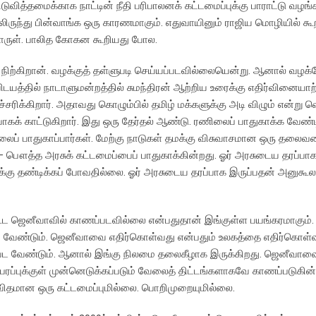
ிடுவித்தமைக்காக நாட்டின் நீதி பரிபாலனக் கட்டமைப்புக்கு பாராட்டு வழங்க
லிருந்து பின்வாங்க ஒரு காரணமாகும். எதுவாயினும் ராஜிய மொழியில் கூ
ு பொருள். பாலித கோகன கூறியது போல.
ிற்கிறான். வழக்குத் தள்ளுபடி செய்யப்படவில்லையென்று. ஆனால் வழக்
டயத்தில் நாடாளுமன்றத்தில் சுமந்திரன் ஆற்றிய உரைக்கு எதிர்வினையாற்
்சரிக்கிறார். அதாவது கொழும்பில் தமிழ் மக்களுக்கு அடி விழும் என்று வெ
யாகக் காட்டுகிறார். இது ஒரு தேர்தல் ஆண்டு. ரணிலைப் பாதுகாக்க வே
ணிலைப் பாதுகாப்பார்கள். மேற்கு நாடுகள் தமக்கு விசுவாசமான ஒரு தலைவ
 பௌத்த அரசுக் கட்டமைப்பைப் பாதுகாக்கின்றது. ஓர் அரசுடைய தரப்பா
கு தண்டிக்கப் போவதில்லை. ஓர் அரசுடைய தரப்பாக இருப்பதன் அனுகூல
் கூட ஜெனீவாவில் காணப்படவில்லை என்பதுதான் இங்குள்ள பயங்கரமாகும்
ய்ய வேண்டும். ஜெனீவாவை எதிர்கொள்வது என்பதும் உலகத்தை எதிர்கொள்வ
டப்பட வேண்டும். ஆனால் இங்கு நிலமை தலைகீழாக இருக்கிறது. ஜெனீவாவ
ப்புக்குள் முன்னெடுக்கப்படும் வேலைத் திட்டங்களாகவே காணப்படுகின
ிவிதமான ஒரு கட்டமைப்புமில்லை. பொறிமுறையுமில்லை.