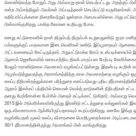
கொண்டுவந்த போதும் அது அவ்வாறு தான் செயற்பட்டது. அதற்குப் பி
என்ற அம்சத்திலும் அவர்கள் அப்படித்தான் செயற்பட்டு வருகிறார்க
எதிர்பார்ப்புக்களை நிறைவேற்றும் ஒன்றாக அமையவில்லை. அது மட்டுமல
பின்வாங்குகிறது. பாலித கோகன கூறியது போல.
எனது கட்டுரைகளில் நான் திரும்பத் திரும்பக் கூறுவதுண்டு. ஐ.நா 
மக்களுக்குப் பாதகமான இடைவெளிகள் உண்டு. இம்முறையும் ஆணையாள
அட்டவணையும் கேட்டிருந்தார். அதுமட்டுமல்ல ரோம் உடன்படிக்கையில் 
ஆனால் ஜெனீவாவில் உரையாற்றிய திலக் மாறப்பன மேற்படி கோரிக்கைகளை
மேலும் ஈராண்டுகால அவகாசம் வழங்கப்பட்டுள்ளது. இதன்படி கூறின் 
அமுல்படுத்துவதற்கு அரசாங்கத்திற்கு கால அவகாசத்தை வழங்கும் ஒரு
கலப்பு நீதிமன்றத்துக்கான பரிந்துரை எனப்படுவது புதிய தீர்மானத்தில
ஆறாம் இலக்கப் பந்தியில் கொமன் வெல்த் நாடுகளின் நீதிபதிகள் உட்பட
தனது மேற்சோன்ன பேச்சில் அதைச் சுட்டிக்காட் டுகிறார். அவ்வாறு 
2015 இல் அமெரிக்காவிலிருந்து இரண்டு சட்டத்துறை வல்லுனர்கள் இல
ஒரு விவகாரமாக ஆக்கியிருப்பதாகவும் கூறப்படுகிறது. எனவே இங்க
வழங்கியதன் மூலம் கலப்பு விசாரணை பொறிமுறைக்கான அடிப்படைகளை
30/1 தீர்மானத்திலிருந்து அரசாங்கம் பின் வாங்குகிறது.