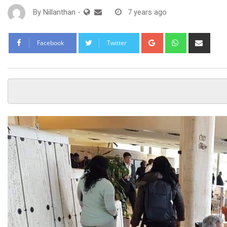
By
Nillanthan
-
7 years ago
Google+
Whatsapp
Shar
Facebook
Twitter
via
Email