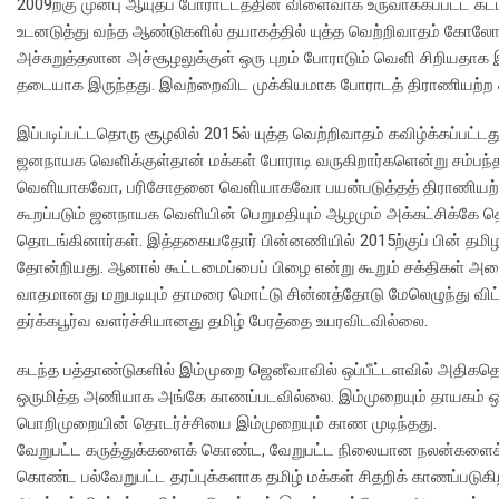
2009ற்கு முன்பு ஆயுதப் போராட்டத்தின் விளைவாக உருவாக்கப்பட்ட க
உடனடுத்து வந்த ஆண்டுகளில் தயாகத்தில் யுத்த வெற்றிவாதம் கோலோச்
அச்சுறுத்தலான அச்சூழலுக்குள் ஒரு புறம் போராடும் வெளி சிறியதா
தடையாக இருந்தது. இவற்றைவிட முக்கியமாக போராடத் திராணியற்ற க
இப்படிப்பட்டதொரு சூழலில் 2015ல் யுத்த வெற்றிவாதம் கவிழ்க்கப்பட்ட
ஜனநாயக வெளிக்குள்தான் மக்கள் போராடி வருகிறார்களென்று சம்பந
வெளியாகவோ, பரிசோதனை வெளியாகவோ பயன்படுத்தத் திராணியற்ற ஒரு
கூறப்படும் ஜனநாயக வெளியின் பெறுமதியும் ஆழமும் அக்கட்சிக்கே த
தொடங்கினார்கள். இத்தகையதோர் பின்னணியில் 2015ற்குப் பின் தம
தோன்றியது. ஆனால் கூட்டமைப்பைப் பிழை என்று கூறும் சக்திகள் அத
வாதமானது மறுபடியும் தாமரை மொட்டு சின்னத்தோடு மேலெழுந்து விட்ட
தர்க்கபூர்வ வளர்ச்சியானது தமிழ் பேரத்தை உயரவிடவில்லை.
கடந்த பத்தாண்டுகளில் இம்முறை ஜெனீவாவில் ஒப்பீட்டளவில் அதிகத
ஒருமித்த அணியாக அங்கே காணப்படவில்லை. இம்முறையும் தாயகம் ஒரு
பொறிமுறையின் தொடர்ச்சியை இம்முறையும் காண முடிந்தது.
வேறுபட்ட கருத்துக்களைக் கொண்ட, வேறுபட்ட நிலையான நலன்களைக்
கொண்ட பல்வேறுபட்ட தரப்புக்களாக தமிழ் மக்கள் சிதறிக் காணப்படுகிற