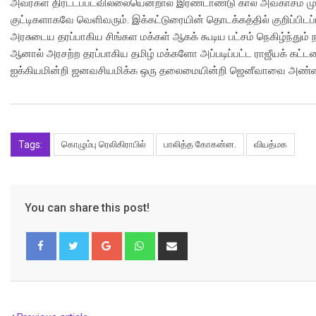
அவர்கள் திரட்டப்படவில்லையென்றால் இரண்டாண்டு கால அவகாசம் முடிந்
குட்டிகளாகவே வெளிவரும். இக்கட்டுரையின் தொடக்கத்தில் குறிப்பிடப்
அரசுடைய தரப்பாகிய சிங்கள மக்கள் ஆகக் கூடிய பட்சம் நெகிழ்ந்தும் நச
ஆனால் அரசற்ற தரப்பாகிய தமிழ் மக்களோ அப்படிப்பட்ட ராஜீயக் கட்டம
ஐக்கியமின்றி ஜனவசியமிக்க ஒரு தலைமையின்றி ஜெனீவாவை அண்ணாந்
Tags:
கொழும்பு ரெலிகிராபில்
பாலித்த கோகன்ன.
வியத்மக
You can share this post!
Google+
Whatsapp
Share
via
Email
Facebook
Twitter