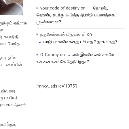
your code of destiny
on
நொண்டி
நொண்டி நடந்து அடுத்த ஆண்டு பயணத்தை
முடிக்கலாமா?
க்கும் எதிராக
ளை
நகுலேஸ்வரன் விஜயதரன்
on
ர் கலாநிதி
யாழ்ப்பாணமே உனது பசி எது? தாகம் எது?
ேசும் போதே
O. Cooray
on
என் இனமே என் சனமே
வர் ஓய்வு
உன்னை உனக்கே தெரிகிறதா?
கட்டமைப்பின்
[mnky_ads id="1375"]
ளிவிவகார
ரு பாலியல்
 நாயகம் ஆவார்.
ிவிற்குக்