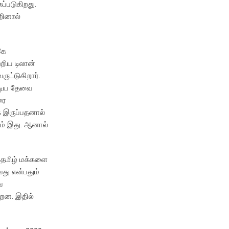
ப்படுகிறது.
றினால்
கே
றிய டிலான்
ருட்டுகிறார்.
ண்டிய தேவை
ரை
க இருப்பதனால்
ம் இது. ஆனால்
. தமிழ் மக்களை
து என்பதும்
ை
்றன. இதில்