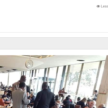
Less
e