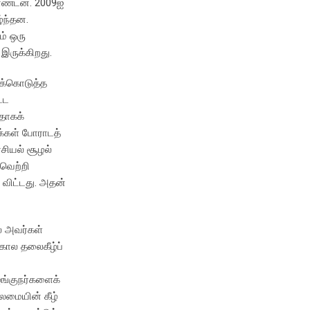
ையாண்டன. 2009ஐ
்ந்தன.
ம் ஒரு
இருக்கிறது.
திக்கொடுத்த
்ட
தாகக்
க்கள் போராடத்
சியல் சூழல்
 வெற்றி
 விட்டது. அதன்
் அவர்கள்
கால தலைகீழ்ப்
ங்குநர்களைக்
லைமையின் கீழ்