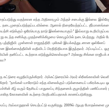
ப்படுத்து வதற்கான எந்த அதிகாரமும் அந்தச் சபைக்கு இல்லை. இஸ்ரேலு
ட நடைமுறைப்படுத்தப்படவில்லை. ஆனால் நிறைவேற்றப்பட்ட தீர்மானங்க
்சி எடுக்கும் ஒரேயொரு நாடு இலங்கையாகும்.” இவ்வாறு கூறியிருப்பவ
ு கடந்த சனிக்கு முதற்சனிக்கிழமை கொழும்பில் நடைபெற்றது. அதில் ப
 புத்திஜீவி. முன்னாள் ராஜதந்திரி. புலிகள் இயக்கத்துடனான ஒஸ்லோப்
ன இலங்கைத்தீவின் வதிவிடப் பிரதிநிதியாக இருந்தவர். அப்படிப்பட்ட ஒரு
ிரியின் தனிப்பட்ட கூற்றாக எடுத்துக்கொள்வதா? அல்லது சிங்கள ராஜீயக் 
ானா?
ு கட்டுரை எழுதியிருக்கிறார். அக்கட்டுரையில் அவர் ஸ்ரீலங்காவின் வெ
றார். “நாங்கள் யாரோடும் எந்த விலைக்கும் படுக்கையைப் பகிரக்கூடிய ஒ
ின் கீழ் வரும் தேசியப் பாதுகாப்பு சிந்தனைக் குழாத்தின் பணிப்பாளர்
 பாலித கோகனவின் கூற்றை பிரதிபலிப்பதாகக் காணப்படுகிறது.
டமைப்பு அவ்வாறுதான் செயற்பட்டு வருகிறது. 2009ல் ஆயுத மோதல்களை முட