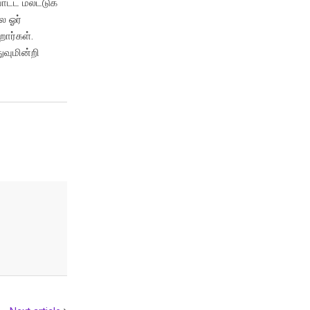
ோட்ட மலட்டுக்
ல ஓர்
றார்கள்.
ுவுமின்றி