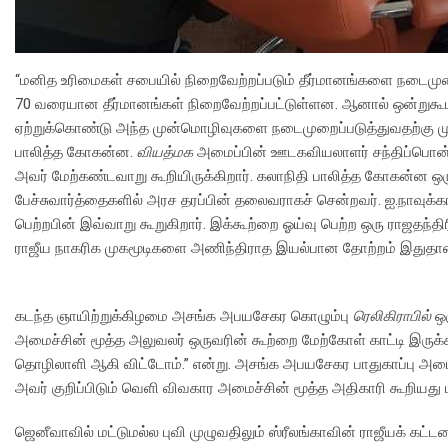
“மனித உரிமைகள் சபையில் நிறைவேற்றப்படும் தீர்மானங்களை நடைமுறை
70 வரையான தீர்மானங்கள் நிறைவேற்றப்பட்டுள்ளன. ஆனால் ஒன்றுகூ
ஏற்றுக்கொண்டு அந்த முன்மொழிவுகளை நடைமுறைப்படுத்துவதற்கு முயற
பாலித்த கோகன்ன.
வியத்மக
அமைப்பின் ஊடகவியலாளர் சந்திப்பொன்ற
அவர் மேற்கண்டவாறு கூறியிருக்கிறார். கலாநிதி பாலித்த கோகன்ன ஒரு
பேச்சுவார்த்தைகளில் அரச தரப்பின் தலைவராகச் சென்றவர். ஐ.நாவுக்கா
பெற்றபின் இவ்வாறு கூறுகிறார். இக்கூற்றை ஓய்வு பெற்ற ஒரு ராஜதந்த
ராஜீய நாகரிக முகமூடிகளை அணிந்திராத இயல்பான தோற்றம் இதுத
கடந்த ஞாயிற்றுக்கிழமை அசங்க அபயசேகர கொழும்பு
ரெலிகிராபில்
ஒர
அமைச்சின் மூத்த அலுவலர் ஒருவரின் கூற்றை மேற்கோள் காட்டி இருக்கி
தொழிலாளி ஆகி விட்டோம்.” என்று. அசங்க அபயசேகர பாதுகாப்பு அமைச்ச
அவர் குறிப்பிடும் வெளி விவகார அமைச்சின் மூத்த அதிகாரி கூறியது
ஜெனீவாவில் மட்டுமல்ல புவி முழுவதிலும் ஸ்ரீலங்காவின் ராஜீயக் கட்