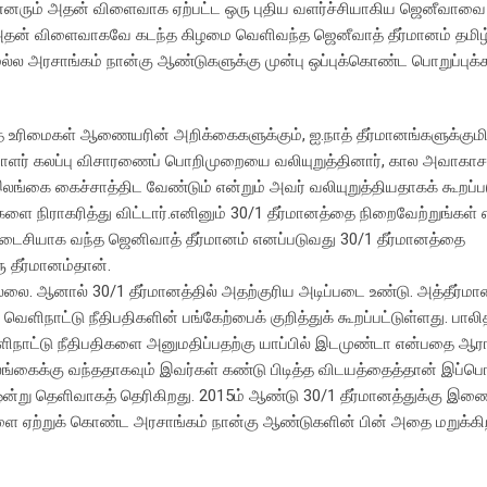
ன்னரும் அதன் விளைவாக ஏற்பட்ட ஒரு புதிய வளர்ச்சியாகிய ஜெனீவாவை
ள். அதன் விளைவாகவே கடந்த கிழமை வெளிவந்த ஜெனீவாத் தீர்மானம் தமிழ
்ல அரசாங்கம் நான்கு ஆண்டுகளுக்கு முன்பு ஒப்புக்கொண்ட பொறுப்புக்கள
மனித உரிமைகள் ஆணையரின் அறிக்கைகளுக்கும், ஐ.நாத் தீர்மானங்களுக்கு
ர் கலப்பு விசாரணைப் பொறிமுறையை வலியுறுத்தினார், கால அவாகாசத
இலங்கை கைச்சாத்திட வேண்டும் என்றும் அவர் வலியுறுத்தியதாகக் கூறப்ப
 நிராகரித்து விட்டார்.எனினும் 30/1 தீர்மானத்தை நிறைவேற்றுங்கள் எ
கடைசியாக வந்த ஜெனிவாத் தீர்மானம் எனப்படுவது 30/1 தீர்மானத்தை
 தீர்மானம்தான்.
ில்லை. ஆனால் 30/1 தீர்மானத்தில் அதற்குரிய அடிப்படை உண்டு. அத்தீர்ம
 வெளிநாட்டு நீதிபதிகளின் பங்கேற்பைக் குறித்துக் கூறப்பட்டுள்ளது. பா
வெளிநாட்டு நீதிபதிகளை அனுமதிப்பதற்கு யாப்பில் இடமுண்டா என்பதை ஆ
ங்கைக்கு வந்ததாகவும் இவர்கள் கண்டு பிடித்த விடயத்தைத்தான் இப்பொழ
ு ஒன்று தெளிவாகத் தெரிகிறது. 2015ம் ஆண்டு 30/1 தீர்மானத்துக்க
 ஏற்றுக் கொண்ட அரசாங்கம் நான்கு ஆண்டுகளின் பின் அதை மறுக்கி