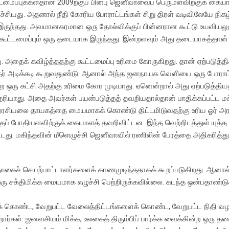
ட்டமைப்புக்கள்தான் 2009ற்குப் பின்பு ஜெனீவாவைப் பெருமளவிற்குக் க
சியது. அதனால் நீதி கோரிய போராட்டங்கள் சிறு திரள் வடிவிலேயே நிகழ
க இருந்தது. அவமானகரமான ஒரு தோல்விக்குப் பின்னரான கூட்டு உயவியலு
ூட்டமைப்பும் ஒரு தடையாக இருந்தது. இன்றளவும் அது தடையாகத்தான் 
து. அதைக் கவிழ்த்ததற்கு கூட்டமைப்பு உரிமை கோருகிறது. தான் ஏற்படுத்
்தர் அடிக்கடி கூறுவதுண்டு. ஆனால் அந்த ஜனநாயக வெளியை ஒரு போராட
 கட்சி அதற்கு உரிமை கோர முடியாது. ஏனென்றால் அது ஏற்படுத்திய
ெரியாது. அதை அவர்கள் பயன்படுத்தத் தவறியதால்தான் பாதிக்கப்பட்ட ம
ிழரசியலை தாயகத்தை மையமாகக் கொண்டு திட்டமிடுவதற்கு உரிய ஓர் அர
ைப் போதியளவிற்குக் கையாளத் தவறிவிட்டன. இந்த வெற்றிடத்துள் யுத்த
து. மகிந்தவின் மீளெழுச்சி ஜெனீவாவில் ரணிலின் பேரத்தை அதிகரித்து
ொகைச் செயற்பாட்டாளர்களைக் காணமுடிந்ததாகக் கூறப்படுகிறது. ஆனால
 சக்திமிக்க மையமாக எழுச்சி பெற்றிருக்கவில்லை. கடந்த ஒன்பதாண்டு
 கொண்ட, வேறுபட்ட வேலைத்திட்டங்களைக் கொண்ட, வேறுபட்ட நிதி வழ
ார்கள். ஜனவசியம் மிக்க, உலகைத் திரும்பிப் பார்க்க வைக்கின்ற ஒரு த