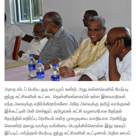
அதை விடப் பெரிய ஒரு லாபமும் உண்டு. அது என்னவெனில் மேற்படி
ஐந்து கட்சிகளின் கூட்டை தென்னிலங்கையில் உள்ள இனவாதிகள்
எந்த அளவுக்கு எதிர்க்கிறார்களோ அதே அளவுக்கு தமிழ் வாக்குகள்
இக்கூட்டின் பின் செல்லும். தமிழரசுக் கட்சி வழமைபோல தேர்தல்
நேரத்தில் எதிர்ப்பு அரசியல் என்ற முகமூடியை வசதியாக அணிந்து
கொண்டு தனது வாக்கு வங்கியை பெருக்கிக்கொள்ள இது உதவும்.
இப்படிப் பார்த்தால் மேற்படி ஐந்து கட்சிகளின் கூட்டினால் அதிக லாபம்