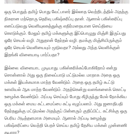
ஒரு பொதுத் தமிழ் பொது வேட்பாளர் இல்லாத வெற்றிடத்தில் அதற்கு
நிகரான மற்றொரு தெரிவு பகிஷ்கரிப்பு தான். ஆனால் பகிஸ்கரிப்பு
எனப்படுவது வெளியுலகத்துக்கு எதிர்மறையான செய்தியை
கொடுக்கும். மேலும் தமிழ் மக்களுக்கு இப்பொழுது மிஞ்சி இருப்பது
ஒரே செயல் வழி. அதுதான் தேர்தல் வழி. தமக்கு மிஞ்சியிருக்கும்
ஒரே செயல் வெளியையும் மூடுவதா? அல்லது அந்த வெளிக்குள்
இறங்கி விளையாடி பார்ப்பதா?
இல்லை. விளையாட முடியாது. பகிஸ்கரிக்கப்போகிறோம் என்று
சொன்னால் அது ஒரு நிலைப்பாடு மட்டுமல்ல. மாறாக அதை ஒரு
மக்கள் இயக்கமாக மாற்ற வேண்டும். அதை ஒரு தமிழ் கூட்டு
உளவியல் ஆக மாற்ற வேண்டும். அதற்கென்று வளங்களைக் கொட்டி
உழைக்க வேண்டும். அப்படி செய்யும் போது கீழிருந்து மேல் நோக்கிய
ஒரு மக்கள் மைய கட்டமைப்பை கட்டி எழுப்பலாம். அது ஜனாதிபதி
தேர்தலுக்கு மட்டுமல்ல அதற்குப் பின்னரும் குறிப்பிட்ட கட்சிக்கு ஒரு
பெரிய அடித்தளமாக அமையும். ஆனால் அப்படி உழைத்து
பகிஷ்கரிப்பை வெற்றி பெறச் செய்ய தமிழ் தேசிய மக்கள் முன்னணி
தயாரா?