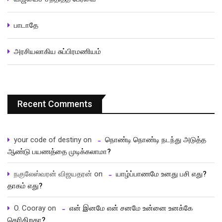
பாடாதே
அரசியலாகிய சுப்பிரமணியம்
Recent Comments
your code of destiny
on
நொண்டி நொண்டி நடந்து அடுத்த
ஆண்டு பயணத்தை முடிக்கலாமா?
நகுலேஸ்வரன் விஜயதரன்
on
யாழ்ப்பாணமே உனது பசி எது?
தாகம் எது?
O. Cooray
on
என் இனமே என் சனமே உன்னை உனக்கே
தெரிகிறதா?