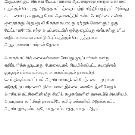
இருப்பதற்கும் சிங்கள வேட்பாளர்கள் ஆவணத்தை ஏற்றுக் கொள்ள
மறுக்கும் பொழுது அடுத்த கட்டத்தைப் பற்றி சிந்திப்பதற்கும் அல்லது
கூட்டமைப்பு கூறுவது போல ஆவணத்தில் உள்ள கோரிக்கைகளில்
குறைந்தது அறுபது விகிதத்தையாவது ஏற்றுக் கொள்ளும் ஒரு
வேட்பாளரோடு எந்த அடிப்படையில் ஒத்துழைப்பது என்பதற்கு உரிய
வழிவகைகளை கண்டு பிடிப்பதற்கும் பொருத்தமான
அனுசரணையாளர்கள் தேவை.
அதைக் கட்சித் தலைவர்களை செய்து முடிப்பார்கள் என்று
எதிர்பார்க்க முடியாது. பேரவையால் நியமிக்கப்பட்ட சுயாதீனக்
குழுவும் பல்கலைக்கழக மாணவர்களும் தலையீடு
செய்திருக்காவிட்டால் அரசியல்வாதிகள் மேற்கண்ட முடிவை
எடுத்திருப்பார்களா? நிச்சயமாக இல்லை. எனவே இனிமேலும்
அரசியல் கட்சிகளின் மீது சிவில் சமூகங்களின் தலையீடு அவசியம்.
அவாறான தார்மீகத் தலையீடே தமிழ் மக்களின் அடுத்த கட்ட
அரசியலுக்குள்ள ஒரே பாதுகாப்பு உத்தரவாதம் ஆகும்.