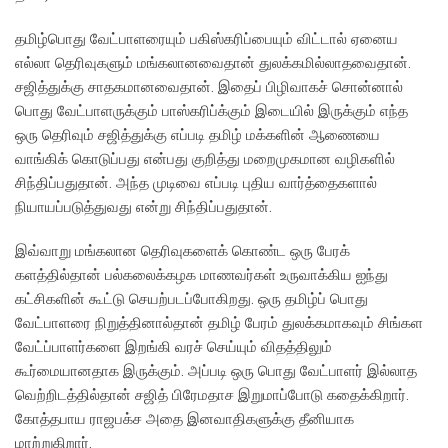
தமிழ்பொது வேட்பாளரையும் பகிஸ்கரிப்பையும் விட்டால் ஏனைய
எல்லா தெரிவுகளும் மங்கலானவைதான் துலக்கமில்லாதவைதான்.
சஜித்துக்கு சாதகமானவைதான். இதைப் பிழிவாகச் சொன்னால்
பொது வேட்பாளருக்கும் பாஸ்கரிப்க்கும் இடையில் இருக்கும் எந்த
ஒரு தெரிவும் சஜித்துக்கு எப்படி தமிழ் மக்களின் ஆணையை
வாங்கிக் கொடுப்பது என்பது குறித்து மறைமுகமான வழிகளில்
சிந்திப்பதுதான். அந்த முடிவை எப்படி புதிய வார்த்தைகளால்
நியாயப்படுத்துவது என்று சிந்திப்பதுதான்.
இவ்வாறு மங்கலான தெரிவுகளைக் கொண்ட ஒரு பேரக்
களத்தில்தான் பல்கலைக்கழக மாணவர்கள் உருவாக்கிய ஐந்து
கட்சிகளின் கூட்டு செயற்படப்போகிறது. ஒரு தமிழ்ப் பொது
வேட்பாளரை நிறுத்தினால்தான் தமிழ் பேரம் துலக்கமாகவும் சிங்கள
வேட்ப்பாளர்களை இறங்கி வரச் செய்யும் விதத்திலும்
கூர்மையானதாக இருக்கும். அப்படி ஒரு பொது வேட்பாளர் இல்லாத
வெற்றிடத்தில்தான் சஜித் பிரேமதாச இறுமாப்போடு கதைக்கிறார்.
கோத்தபாய ராஜபக்ச அதை இனவாதிகளுக்கு தீனியாக
மாற்றுகிறார்.