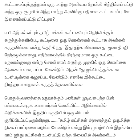
கூட்டமைப்புக்குத்தான்.ஒரு மாற்று அணியை நோக்கி சிந்திக்கப் பட்டு
வந்த ஒரு சூழலில் அந்த மாற்று அணிக்கு பதிலாக கூட்டமைப்பு மீள
இணைக்கப்பட்டு விட்டதா?
ஈ.பி.ஆர்.எல்.எப்பும் தமிழ் மக்கள் கூட்டணியும் தெரிவிக்கும்
கருத்துக்களின்படி கூட்டினை ஒரு கொள்கைக் கூட்டாக அவர்கள்
கருதவில்லை என்று தெரிகிறது. இது தற்காலிகமானது. ஜனாதிபதி
தேர்தலுக்கானது. எதிர்காலத்தில் நிரந்தரமான ஒரு கூட்டை
உருவாக்குவது என்று சொன்னால் அதற்கு முதலில் ஒரு கொள்கை
ஆவணம் வரையப்பட வேண்டும். அதன்மீது ஐக்கியத்துக்கான
உடன்படிக்கை எழுதப்பட வேண்டும். எனவே இக்கூட்டை
நிரந்தரமானதாகக் கருதத் தேவையில்லை.
பொதுஆவணத்தை உருவாக்கும் பணிகள் முடிவடைந்த பின்
பல்கலைக்கழக மாணவர்கள் வெளியிட்ட அறிக்கையில்
அறிக்கையின் இறுதிப் பகுதியில் ஒரு விடயம்
குறிப்பிடப்பட்டிருக்கிறது. ……..“தமிழ் கட்சிகள் அனைத்தும் ஒருமித்த
நிலைப்பாட்டினை எடுக்க வேண்டும் என்று இம் முயற்சியில் இறங்கிய
நாம் ஐந்து கட்சிகள் உடன்பட்டு வந்த நிலையில் அவர்களிடம்