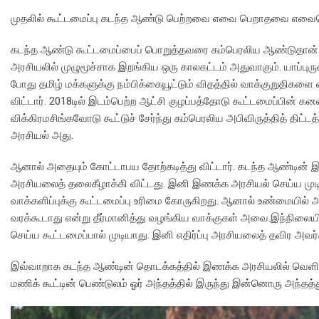
முதலில் கூட்டமைப்பு கடந்த ஆண்டு பெற்றவை எவை பெறாதவை எவையெ
கடந்த ஆண்டு கூட்டமைப்பைப் பொறுத்தவரை கம்பெரலிய ஆண்டுதான். தனத
அரசியலில் முழுமூச்சாக இறங்கிய ஒரு காலகட்டம் அதுவாகும். யாப்புருவ
போது தமிழ் மக்களுக்கு நம்பிக்கையூட்டும் விதத்தில் வாக்குறுதிகள
விட்டார். 2018டில் இடம்பெற்ற ஆட்சி குழப்பத்தோடு கூட்டமைப்பின் கன
விக்கிரமசிங்கவோடு கூட்டுச் சேர்ந்து கம்பெரலிய அபிவிருத்தித் திட்
அரசியல் அது.
ஆனால் அதையும் கோட்டாபய தோற்கடித்து விட்டார். கடந்த ஆண்டின் இற
அரசியலைத் தலைகீழாக்கி விட்டது. இனி இணக்க அரசியல் செய்ய முடியா
வாக்களிப்புக்கு கூட்டமைப்பு உரிமை கோருகிறது. ஆனால் உண்மையில் 
வரக்கூடாது என்று தீர்மானித்து வழங்கிய வாக்குகள் அவை.இந்நிலை
செய்ய கூட்டமைப்பால் முடியாது. இனி எதிர்ப்பு அரசியலைத் தவிர அவர
இவ்வாறாக கடந்த ஆண்டின் தொடக்கத்தில் இணக்க அரசியலில் வெளிப்படை
மணிக் கூட்டின் பெண்டுலம் ஓர் அந்தத்தில் இருந்து இன்னொரு அந்தத்த