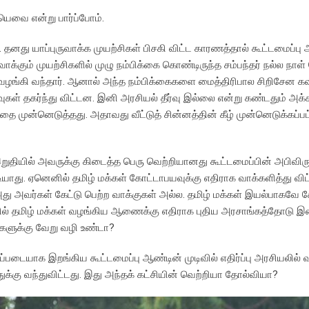
வை என்று பார்ப்போம்.
ு யாப்புருவாக்க முயற்சிகள் பிசகி விட்ட காரணத்தால் கூட்டமைப்பு அ
ாக்கும் முயற்சிகளில் முழு நம்பிக்கை கொண்டிருந்த சம்பந்தர் நல்ல நாள்
ை வழங்கி வந்தார். ஆனால் அந்த நம்பிக்கைகளை மைத்திரிபால சிறிசேன கவ
வுகள் தகர்ந்து விட்டன. இனி அரசியல் தீர்வு இல்லை என்று கண்டதும் அக்
டத்தை முன்னெடுத்தது. அதாவது வீட்டுத் சின்னத்தின் கீழ் முன்னெடுக்கப
ுதியில் அவருக்கு கிடைத்த பெரு வெற்றியானது கூட்டமைப்பின் அபிவிரு
து. ஏனெனில் தமிழ் மக்கள் கோட்டாபயவுக்கு எதிராக வாக்களித்து விட்
அது அவர்கள் கேட்டு பெற்ற வாக்குகள் அல்ல. தமிழ் மக்கள் இயல்பாகவே
யில் தமிழ் மக்கள் வழங்கிய ஆணைக்கு எதிராக புதிய அரசாங்கத்தோடு 
்களுக்கு வேறு வழி உண்டா?
யாக இறங்கிய கூட்டமைப்பு ஆண்டின் முடிவில் எதிர்ப்பு அரசியலில் வந்
ுக்கு வந்துவிட்டது. இது அந்தக் கட்சியின் வெற்றியா தோல்வியா?