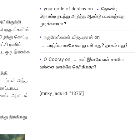
your code of destiny
on
நொண்டி
நொண்டி நடந்து அடுத்த ஆண்டு பயணத்தை
பிவிருத்தி
முடிக்கலாமா?
 பெருநாட்களின்
ிழ்த்து கொட்டி
நகுலேஸ்வரன் விஜயதரன்
on
கட்சி ரணில்
யாழ்ப்பாணமே உனது பசி எது? தாகம் எது?
்பட்ட ஒரு இணக்க
O. Cooray
on
என் இனமே என் சனமே
உன்னை உனக்கே தெரிகிறதா?
த்தி
டார்கள். அந்த
 கோட்டாபய
[mnky_ads id="1375"]
இணக்க அரசியல்
து நிற்கிறது.