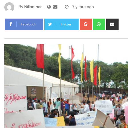
By
Nillanthan
-
7 years ago
Google+
Whatsapp
Shar
Facebook
Twitter
via
Email