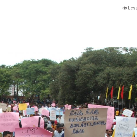
Less
e