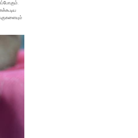
ப்போகும்.
கக்கூடிய
க்குகளையும்