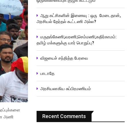
ஒருங்கிணைப்புக் குழுக் கூட்டமும்
ஆறு கட்சிகளின் இணைவு : ஒரு மேடைதான்,
அரசியல் தேர்தல் கூட்டணி அல்ல?
மருதங்கேணி;வரணி;செம்மணி;கதிர்காமம்:
தமிழ் மக்களுக்கு யார் பொறுப்பு?
விஜயைச் சந்தித்த பேரவை
பாடாதே
அரசியலாகிய சுப்பிரமணியம்
ரப்புக்களை
Recent Comments
ரான அணி