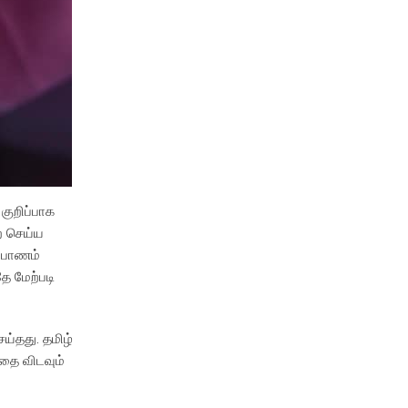
 குறிப்பாக
ை செய்ய
்பாணம்
ே மேற்படி
ய்தது. தமிழ்
தை விடவும்