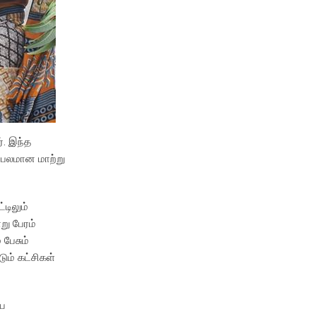
். இந்த
 பலமான மாற்று
டிலும்
று பேரம்
பேசும்
ும் கட்சிகள்
யை