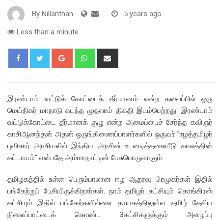
By
Nillanthan
-
5 years ago
Less than a minute
Google+
Whatsapp
Share
via
Email
இரண்டாம் வட்டுக் கோட்டைத் தீர்மானம் என்ற தலைப்பில் ஒரு
மெய்நிகர் மாநாடு கடந்த முதலாம் திகதி இடம்பெற்றது. இரண்டாம்
வட்டுக்கோட்டை தீர்மானக் குழு என்ற அமைப்பைச் சேர்ந்த கவிஞர்
காசிஆனந்தன் அதன் ஒருங்கிணைப்பாளர்களில் ஒருவர்.“ஈழத்தமிழர்
புவிசார் அரசியலில் இந்திய அரசின் உடனடித்தலையீடு காலத்தின்
கட்டாயம்” என்பதே அம்மாநாட்டின் பேசுபொருளாகும்.
தமிழகத்தில் உள்ள பெரும்பாலான ஈழ ஆதரவு பிரமுகர்கள் இதில்
பங்கேற்றுப் பேசியிருக்கிறார்கள். நாம் தமிழர் கட்சியும் கொங்கிரஸ்
கட்சியும் இதில் பங்கேற்கவில்லை. தாயகத்திலுள்ள தமிழ் தேசிய
நிலைப்பாட்டைக் கொண்ட 3கட்சிகளுக்கும் அழைப்பு