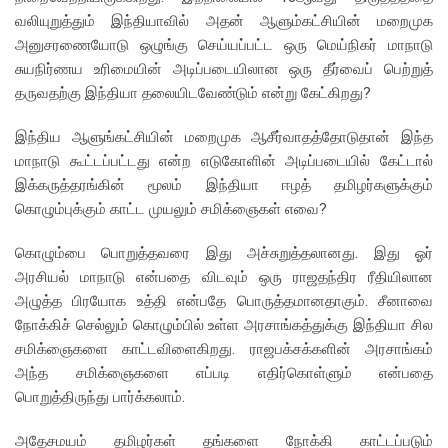
வலியுறுத்தும் இந்தியாவில் அதன் ஆளும்கட்சியின் மறைமுக
அனுசரணையோடு ஒழுங்கு செய்யப்பட்ட ஒரு மெய்நிகர் மாநாடு
சுயநிர்ணய உரிமையின் அடிப்படையிலான ஒரு தீர்வைப் பெற்றுத்
தருவதற்கு இந்தியா தலையிடவேண்டும் என்று கேட்கிறது?
இந்திய ஆளுங்கட்சியின் மறைமுக ஆசீர்வாதத்தோடுதான் இந்த
மாநாடு கூட்டப்பட்டது என்ற எடுகோளின் அடிப்படையில் கேட்டால்
இக்கருத்தரங்கின் மூலம் இந்தியா ஈழத் தமிழர்களுக்கும்
கொழும்புக்கும் காட்ட முயலும் சமிக்ஞைகள் எவை?
கொழும்பை பொறுத்தவரை இது அச்சுறுத்தலானது. இது ஓர்
அரசியல் மாநாடு என்பதை விடவும் ஒரு ராஜதந்திர ரீதியிலான
அழுத்த பிரயோக உத்தி என்பதே பொருத்தமானதாகும். சீனாவை
நோக்கிச் செல்லும் கொழும்பில் உள்ள அரசாங்கத்துக்கு இந்தியா சில
சமிக்ஞைகளை காட்டவிளைகிறது. ராஜபக்சக்களின் அரசாங்கம்
அந்த சமிக்ஞைகளை எப்படி எதிர்கொள்ளும் என்பதை
பொறுத்திருந்து பார்க்கலாம்.
அதேசமயம் தமிழர்கள் தங்களை நோக்கி காட்டப்படும்