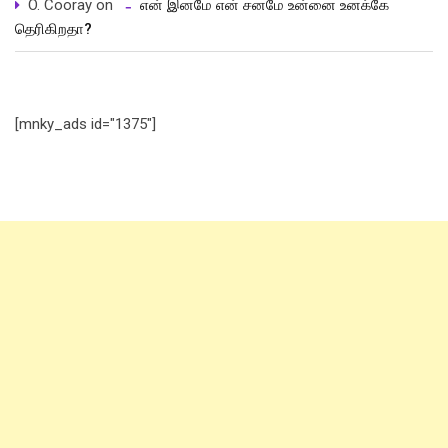
O. Cooray
on
என் இனமே என் சனமே உன்னை உனக்கே
தெரிகிறதா?
[mnky_ads id="1375"]