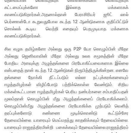
தேவையான வெளியுறவுக் கொள்கைகளோ வெளியுறவுக்
கட்டமைப்புக்களோ இல்லாத மக்களாகக்
காணப்படுகிறார்கள்.அதனால்தான் பேராசிரியர் ஜூட் லால்
பெர்ணான்டோ கூறுவதுபோல கடந்த 12 ஆண்டுகளாக குறிப்பிட்டுச்
சொல்லக் கூடிய வெற்றி எதையும் பெறமுடியாத மக்களாக
காணப்படுகிறார்கள்.
சில எழுக தமிழ்களோ அல்லது ஒரு P2P யோ கொழும்பின் மீதோ
அல்லது ஜெனிவாவின் மீதோ அல்லது உலக சமூகத்தின் மீதோ
போதிய அளவுக்கு அழுத்தங்களை பிரயோகிப்பவைகளாக இல்லை
என்பதைத் தான் கடந்த 12 ஆண்டுகள் நிரூபித்திருக்கின்றன. எனவே
தங்களை நோக்கி நீட்டப்படும் எல்லா நட்புக்கரங்களையும்
ஈழத்தமிழர்கள் விழிப்போடு பற்றிக்கொள்ள வேண்டும். சிறிய
மக்கள்கூட்டமான ஈழத்தமிழர்கள் பெரிய நண்பர்களை சம்பாதிப்பதன்
மூலம்தான் கொழும்பின் மீது அழுத்தங்களைப் பிரயோகிக்கலாம்.
கொழும்பின்மீது அழுத்தங்களை பிரயோகிக்க முற்படும் வெளித்
தரப்புக்களோடு கண்ணை மூடிக்கொண்டு கூட்டுச்சேர
தேவையில்லை. யாரையும் மெய்மறந்து காதலிக்கவும் தேவையில்லை.
யாரையும் ராஜதந்திரமின்றி பகைக்கவும் தேவையில்லை.ராஜதந்திரம்