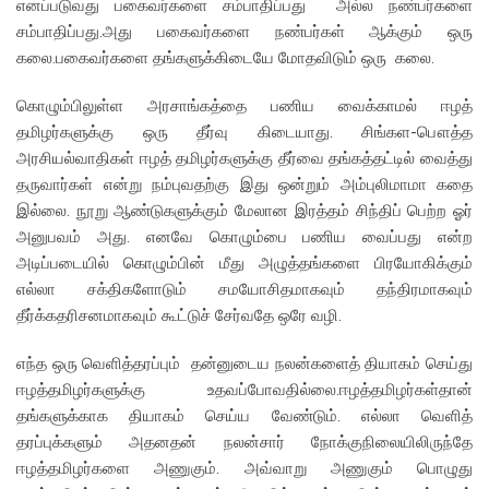
எனப்படுவது பகைவர்களை சம்பாதிப்பது அல்ல நண்பர்களை
சம்பாதிப்பது.அது பகைவர்களை நண்பர்கள் ஆக்கும் ஒரு
கலை.பகைவர்களை தங்களுக்கிடையே மோதவிடும் ஒரு கலை.
கொழும்பிலுள்ள அரசாங்கத்தை பணிய வைக்காமல் ஈழத்
தமிழர்களுக்கு ஒரு தீர்வு கிடையாது. சிங்கள-பௌத்த
அரசியல்வாதிகள் ஈழத் தமிழர்களுக்கு தீர்வை தங்கத்தட்டில் வைத்து
தருவார்கள் என்று நம்புவதற்கு இது ஒன்றும் அம்புலிமாமா கதை
இல்லை. நூறு ஆண்டுகளுக்கும் மேலான இரத்தம் சிந்திப் பெற்ற ஓர்
அனுபவம் அது. எனவே கொழும்பை பணிய வைப்பது என்ற
அடிப்படையில் கொழும்பின் மீது அழுத்தங்களை பிரயோகிக்கும்
எல்லா சக்திகளோடும் சமயோசிதமாகவும் தந்திரமாகவும்
தீர்க்கதரிசனமாகவும் கூட்டுச் சேர்வதே ஒரே வழி.
எந்த ஒரு வெளித்தரப்பும் தன்னுடைய நலன்களைத் தியாகம் செய்து
ஈழத்தமிழர்களுக்கு உதவப்போவதில்லை.ஈழத்தமிழர்கள்தான்
தங்களுக்காக தியாகம் செய்ய வேண்டும். எல்லா வெளித்
தரப்புக்களும் அதனதன் நலன்சார் நோக்குநிலையிலிருந்தே
ஈழத்தமிழர்களை அணுகும். அவ்வாறு அணுகும் பொழுது