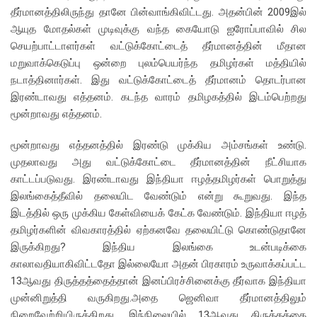
தீர்மானத்திலிருந்து தானே பின்வாங்கிவிட்டது. அதன்பின் 2009இல்
ஆயுத மோதல்கள் முடிவுக்கு வந்த கையோடு ஐரோப்பாவில் சில
செயற்பாட்டாளர்கள் வட்டுக்கோட்டைத் தீர்மானத்தின் மீதான
மறுவாக்கெடுப்பு ஒன்றை புலம்பெயர்ந்த தமிழர்கள் மத்தியில்
நடாத்தினார்கள். இது வட்டுக்கோட்டைத் தீர்மானம் தொடர்பான
இரண்டாவது எத்தனம். கடந்த வாரம் தமிழகத்தில் இடம்பெற்றது
மூன்றாவது எத்தனம்.
மூன்றாவது எத்தனத்தில் இரண்டு முக்கிய அம்சங்கள் உண்டு.
முதலாவது அது வட்டுக்கோட்டை தீர்மானத்தின் நீட்சியாக
காட்டப்படுவது. இரண்டாவது இந்தியா ஈழத்தமிழர்கள் பொறுத்து
இலங்கைத்தீவில் தலையிட வேண்டும் என்று கூறுவது. இந்த
இடத்தில் ஒரு முக்கிய கேள்வியைக் கேட்க வேண்டும். இந்தியா ஈழத்
தமிழர்களின் விவகாரத்தில் ஏற்கனவே தலையிட்டு கொண்டுதானே
இருக்கிறது? இந்திய இலங்கை உடன்படிக்கை
காலாவதியாகிவிட்டதோ இல்லையோ அதன் பிரகாரம் உருவாக்கப்பட்ட
13ஆவது திருத்தத்தைத்தான் இனப்பிரச்சினைக்கு தீர்வாக இந்தியா
முன்னிறுத்தி வருகிறது.அதை ஜெனிவா தீர்மானத்திலும்
நிறைவேற்றியிருக்கிறது. இந்நிலையில் 13ஆவது திருத்தத்தை