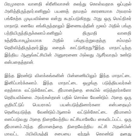
பிரமுகராக வானதி ஸ்ரீனிவாசன் கலந்து கொள்வதாக ஒப்புதல்
அளித்திருந்தார்.எனினும் பயணத் தாமதம் காரணமாக அவரால்
பங்கேற்க முடியவில்லை என்று கூறப்படுகிறது. அது ஒரு மெய்நிகர்
மாநாடு. எனவே எங்கிருந்தாலும் இணையத்தின் மூலம் அதில் பங்கு
பற்றியிருந்திருக்கலாம்.எனினும் திருமதி வானதி
உத்தியோகபூர்வமாக அதில் பங்குபற்றுவதற்கு சம்மதம்
தெரிவித்திருந்தார்.இது எதைக் காட்டுகிறது?இந்த மாநாட்டிற்கு
இந்திய ஆளுங்கட்சியின் அனுசரணை அல்லது ஆசீர்வாதம் உண்டு
என்பதைத்தான்.
இந்த இரண்டு விளக்கங்களின் பின்னணியிலும் இந்த மாநாட்டை
இனிப்பார்க்கலாம். இந்த மாநாட்டை ஒழுங்கு படுத்தியவர்கள்
எதற்காக வட்டுக்கோட்டை தீர்மானத்தை கையில் எடுத்தார்களோ
தெரியவில்லை. அவர்கள்தான் பதில் சொல்ல வேண்டும். அதை ஒரு
குறியீட்டுப் பெயராகப் பயன்படுத்தினார்களா என்பதையும்
தெளிவுபடுத்த வேண்டும்.ஆனால் வட்டுக்கோட்டை தீர்மானம்
எனப்படுவது அதை நிறைவேற்றிய கட்சியாலேயே கைவிடப்பட்ட ஒரு
தீர்மானம்.அந்த தீர்மானத்தை நிறைவேற்றிய கட்சி அதன்பின்
மாவட்ட அபிவிருத்தி சபையை ஏற்றுக் கொண்டு தனது