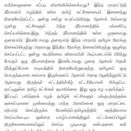
சமிக்ஞைகளை எப்படி விளங்கிக்கொள்வது? இந்த மாநாட்டுத்
தீர்மானம் ஈழத்தில் உள்ள தமிழ் கட்சிகளையும் இணைத்து
நிறைவேற்றப்பட்ட ஒன்று என்று கூறப்படுகிறது. ஆனால் அவ்வாறு
மூன்று கட்சிகளும் அந்த தீர்மானத்தில் பங்களிப்பு
செய்யவில்லை.இது அந்தத் தீர்மானத்தில் உள்ள முதலாவது
குறைபாடு. இரண்டாவது குறைபாடு இந்த மாநாடு தமிழக நோக்கு
நிலையிலிருந்து அதாவது இந்திய நோக்கு நிலையிலிருந்து ஒழுங்கு
செய்யப்பட்ட ஒன்று. சுயநிர்ணய உரிமையின் அடிப்படையில் பிரிந்து
போகும் ஒரு தீர்மானத்தை இரண்டாவது முறை ஆனால் அதன்
நீர்த்துப்போன வடிவத்தில் நிறைவேற்றுவதற்கு தமிழகம் ஒரு
பொருத்தமான களமாக இருக்கலாம். ஆனால் அதை ஆதரித்துவிட்டு
ஆறாவது திருத்தச் சட்டத்தின்கீழ் சட்டரீதியாகச் சிக்குப்பட
நாட்டிலுள்ள தமிழ் கட்சிகள் தயாரில்லை. இது ஒரு ஈழ யதார்த்தம்.
இப்படிப் பார்த்தால் ஈழத் தமிழ்க் கட்சிகளும் பங்குபற்றத்தக்க
தலைப்புகளை முன்வைத்து பரந்த அளவிலான ஒரு மாநாட்டை
ஏற்பாடு செய்திருக்க வேண்டும்.தமிழகத்தில் சுதந்திரமாக
செய்யக்கூடிய ஒன்றை யாழ்ப்பாணத்திலும் மட்டக்களப்பிலும்
திருகோணமலையிலும் செய்ய முடியாது என்பதனை ஏன்