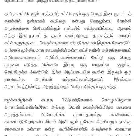
ஏற்பாட்டாளர்கள் புரிந்து கொள்ளத் தவறினார்கள் ?
தமிழக கட்சிகளும் ஈழத்தமிழ் கட்சிகளும் ஒரு பொது இடையூடாட்டத்
தளத்தில் ஒன்றாகக் கூடுவது என்பது கொழும்பை நோக்கி
அழுத்தத்தை பிரயோகிக்கும் என்பதில் சந்தேகமில்லை. ஆனால்
அந்த இடையூடாட்டத் தளம் எனப்படுவது தாயகத்தில் வாழும்
கட்சிகளுக்கு சட்ட நெருக்கடிகளை ஏற்படுத்தாமல் இருக்க வேண்டும்.
அதோடு முக்கியமாக தாயகத்தில் உள்ள கட்சிகளின் அச்சங்களையும்
அபிலாசைகளையும் அபிப்பிராயங்களையும் கேட்டு ஒரு பொது
முடிவை எடுத்த பின்னரே இப்படி ஒரு மாநாட்டை ஒழுங்கு
செய்திருக்க வேண்டும். இந்த அடிப்படையில் கூறின் இதுவும் ஒரு
நாடுகடந்த அரசியல் எத்தனம்தான்.ஆனால் இலங்கை
அரசாங்கத்தின்மீது அழுத்தத்தைப் பிரயோகிக்கும் ஒரு உத்தி.
ஈழத்தமிழர்கள் கடந்த 12ஆண்டுகளாக கொழும்பிலுள்ள
அரசாங்கங்களின்மீதோ அல்லது வெளி உலகத்தின்மீதோ பலமான
அழுத்தங்களை பிரயோகிக்க முடியாதபடிக்கு பலவீனமாக
காணப்படுகிறார்கள்.புவிசார் அரசியலும் பூகோள அரசியலும் நமக்கு
சாதகமாக உள்ளன என்று கூறிக்கொண்டு அவற்றைக் கையாள