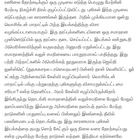
ரணிலை தோற்கடிக்கும் ஒரு முடிவை எடுத்த பொழுது மேற்கின்
மேற்படி நிகழ்ச்சி நிரல் குழப்பப்பட்டுவிட்டது. புலிகள் இந்த முடிவை
எடுப்பதற்கு பல காரணங்கள் இருந்தன. அதில் முக்கியமான ஒன்று
வொசிங்டன் மாநாட்டில் அந்த இயக்கத்திற்கு விசா
வழங்கப்படாமையாகும். இரு தரப்புக்களிடையிலான ஒரு சமாதான
முன்னெடுப்பில் ஒரு தரப்பை தடை செய்யப்பட்ட இயக்கம் என்றுகூறி
அமெரிக்காவிற்குள் வருவதற்கு அனுமதி மறுக்கப்பட்டது. இது
சமாதானத்தின் வலுச் சமநிலையை பாரதூரமாகப் பாதித்தது. இது
பற்றி அந்நாட்களில் அமெரிக்கத் தூதுவராக இருந்த ஜெவ்றி
லுன்ஸ்ரெட் (துநககசநல டரளெவநயன) பின்னர் தான் வெளியிட்ட ஓர்
உட்சுற்று அறிக்கையில் கேள்வி எழுப்பியுள்ளார். வொசிங்டன்
மாநாட்டில் பங்கு பற்றுவதற்கு புலிகளுக்கு விசாமறுக்கப்பட்டமை
சரியா? என்ற தொனிப்பட அவர் கேள்வி எழுப்பியிருக்கிறார்.
இங்கிருந்து தொடங்கி சமாதானத்தின் வலுச்சமநிலை மேலும் மேலும்
தளம்பலாயிற்று. இவ்வாறு அச்சமநிலை தளம்பத் தளம்ப மேற்கு
நாடுகளின் பாதுகாப்பு வலைப் பின்னலும் இலங்கைத் தீவில்
பலவீனமடையத் தொடங்கியது. இது காரணமாக புலிகள்
இயக்கத்தை தமது சொற் கேட்கும் ஒரு நிலை வரை தோற்கடிப்பது
என்ற முடிவிற்கு மேற்கு நாடுகள் வந்தன. இந்தியா ஏற்கெனவே