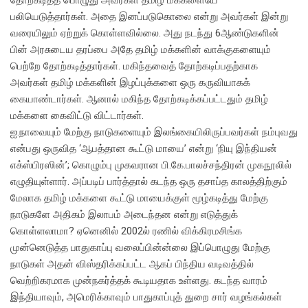
தோற்கடித்த பொழுது அவர்கள் தமிழ் மக்களையே
பலியெடுத்தார்கள். அதை இனப்படுகொலை என்று அவர்கள் இன்று
வரையிலும் ஏற்றுக் கொள்ளவில்லை. அது நடந்து 6ஆண்டுகளின்
பின் அரசுடைய தரப்பை அதே தமிழ் மக்களின் வாக்குகளையும்
பெற்றே தோற்கடித்தார்கள். மகிந்தவைத் தோற்கடிப்பதற்காக
அவர்கள் தமிழ் மக்களின் இழப்புக்களை ஒரு கருவியாகக்
கையாண்டார்கள். ஆனால் மகிந்த தோற்கடிக்கப்பட்டதும் தமிழ்
மக்களை கைவிட்டு விட்டார்கள்.
ஐ.நாவையும் மேற்கு நாடுகளையும் இலங்கையிலிருப்பவர்கள் நம்புவது
என்பது ஒருவித ‘ஆபத்தான கூட்டு மாயை’ என்று ‘நியு இந்தியன்
எக்ஸ்பிரஸின்’; கொழும்பு முகவரான பி.கே.பாலச்சந்திரன் முகநூலில்
எழுதியுள்ளார். அப்படிப் பார்த்தால் கடந்த ஒரு தசாப்த காலத்திற்கும்
மேலாக தமிழ் மக்களை கூட்டு மாயைக்குள் மூழ்கடித்து மேற்கு
நாடுகளே அதிகம் இலாபம் அடைந்தன என்று எடுத்துக்
கொள்ளலாமா? ஏனெனில் 2002ல் ரணில் விக்கிரமசிங்க
முன்னெடுத்த பாதுகாப்பு வலைப்பின்ன்லை இப்பொழுது மேற்கு
நாடுகள் அதன் விஸ்தரிக்கப்பட்ட ஆகப் பிந்திய வடிவத்தில்
வெற்றிகரமாக முன்நகர்த்தக் கூடியதாக உள்ளது. கடந்த வாரம்
இந்தியாவும், அமெரிக்காவும் பாதுகாப்புத் துறை சார் வழங்கல்கள்