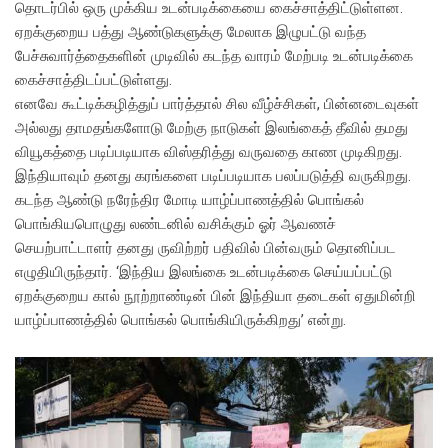
தொடர்பில் ஒரு முக்கிய உடன்படிக்கையை கைச்சாத்திட்டுள்ளன.
ஏறக்குறைய பத்து ஆண்டுகளுக்கு மேலாக இழுபட்டு வந்த
பேச்சுவார்த்தைகளின் முடிவில் கடந்த வாரம் மேற்படி உடன்படிக்கை
கைச்சாத்திடப்பட்டுள்ளது.
எனவே கூட்டிக்கழித்துப் பார்த்தால் சில வீழ்ச்சிகள், பின்னடைவுகள்
அல்லது தாமதங்களோடு மேற்கு நாடுகள் இலங்கைத் தீவில் தமது
வியூகத்தை படிப்படியாக விஸ்தரித்து வருவதை காண முடிகிறது.
இந்தியாவும் தனது கரங்களை படிப்படியாக பலப்படுத்தி வருகிறது.
கடந்த ஆண்டு நரேந்திர மோடி யாழ்ப்பாணத்தில் பொங்கல்
பொங்கியபொழுது லண்டனில் வசிக்கும் ஓர் ஆவணச்
செயற்பாட்டாளர் தனது ருவிற்றர் பதிவில் பின்வரும் தொனிப்பட
எழுதியிருந்தார். ‘இந்திய இலங்கை உடன்படிக்கை செய்யப்பட்டு
ஏறக்குறைய கால் நூற்றாண்டின் பின் இந்தியா தடைகள் ஏதுமின்றி
யாழ்ப்பாணத்தில் பொங்கல் பொங்கியிருக்கிறது’ என்று.