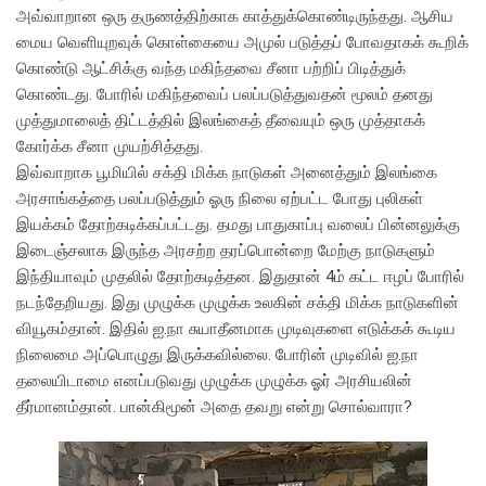
அவ்வாறான ஒரு தருணத்திற்காக காத்துக்கொண்டிருந்தது. ஆசிய
மைய வெளியுறவுக் கொள்கையை அமுல் படுத்தப் போவதாகக் கூறிக்
கொண்டு ஆட்சிக்கு வந்த மகிந்தவை சீனா பற்றிப் பிடித்துக்
கொண்டது. போரில் மகிந்தவைப் பலப்படுத்துவதன் மூலம் தனது
முத்துமாலைத் திட்டத்தில் இலங்கைத் தீவையும் ஒரு முத்தாகக்
கோர்க்க சீனா முயற்சித்தது.
இவ்வாறாக பூமியில் சக்தி மிக்க நாடுகள் அனைத்தும் இலங்கை
அரசாங்கத்தை பலப்படுத்தும் ஓரு நிலை ஏற்பட்ட போது புலிகள்
இயக்கம் தோற்கடிக்கப்பட்டது. தமது பாதுகாப்பு வலைப் பின்னலுக்கு
இடைஞ்சலாக இருந்த அரசற்ற தரப்பொன்றை மேற்கு நாடுகளும்
இந்தியாவும் முதலில் தோற்கடித்தன. இதுதான் 4ம் கட்ட ஈழப் போரில்
நடந்தேறியது. இது முழுக்க முழுக்க உலகின் சக்தி மிக்க நாடுகளின்
வியூகம்தான். இதில் ஐ.நா சுயாதீனமாக முடிவுகளை எடுக்கக் கூடிய
நிலைமை அப்பொழுது இருக்கவில்லை. போரின் முடிவில் ஐ.நா
தலையிடாமை எனப்படுவது முழுக்க முழுக்க ஓர் அரசியலின்
தீர்மானம்தான். பான்கிமூன் அதை தவறு என்று சொல்வாரா?