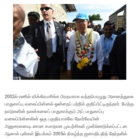
2002ல் ரணில் விக்கிரமசிங்க பிரதமராக வந்தபொழுது அனைத்துலக
பாதுகாப்பு வலைப்பின்னல் ஒன்றைப் பற்றிக் குறிப்பிட்டிருந்தார். மேற்கு
நாடுகளின் நலன்களைப் பாதுகாக்கும் அப் பாதுகாப்பு
வலைப்பின்னலின் ஒரு பகுதியாகவே நோர்வேயின்
அனுசரனையுடனான சமாதான முயற்சிகள் முன்னெடுக்கப்பட்டன.
ஆனால் புலிகள் இயக்கம் 2005ல் நிகழ்ந்த ஜனாதிபதித் தேர்தலில்