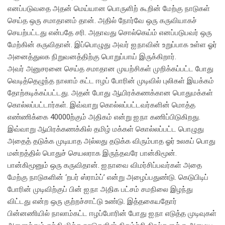
எனப்படுவதை அதன் மெய்யான பொருளிற் கூறின் மேற்கு நாடுகள்
செய்த ஒரு சமாதானம் தான். அதில் நோர்வே ஒரு கருவியாகச்
செயற்பட்டது என்பதே சரி. அதாவது சொல்கெய்ம் எனப்படுபவர் ஒரு
மேற்கின் கருவிதான். இப்பொழுது அவர் ஐ.நாவின் உறுப்பாக உள்ள ஓர்
அனைத்துலக நிறுவனத்திற்கு பொறுப்பாய் இருக்கிறார்.
அவர் அனுசரனை செய்த சமாதான முயற்சிகள் முறிக்கப்பட்ட போது
வெடித்தெழுந்த நாலாம் கட்ட ஈழப் போரின் முடிவில் புலிகள் இயக்கம்
தோற்கடிக்கப்பட்டது. அதன் போது ஆயிரக்கணக்கான பொதுமக்கள்
கொல்லப்பட்டார்கள். இவ்வாறு கொல்லப்பட்டவர்களின் மொத்த
எண்ணிக்கை 40000ற்கும் அதிகம் என்று ஐ.நா கணிப்பிடுகிறது.
இவ்வாறு ஆயிரக்கணக்கில் தமிழ் மக்கள் கொல்லப்பட்ட பொழுது
அதைத் தடுக்க முடியாத அல்லது தடுக்க விரும்பாத ஓர் உலகப் பொது
மன்றத்தில் பொதுச் செயலராக இருந்தவரே பான்கிமூன்.
பான்கிமூனும் ஒரு கருவிதான். ஐ.நாவை விமர்சிப்பவர்கள் அதை
மேற்கு நாடுகளின் ‘றபர் ஸ்ராம்ப்’ என்று அழைப்பதுண்டு. கெடுபிடிப்
போரின் முடிவிற்குப் பின் ஐ.நா அதிக பட்சம் சமநிலை இழந்து
விட்டது என்ற ஒரு குற்றச்சாட்டு உண்டு. இத்தகையதோர்
பின்னணியில் நாலாம்கட்ட ஈழப்போரின் போது ஐ.நா எடுத்த முடிவுகள்