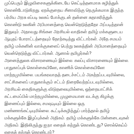
முப்பெரும் இழுவிசைகளுக்கிடையே கெட்டித்தனமாக சுழித்துக்
கொண்டோடுகிறது. ஏறக்குறைய சீனாவிற்கு நெருக்கமாக இருந்த
பர்மிய அரசு எப்படி உலகப் போக்குடன் தன்னை சுதாகரித்துக்
கொண்டு உலகின் அபிமானத்தை வென்றெடுத்ததோ அப்படித்தான்
இதுவும். அதாவது சிங்கள அரசியல் வாதிகள் தமிழ் மக்களுடைய
ஆயுதப் போராட்டத்தையும் தோற்கடித்து விட்டார்கள். அதே சமயம்
தமிழ் மக்களின் வாக்குகளைப் பெற்று உலகத்தின் அபிமானத்தையும்
வென்றெடுத்து விட்டார்கள். ஆனால் தமிழர்கள்?
அனைத்துலக விசாரணையும் இல்லை. கலப்பு விசாரணையும் இல்லை.
பாதுகாப்புக் கொள்கையிலோ, காணிக் கொள்கையிலோ
மாற்றமுமில்லை. பயங்கரவாதத் தடைச்சட்டம் அகற்றப்படவுமில்லை,
சாட்சிகளைப் பாதுகாக்கும் சட்டம் நிறைவேற்றப்படவுமில்லை,
அரசியல் கைதிகளுக்கு விடுதலையுமில்லை, ஒற்றையாட்சிக்
கட்டமைப்பில் மாற்றமுமில்லை, முழுமையான வடக்கு கிழக்கு
இணைப்பும் இல்லை, சமஷ;டியும் இல்லை ஒரு
மண்ணாங்கட்டியுமில்லை. கூட்டிக்கழித்துப் பார்த்தால் தமிழ்
மக்களுக்கே இழப்புக்கள் அதிகம். தமிழ் மக்களுக்கே பின்னடைவுகள்
அதிகம். இதிலிருந்து ஐ.நா எதைக் கற்றுக் கொண்டது? சொல்கெய்ம்
எதைக் கற்றுக் கொண்டார்?