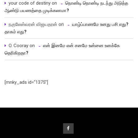
your code of destiny
on
நொண்டி நொண்டி நடந்து அடுத்த
ஆண்டு பயணத்தை முடிக்கலாமா?
நகுலேஸ்வரன் விஜயதரன்
on
யாழ்ப்பாணமே உனது பசி எது?
தாகம் எது?
O. Cooray
on
என் இனமே என் சனமே உன்னை உனக்கே
தெரிகிறதா?
[mnky_ads id="1375"]