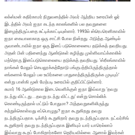
லக்ஸ்மன் கதிர்காமர் நிறுவனத்தில் அவர் ஆற்றிய உரையின் ஓர்
இடத்தில் அவர் ஐ.நா கடந்த காலங்களில் பல தவறுகளை
இழைத்திருப்பதை சுட்டிக்காட்டியுள்ளார். 1993ல் ஸ்ரெபரெனிகாவில்
ஐ.நா கையாலாகாத ஒரு சாட்சி போல நின்றது. அடுத்த ஆண்டில்
ருவாண்டாவில் ஐ.நா ஒரு இனப் படுகொலையை தடுக்கத் தவறியது.
அதன் பின் பதினைந்து ஆண்டுகள் கழித்து முள்ளிவாய்க்காலில்
மற்றொரு இனப்படுகொலையை தடுக்கத் தவறியது. ‘ஸ்ரீலங்காவில்
நாங்கள் மேலும் செயலூக்கத்தோடு பங்குபற்றியிருந்திருந்தால்
எங்களால் மேலும் பல உயிர்களை பாதுகாத்திருந்திருக்க முடியும்’
என்று பான்கி மூன் மேற்படி உரையில் குறிப்பிட்டுள்ளார்.
சுமார் 16 ஆண்டுகால இடைவெளிக்குள் ஐ.நா இவ்வாறு ‘தவறு
நடந்து விட்டது…..தவறு நடந்து விட்டது’ என்று சொல்லிக்
கொண்டிருந்தால் மட்டும் போதுமா? அத்தவறுகளிலிருந்து
கற்றுக்கொள்வது எப்பொழுது? ஐ.நா கூறுகிறது தவறு
நடந்திருப்பதாக. டிக்சிற் கூறுகிறார் தவறு நடந்திருப்பதாக. நட்வர்சிங்
கூறுகிறார் தவறு நடந்திருப்பதாக இனியும் யார் யாரெல்லாம்
இவ்வாறு கூறப் போகிறார்களோ தெரியவில்லை. ஆனால் இவர்கள்