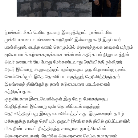
‘நாங்கள்; மிகப் பெரிய தவறை இழைத்தோம். நாங்கள் மிக
முக்கியமான பாடங்களைக் கற்றோம்’ இவ்வாறு கூறி இருப்பவர்
பான்கிமூன். கடந்த வாரம் கொழும்பில் அனைத்துலக உறவுகள் மற்றும்
மூலோபாயக் கற்கைகளுக்கான லக்ஸ்மன் கதிர்காமர் நிறுவனத்தில்
அவர் உரையாற்றிய போது மேற்கண்டவாறு தெரிவித்திருக்கிறார்.
அவர் இவ்வாறு கூறுவதற்கும் ஏறக்குறைய ஒரு கிழமைக்கு முன்பு
சொல்கெய்மும் இதே தொனிப்பட கருத்துத் தெரிவித்திருந்தார்.
இலங்கைத் தீவிலிருந்து தான் கடுமையான பாடங்களைக்
கற்றிருப்பதாக.
குறுகியகால இடைவெளிக்குள் இரு வேறு மேற்கத்தைய
பிரதிநிதிகள் இவ்வாறு ஒரே தொனிப்படக் கருத்துத்
தெரிவித்திருப்பது இங்கு கவனிக்கத்தக்கது. இருவரையும் தமிழ்
மக்களுக்கு நன்கு தெரியும். ஒருவர் இலங்கைத் தீவில் ஒப்பீட்டளவில்
மிக நீண்ட காலம் நீடித்திருந்த சமாதான முயற்சிகளின்
அனுசரணையாளர். நோர்வே அனுசரணை செய்த சமாதானம்