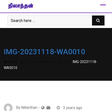
Skip
to
content
IMG-20231118-WA0010
-
-
Home
குஷ்பு முற்ற வெளிக்கு வர மாட்டார் ?
IMG-20231118-
WA0010
By
Nillanthan
-
3 years ago