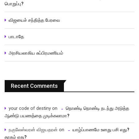
பொறுப்பு?
விஜயைச் சந்தித்த பேரவை
பாடாதே
அரசியலாகிய சுப்பிரமணியம்
Recent Comments
your code of destiny
on
நொண்டி நொண்டி நடந்து அடுத்த
ஆண்டு பயணத்தை முடிக்கலாமா?
நகுலேஸ்வரன் விஜயதரன்
on
யாழ்ப்பாணமே உனது பசி எது?
தாகம் எது?