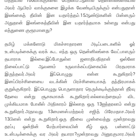
மத்தியில் 100வாக்குகளை பெறலாம்.ஆனால் தென்னிலங்கையில்
அவர் ஆயிரம் வாக்குகளை இழக்க வேண்டியிருக்கும் என்பதுதான்
இலங்கைத் தீவின் இன யதார்த்தம்.15ஆண்டுகளின் பின்னரும்
அதுதான் இலங்கைத்தீவின் இன யதார்த்தமாக உள்ளது என்பது
எத்துணை குரூரமானது?
தமிழ் மக்களோடு மிகச்சாதாரண அடிப்படைகளில் ஓர்
உடன்படிக்கைக்கு வரக் கூட எந்த ஒரு தென்னிலங்கை வேட்பாளரும்
தயாராக இல்லை.இப்போதுள்ள ஜனாதிபதிதான் ஒஸ்லோ
நிலைப்பாட்டு ஆவணம் உருவாக்கப்படுகையில் பிரதமராக
இருந்தவர்.அவர் இப்பொழுது என்ன கூறுகிறார்?
இனப்பிரச்சினையை வடக்கின் பிரச்சினையாகத் தந்திரமாகக்
குறுக்குகிறார். இப்பொழுது பொருளாதார நெருக்கடிக்குத்தான் தீர்வு
தேவை என்று சூசகமாகக் கூறுகிறார்.எல்லாவற்றையும் விட
முக்கியமாக போலீஸ் அதிகாரம் இல்லாத ஒரு 13ஐத்தரலாம் என்று
கூறுகிறார்.அதாவது 13மைனஸ்.மற்றவர் சஜித் பிரேமதாச.அவர்
13பிளஸ் என்று கூறுகிறார்.ஒரு தீர்வை முன்வைத்து மூன்றாவது
தரப்பு ஒன்றின் மேற்பார்வையின் கீழ் ஒரு பன்னாட்டு
உடன்படிக்கைக்கு வர அவர் தயாரா?மூன்றாவது அனுரகுமார.அவர்