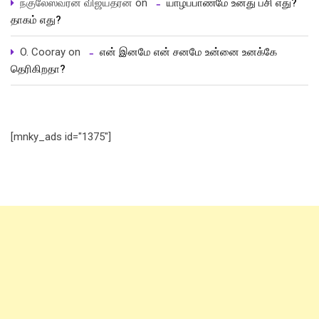
நகுலேஸ்வரன் விஜயதரன்
on
யாழ்ப்பாணமே உனது பசி எது?
தாகம் எது?
O. Cooray
on
என் இனமே என் சனமே உன்னை உனக்கே
தெரிகிறதா?
[mnky_ads id="1375"]