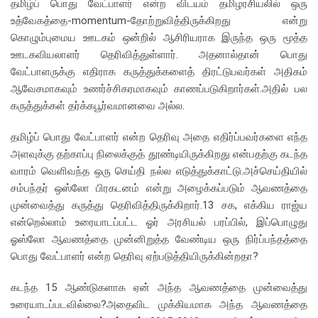
தமிழ்ப் பொது வேட்பாளர் என்ற விடயம் தமிழரசியலில் ஒரு
உத்வேகத்தை-momentum-தோற்றுவித்திருக்கிறது என்று
கொழும்புமைய ஊடகம் ஒன்றில் ஆசிரியராக இருந்த ஒரு மூத்த
ஊடகவியலாளர் தெரிவித்துள்ளார். அதனால்தான் பொது
வேட்பாளருக்கு எதிராக கருத்துக்களைத் திரட்டுபவர்கள் அதிகம்
ஆவேசமாகவும் உணர்ச்சிகரமாகவும் காணப்படுகிறார்கள்.அதில் பல
கருத்துக்கள் தர்க்கபூர்வமானவை அல்ல.
தமிழ்ப் பொது வேட்பாளர் என்ற தெரிவு அதை எதிர்ப்பவர்களை எந்த
அளவுக்கு தற்காப்பு நிலைக்குத் தூண்டியிருக்கிறது என்பதற்கு கடந்த
வாரம் வெளிவந்த ஒரு செய்தி நல்ல எடுத்துக்காட்டு.அச்செய்தியில்
சம்பந்தர் ஒஸ்லோ பிரகடனம் என்று அழைக்கப்படும் ஆவணத்தை
முன்வைத்து கருத்து தெரிவித்திருக்கிறார்.13 சக, எக்கிய ராஜ்ய
என்றெல்லாம் உரையாடப்பட்ட ஓர் அரசியல் பரப்பில், இப்பொழுது
ஓஸ்லோ ஆவணத்தை முன்னிறுத்த வேண்டிய ஒரு நிர்ப்பந்தத்தை
பொது வேட்பாளர் என்ற தெரிவு ஏற்படுத்தியிருக்கின்றதா?
கடந்த 15 ஆண்டுகளாக ஏன் அந்த ஆவணத்தை முன்வைத்து
உரையாடப்படவில்லை?அதைவிட முக்கியமாக அந்த ஆவணத்தை