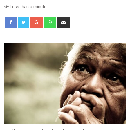
Less than a minute
Google+
Whatsapp
Share
via
Email