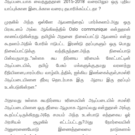
அடிப்படையாக வைத்துத்தான் 2015-2018 வரையிலும் ஒரு புதிய
யாப்புக்கான இடைக்கால வரைபு தயாரிக்கப்பட்டதா ?
முதலில் அந்த ஒஸ்லோ ஆவணத்தைப் பார்க்கலாம்.அது ஒரு
பிரகடனம் அல்ல. ஆங்கிலத்தில் Oslo communique என்றுதான்
காணப்படுகின்றது. தமிழில் அதனை நிலைப்பாட்டு ஆவணம் என்று
கூறலாம்.அதில் போரில் ஈடுபட்ட இரண்டு தரப்புகளும் ஒரு பொது
நிலைப்பாட்டுக்கு வந்திருந்தன.அந்த நிலைப்பாடு
பின்வருமாறு…”உள்ளக சுய நிர்ணய உரிமைக் கோட்பாட்டின்
அடிப்படையில், தமிழ் பேசும் மக்களுக்கு,தமது வரலாற்று
ரீதியிலான,பாரம்பரிய வாழ்விடத்தில், ஐக்கிய இலங்கைக்குள்,சமஸ்ரி
அடிப்படையிலான தீர்வு தொடர்பாக இரு ஆராய இரு தரப்பும்
உடன்படுகின்றன.”
அதாவது உள்ளக சுயநிர்ணய உரிமையின் அடிப்படையில் சமஸ்ரி
அடிப்படையிலான ஒரு தீர்வை ஆழமாக ஆராய்வது என்றுதான் அங்கு
கூறப்பட்டிருக்கிறது.அதே சமயம் அந்த உடன்பாடு எத்தகைய ஓர்
அரசியல் சூழலில் எட்டப்பட்டது?அது நோர்வையின்
அனுசரணையோடு இணைத்தலைமை நாடுகளால்