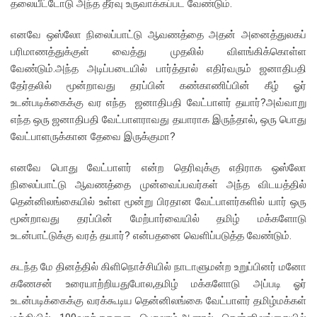
தலையீட்டோடு அந்த தீர்வு உருவாக்கப்பட வேண்டும்.
எனவே ஒஸ்லோ நிலைப்பாட்டு ஆவணத்தை அதன் அனைத்துலகப்
பரிமாணத்துக்குள் வைத்து முதலில் விளங்கிக்கொள்ள
வேண்டும்.அந்த அடிப்படையில் பார்த்தால் எதிர்வரும் ஜனாதிபதி
தேர்தலில் மூன்றாவது தரப்பின் கண்காணிப்பின் கீழ் ஓர்
உடன்படிக்கைக்கு வர எந்த ஜனாதிபதி வேட்பாளர் தயார்?அவ்வாறு
எந்த ஒரு ஜனாதிபதி வேட்பாளராவது தயாராக இருந்தால், ஒரு பொது
வேட்பாளருக்கான தேவை இருக்குமா?
எனவே பொது வேட்பாளர் என்ற தெரிவுக்கு எதிராக ஒஸ்லோ
நிலைப்பாட்டு ஆவணத்தை முன்வைப்பவர்கள் அந்த விடயத்தில்
தென்னிலங்கையில் உள்ள மூன்று பிரதான வேட்பாளர்களில் யார் ஒரு
மூன்றாவது தரப்பின் மேற்பார்வையில் தமிழ் மக்களோடு
உடன்பாட்டுக்கு வரத் தயார்? என்பதனை வெளிப்படுத்த வேண்டும்.
கடந்த மே தினத்தில் கிளிநொச்சியில் நாடாளுமன்ற உறுப்பினர் மனோ
கணேசன் உரையாற்றியதுபோல,தமிழ் மக்களோடு அப்படி ஓர்
உடன்படிக்கைக்கு வரக்கூடிய தென்னிலங்கை வேட்பாளர் தமிழ்மக்கள்