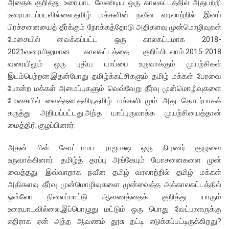
அதைக் குறித்து உரையாட வேண்டிய ஒரு காலகட்டத்தில் அதுபற்றி
உரையாடப்படவில்லை.தமிழ் மக்களின் நவீன வரலாற்றில் இனப்
பிரச்சனையைத் தீர்க்கும் நோக்கத்தோடு அதிகளவு முன்மொழிவுகள்
மேசையில் வைக்கப்பட்ட ஒரு காலகட்டமாக 2018-
2021வரையிலுமான காலகட்டத்தை குறிப்பிடலாம்.2015-2018
வரையிலும் ஒரு புதிய யாப்பை உருவாக்கும் முயற்சிகள்
இடம்பெற்றன.இதன்போது தமிழ்க்கட்சிகளும் தமிழ் மக்கள் பேரவை
போன்ற மக்கள் அமைப்புகளும் வெவ்வேறு தீர்வு முன்மொழிவுகளை
மேசையில் வைத்தன.தவிர,தமிழ் மக்களிடமும் அது தொடர்பாகக்
கருத்து அறியப்பட்டது.அந்த யாப்புருவாக்க முயற்சியைத்தான்
மைத்திரி குழப்பினார்.
அதன் பின் கோட்டாபய ராஜபக்ஷ ஒரு நிபுணர் குழுவை
உருவாக்கினார். தமிழ்த் தரப்பு அங்கேயும் யோசனைகளை முன்
வைத்தது. இவ்வாறாக நவீன தமிழ் வரலாற்றில் தமிழ் மக்கள்
அதிகளவு தீர்வு முன்மொழிவுகளை முன்வைத்த அக்காலகட்டத்தில்
ஒஸ்லோ நிலைப்பாட்டு ஆவணத்தைக் குறித்து யாரும்
உரையாடவில்லை.இப்பொழுது மட்டும் ஒரு பொது வேட்பாளருக்கு
எதிராக ஏன் அந்த ஆவணம் தூசு தட்டி எடுக்கப்பட்டிருக்கிறது?