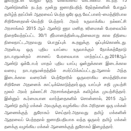
இவற்றுடன் மேலும் ஒரு கேள்வியை கேட்கலாம். கடந்த 15
ஆண்டுகளில் நடந்த மூன்று ஜனாதிபதித் தேர்தல்களின் போதும்
தமிழ்த் தரப்பின் ஆதரவைப் பெற்ற ஒரே ஒரு வேட்பாளர்-மைத்திரிபால
சிறிசேனதான்-வெற்றி பெற்றார். அவர் உருவாக்கிய நல்லாட்சி
அரசாங்கம் 2015 ஆம் ஆண்டு ஐநா மனித உரிமைகள் பேரவையில்
நிறைவேற்றப்பட்ட 30/1 தீர்மானத்தின்படி,நிலைமாறு கால நீதியை
நிலைநாட்ட,அதாவது பொறுப்புக் கூறலுக்கு ஒப்புக்கொண்டது.
அதன்படி ஒரு புதிய யாப்பை உருவாக்கும் நோக்கத்தோடு
நாடாளுமன்றம் சாசனப் பேரவையாக மாற்றப்பட்டது.2018ஆம்
ஆண்டு ஒக்டோபர் மாதம் புதிய யாப்பு ஒன்றுக்கான இடைக்கால
வரைபு நாடாளுமன்றத்தில் சமர்ப்பிக்கப்பட்டது.ஆனால் அந்த
இடைக்கால வரைபின் பெற்றோரில் ஒருவராகிய மைத்திரிபால
சிறிசேன அதனைக் காட்டிக்கொடுத்தார்.ஒரு யாப்புச் சதி முயற்சி
மூலம் அவர் நல்லாட்சி அரசாங்கத்தைக் கவிழ்க்க முயற்சித்தார்.
இன்னும் கூர்மையான வார்த்தைகளில் சொன்னால், 2015 ஆம்
ஆண்டு தமிழ் மக்கள் அவருக்கு வழங்கிய மிக அரிதான ஒரு மக்கள்
ஆணைக்குத் துரோகம் செய்தார்.அதாவது தமிழ் மக்களின்
ஆதரவைப் பெற்றதால் ஜனாதிபதியாக வந்த ஒருவர் தமிழ் மக்கள்
தனக்கு வழங்கிய மக்கள் ஆணைக்குத் துரோகம் இழைத்தார்.