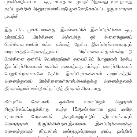
முன்னெடுக்கப்பட்ட ஒரு சமாதான முயற்சி.அதாவது மூன்றாவது
தரப்பு ஒன்றின் அனுசரணையோடு முன்னெடுக்கப்பட்ட ஒரு சமாதான
முயற்சி.
இது மிக முக்கியமானது. இலங்கையின் இனப்பிரச்சினை ஒரு
உள்நாட்டுப் பிரச்சினை அல்ல.அது ஓர் அனைத்துலகப்
பிரச்சினை.உலகில் உள்ள எல்லாத் தேசிய இனப்பிரச்சனைகளும்
சாராம்சத்தில்,அனைத்துலகப் பிரச்சனைகள்தான்.உள்நாட்டு
பிரச்சினை ஒன்றில் வெளிநாடுகள் தலையிடும் போதுதான் தேசிய
இனப்பிரச்சினைகள் உலகின் கவனத்தை ஈர்க்கும் வளர்ச்சிகளைப்
பெறுகின்றன.எனவே தேசிய இனப்பிரச்சனைகள் சாராம்சத்தில்
அனைத்துலகப் பிரச்சினைகள்தான்.அவற்றுக்கு அனைத்துலகத்
தீர்வுகள்தான் உண்டு.உள்நாட்டுத் தீர்வுகள் கிடையாது.
திம்புவில் தொடங்கி ஒஸ்லோ வரையிலும் அதுதான்
நிரூபிக்கப்பட்டிருக்கிறது. கடந்த 15ஆண்டுகளாக ஐநா மனித
உரிமைகள் பேரவையில் நிறைவேற்றப்படும் தீர்மானங்களும்
அதைத்தான் நிரூபிக்கின்றன.இலங்கை இனப்பிரச்சனைக்கு
அனைத்துலகத் தீர்வுதான் உண்டு.மூன்றாவது தரப்பு ஒன்றின்