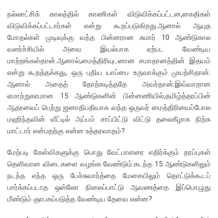
நல்லாட்சிக் காலத்தில் காணிகள் விடுவிக்கப்பட்டன,கைதிகள்
விடுவிக்கப்பட்டார்கள் என்று கூறப்படுகிறது.ஆனால் ஆயுத
மோதல்கள் முடிவுக்கு வந்த பின்னரான சுமார் 10 ஆண்டுகால
வளர்ச்சியில் அவை இயல்பாக ஏற்பட வேண்டிய
மாற்றங்கள்தான்.ஆனால்,மைத்திரியுடனான சமாதானத்தின் இதயம்
என்று கூறத்தக்கது, ஒரு புதிய யாப்பை உருவாக்கும் முயற்சிதான்.
ஆனால் அதைத் தோற்கடித்ததே அவர்தான்.இவ்வாறான
ஏமாற்றுகரமான 15 ஆண்டுகளின் பின்னணியில்,தமிழ்த்தரப்பின்
ஆதரவைப் பெற்று ஜனாதிபதியாக வந்த ஒருவர் மைத்திரியைப்போல
மஹிந்தவின் வீட்டில் அப்பம் சாப்பிட்டு விட்டு தலைகீழாக நிற்க
மாட்டார் என்பதற்கு என்ன உத்தரவாதம்?
மேற்படி கேள்விகளுக்கு பொது வேட்பாளரை எதிர்க்கும் தரப்புகள்
தெளிவான விடைகளை வழங்க வேண்டும்.கடந்த 15 ஆண்டுகளிலும்
நடந்த எந்த ஒரு பேச்சுவார்த்தை மேசையிலும் தொட்டுக்கூடப்
பார்க்கப்படாத ஒஸ்லோ நிலைப்பாட்டு ஆவணத்தை இப்பொழுது
மீண்டும் ஞாபகப்படுத்த வேண்டிய தேவை என்ன?