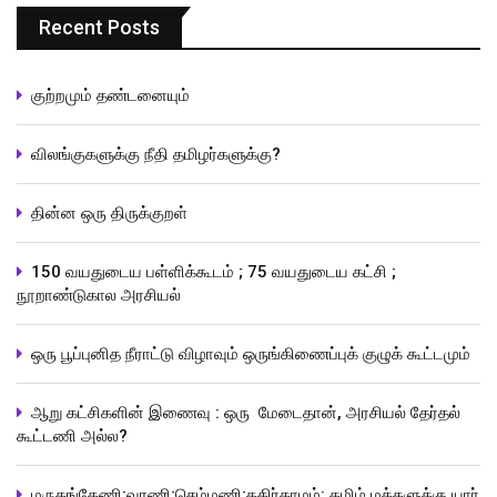
Recent Posts
குற்றமும் தண்டனையும்
விலங்குகளுக்கு நீதி தமிழர்களுக்கு?
தின்ன ஒரு திருக்குறள்
150 வயதுடைய பள்ளிக்கூடம் ; 75 வயதுடைய கட்சி ;
நூறாண்டுகால அரசியல்
ஒரு பூப்புனித நீராட்டு விழாவும் ஒருங்கிணைப்புக் குழுக் கூட்டமும்
ஆறு கட்சிகளின் இணைவு : ஒரு மேடைதான், அரசியல் தேர்தல்
கூட்டணி அல்ல?
மருதங்கேணி;வரணி;செம்மணி;கதிர்காமம்: தமிழ் மக்களுக்கு யார்