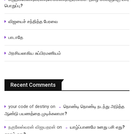
பொறுப்பு?
விஜயைச் சந்தித்த பேரவை
பாடாதே
அரசியலாகிய சுப்பிரமணியம்
Recent Comments
your code of destiny
on
நொண்டி நொண்டி நடந்து அடுத்த
ஆண்டு பயணத்தை முடிக்கலாமா?
நகுலேஸ்வரன் விஜயதரன்
on
யாழ்ப்பாணமே உனது பசி எது?