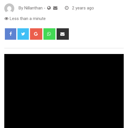
By
Nillanthan
-
2 years ago
Less than a minute
Google+
Whatsapp
Share
via
Email