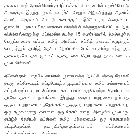
தலைவராகத் தோன்றினார்.தமிழ் மக்கள் பேரவையின் எழுச்சியோடு
அவருக்கு இருந்த ஜனக் கவர்ச்சி மேலும் அதிகரித்தது. ஆனால்
அவரே அதனைப் போட்டு உடைத்தார். இப்பொழுது அவருடைய
ஜனவசிய முகம் பரிதாபகரமான விதத்தில் சுக்குநூறாகிவிட்டது. இது
விக்னேஸ்வரனுக்கு மட்டுமல்ல கடந்த 15 ஆண்டுகளில் மேலெழுந்த
பெரும்பாலான எல்லா தமிழ் அரசியல் கட்சித் தலைவர்களுக்கும்
பொருந்தும். தமிழ்த் தேசிய அரசியலில் மேல் எழுகின்ற எந்த ஒரு
தலைவருமே தன் ஜனவசியத்தை ஏன் தொடர்ந்து தக்க வைக்க
முடியவில்லை?
ஏனென்றால் யாருமே தாங்கள் முன்வைத்த இலட்சியத்தை நோக்கி
தமது கட்சியையும் கட்டியெழுப்ப முடியவில்லை; தமிழ் மக்களையும்
கட்டியெழுப்ப முடியவில்லை. தன் பலம் எதுவென்று தெரியாமல்,
தானே தன்னில் நம்பிக்கை இழந்து, ஒருவர் மற்றவரை நம்பாத,
ஒருவர் மற்றவரை சந்தேகிக்கின்ற,ஒருவர் மற்றவரை வெறுக்கின்ற,
ஒரு சமூகமானது தன்னை ஒரு தேசம் என்று அழைக்க முடியாது.
தமிழ்த் தேசியக் கட்சிகள் தமிழ் மக்களையும் ஒரு தேசமாகக்
கட்டியெழுப்பத் தவறுகின்றன.தங்களையும் கட்சிகளாகக்
கட்டியெழுப்பத் தவறுகின்றன.