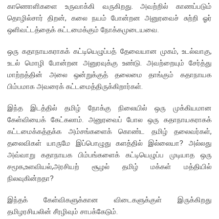
காணொளிகளை உருவாக்கி வருகிறது. அவற்றில் காணப்படும்
தொழில்சார் திறன், கலை நயம் போன்றன அனுரவைச் சுற்றி ஓர்
ஒளிவட்டத்தைக் கட்டமைக்கும் நோக்கமுடையவை.
ஒரு கதாநாயகராகக் கட்டியெழுப்பத் தேவையான முகம், உடல்வாகு,
உடல் மொழி போன்றன அனுரவுக்கு உண்டு. அவற்றையும் சேர்த்து
மாற்றத்தின் அலை ஒன்றுக்குத் தலைமை தாங்கும் கதாநாயக
பிம்பமாக அவரைக் கட்டமைத்திருக்கிறார்கள்.
இந்த இடத்தில் தமிழ் நோக்கு நிலையில் ஒரு முக்கியமான
கேள்வியைக் கேட்கலாம். அனுரவைப் போல ஒரு கதாநாயகராகக்
கட்டமைக்கத்தக்க அம்சங்களைக் கொண்ட தமிழ் தலைவர்கள்,
தலைவிகள் யாருமே இப்பொழுது களத்தில் இல்லையா? அல்லது
அவ்வாறு கதாநாயக பிம்பங்களைக் கட்டியெழுப்ப முடியாத ஒரு
சமூக,உளவியல்,அரசியற் சூழல் தமிழ் மக்கள் மத்தியில்
நிலவுகின்றதா?
இந்தக் கேள்விகளுக்கான விடைகளுக்குள் இருக்கிறது
தமிழரசியலின் சீரழிவும் சாபக்கேடும்.