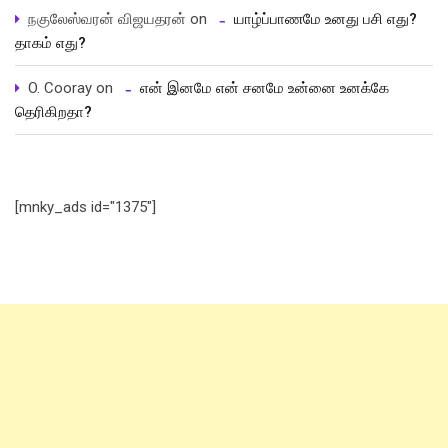
நகுலேஸ்வரன் விஜயதரன்
on
யாழ்ப்பாணமே உனது பசி எது?
தாகம் எது?
O. Cooray
on
என் இனமே என் சனமே உன்னை உனக்கே
தெரிகிறதா?
[mnky_ads id="1375"]