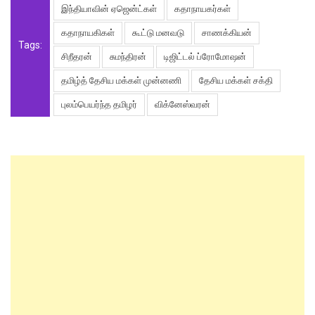
இந்தியாவின் ஏஜென்ட்கள்
கதாநாயகர்கள்
கதாநாயகிகள்
கூட்டு மனவடு
சாணக்கியன்
Tags:
சிறீதரன்
சுமந்திரன்
டிஜிட்டல் ப்ரோமோஷன்
தமிழ்த் தேசிய மக்கள் முன்னணி
தேசிய மக்கள் சக்தி
புலம்பெயர்ந்த தமிழர்
விக்னேஸ்வரன்