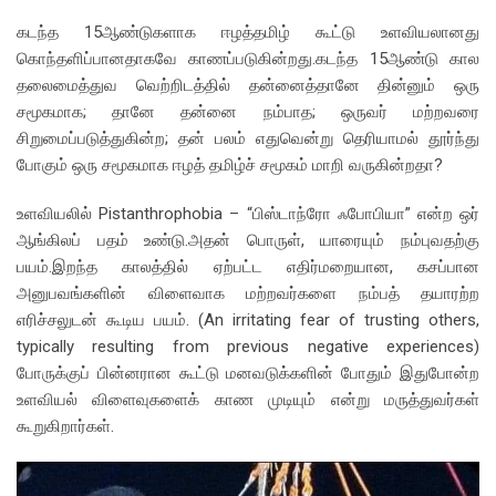
கடந்த 15ஆண்டுகளாக ஈழத்தமிழ் கூட்டு உளவியலானது
கொந்தளிப்பானதாகவே காணப்படுகின்றது.கடந்த 15ஆண்டு கால
தலைமைத்துவ வெற்றிடத்தில் தன்னைத்தானே தின்னும் ஒரு
சமூகமாக; தானே தன்னை நம்பாத; ஒருவர் மற்றவரை
சிறுமைப்படுத்துகின்ற; தன் பலம் எதுவென்று தெரியாமல் தூர்ந்து
போகும் ஒரு சமூகமாக ஈழத் தமிழ்ச் சமூகம் மாறி வருகின்றதா?
உளவியலில் Pistanthrophobia – “பிஸ்டாந்ரோ ஃபோபியா” என்ற ஒர்
ஆங்கிலப் பதம் உண்டு.அதன் பொருள், யாரையும் நம்புவதற்கு
பயம்.இறந்த காலத்தில் ஏற்பட்ட எதிர்மறையான, கசப்பான
அனுபவங்களின் விளைவாக மற்றவர்களை நம்பத் தயாரற்ற
எரிச்சலுடன் கூடிய பயம். (An irritating fear of trusting others,
typically resulting from previous negative experiences)
போருக்குப் பின்னரான கூட்டு மனவடுக்களின் போதும் இதுபோன்ற
உளவியல் விளைவுகளைக் காண முடியும் என்று மருத்துவர்கள்
கூறுகிறார்கள்.