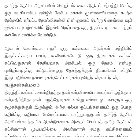
தமிழ்த் தேசிய அரசியலில் வெறுப்பர்களை அதிகம் உற்பத்தி செய்த
ஒரு கட்சியாகிய தமிழ்த் தேசிய மக்கள் முன்னணியானது கடந்த
தேர்தலில் ஏற்பட்ட தோல்விகளின் பின் ஞானம் பெற்று கொள்கை வழி
ஐக்கிய முயற்சிகளில் இறங்கியிருப்பதை ஒரு திருப்பகரமான மாற்றம்
என்றே வர்ணிக்க வேண்டும்.
ஆனால் கொள்கை எது? ஒரு மக்களை அவர்கள் மத்தியில்
இருக்கக்கூடிய பலம், பலவீனங்களோடு ஒரு திரளாகக் கூட்டிக்
கட்டுவதுதான் தேசியவாத அரசியல். ஒரு தேசம் என்பது
புனிதர்களுக்கு மட்டுமல்ல.ஒரு தேசத்துக்குள் தியாகிகள் மட்டும்
இருப்பதில்லை.நல்லவர்கள்,கெட்டவர்கள்,புனிதர்கள்,கபடர்கள்,
நபுஞ்சகர்கள்,மனம்
திருந்தியவர்கள்,மனம்திருந்தாதவர்கள்,விலைபோனவர்கள்,ஒத்தோடி
கள்,எதிர்த்தோடிகள் மறுத்தோடிகள் என்று எல்லா ஓட்டங்களும் ஒரு
சமூகத்துக்குள் இருக்கும். அந்த எல்லா ஓட்டங்களையும் ஒரு பொது
எதிரிக்கு எதிரான பேரோட்டமாக மாற்றுவதுதான் தமிழ்த் தேசிய
அரசியல்.கடந்த 15 ஆண்டுகளாக அதைச் செய்யத் தமிழ் தேசியக்
கட்சிகளால் முடியவில்லை. அவர்களால் தமது கட்சிகளையும்
கட்டியெழுப்ப முடியவில்லை மக்களையும் கட்டியெழுப்ப முடியவில்லை.