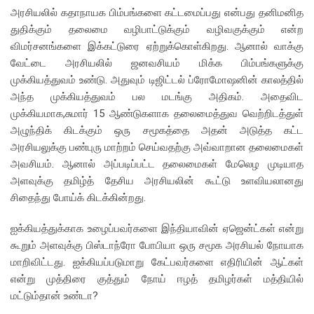
அரசியலில் கதாநாயக பிம்பங்களை கட்டமைப்பது என்பது தனிமனித
துதிக்கும் தலைமை வழிபாட்டுக்கும் வழிவகுக்கும் என்ற
விமர்சனங்களை இக்கட்டுரை ஏற்றுக்கொள்கிறது. ஆனால் வாக்கு
வேட்டை அரசியலில் ஜனவசியம் மிக்க பிம்பங்களுக்கு
முக்கியத்துவம் உண்டு. அதுவும் டிஜிட்டல் ப்ரோமோஷனின் காலத்தில்
அந்த முக்கியத்துவம் பல மடங்கு அதிகம். அதைவிட
முக்கியமாக,சுமார் 15 ஆண்டுகளாக தலைமைத்துவ வெற்றிடத்துள்
அழுந்திக் கிடக்கும் ஒரு சமூகத்தை அதன் அடுத்த கட்ட
அரசியலுக்கு பண்புரு மாற்றம் செய்வதற்கு அவ்வாறான தலைமைகள்
அவசியம். ஆனால் அப்படிப்பட்ட தலைமைகள் மேலெழ முடியாத
அளவுக்கு தமிழ்த் தேசிய அரசியலின் கூட்டு உளவியலானது
சிதைந்து போய்க் கிடக்கின்றது.
ஐக்கியத்துக்காக உழைப்பவர்களை இந்தியாவின் ஏஜென்ட்கள் என்று
கூறும் அளவுக்கு பிஸ்டாந்ரோ போபியா ஒரு சமூக அரசியல் நோயாக
மாறிவிட்டது. ஐக்கியப்படுமாறு கேட்பவர்களை எதிரியின் ஆட்கள்
என்று முத்திரை குத்தும் நோய் ஈழத் தமிழர்கள் மத்தியில்
மட்டும்தான் உண்டா?