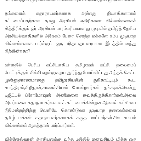
தங்களைக் கதாநாயகர்களாக அல்லது தியாகிகளாகக்
கட்டமைப்பதற்காக தமது அரசியல் எதிரிகளை வில்லன்களாகச்
சித்திரிக்கும் ஓர் அரசியல் பாரம்பரியமானது முடிவில் தமிழ்த் தேசிய
அரசியல்வாதிகளில் அநேகம் பேரை சொந்த மக்களே நம்ப முடியாத
வில்லன்களாக பார்க்கும் ஒரு பரிதாபதாபகரமான இடத்தில் வந்து
நிற்கின்றதா?
உள்ளதில் பெரிய கட்சியாகிய தமிழரசுக் கட்சி தலைமைப்
போட்டிக்குள் சிக்கி ஏறக்குறைய தூர்ந்து போய்விட்டது.அந்தக் கெட்ட
முன்னுதாரணமானது தமிழரசியலின் குறிகாட்டியும் கூட.
சுமந்திரன்,சிறீதரன்,சாணக்கியன் போன்றவர்கள் தங்களுக்கென்று
டிஜிட்டல் ப்ரோமோஷன் அணிகளை வைத்திருக்கிறார்கள்.அவை
அவர்களை கதாநாயகர்களாகக் கட்டமைக்கின்றன.ஆனால் கட்சியை
நீதிமன்றத்திற்கு வெளியே கொண்டுவர முடியாத தலைவர்களை
தமிழ் மக்கள் கதாநாயகர்களாகக் கருத மாட்டார்கள்.சில சமயம்
வில்லன்கள் ஆகத்தான் பார்ப்பார்கள்.
விக்னேஸ்வரன் அரசியலுக்கு வந்த புதிதில் ஜனவசியம் மிக்க ஒரு