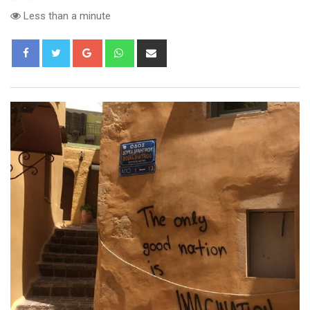
Less than a minute
Google+
Whatsapp
Share
via
Email