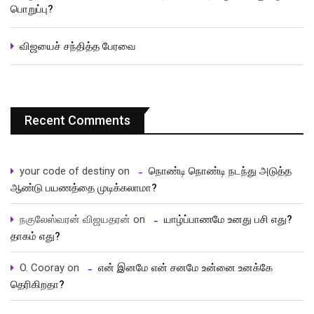
பொறுப்பு?
விஜயைச் சந்தித்த பேரவை
Recent Comments
your code of destiny
on
நொண்டி நொண்டி நடந்து அடுத்த
ஆண்டு பயணத்தை முடிக்கலாமா?
நகுலேஸ்வரன் விஜயதரன்
on
யாழ்ப்பாணமே உனது பசி எது?
தாகம் எது?
O. Cooray
on
என் இனமே என் சனமே உன்னை உனக்கே
தெரிகிறதா?