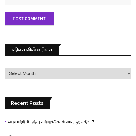
பதிவுகளின் வரிசை
பதிவுகளின்
வரிசை
Recent Posts
வரலாற்றிலிருந்து கற்றுக்கொள்ளாத ஒரு தீவு ?