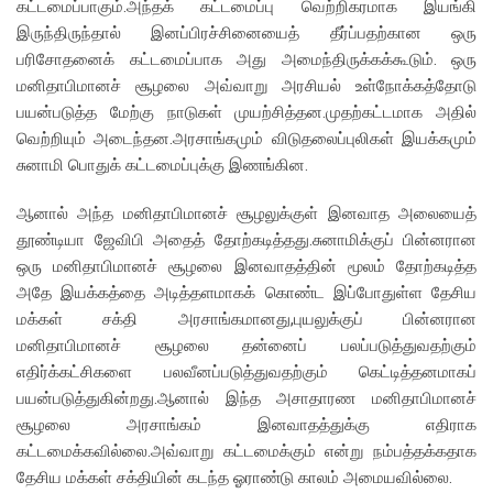
கட்டமைப்பாகும்.அந்தக் கட்டமைப்பு வெற்றிகரமாக இயங்கி
இருந்திருந்தால் இனப்பிரச்சினையைத் தீர்ப்பதற்கான ஒரு
பரிசோதனைக் கட்டமைப்பாக அது அமைந்திருக்கக்கூடும். ஒரு
மனிதாபிமானச் சூழலை அவ்வாறு அரசியல் உள்நோக்கத்தோடு
பயன்படுத்த மேற்கு நாடுகள் முயற்சித்தன.முதற்கட்டமாக அதில்
வெற்றியும் அடைந்தன.அரசாங்கமும் விடுதலைப்புலிகள் இயக்கமும்
சுனாமி பொதுக் கட்டமைப்புக்கு இணங்கின.
ஆனால் அந்த மனிதாபிமானச் சூழலுக்குள் இனவாத அலையைத்
தூண்டியா ஜேவிபி அதைத் தோற்கடித்தது.சுனாமிக்குப் பின்னரான
ஒரு மனிதாபிமானச் சூழலை இனவாதத்தின் மூலம் தோற்கடித்த
அதே இயக்கத்தை அடித்தளமாகக் கொண்ட இப்போதுள்ள தேசிய
மக்கள் சக்தி அரசாங்கமானது,புயலுக்குப் பின்னரான
மனிதாபிமானச் சூழலை தன்னைப் பலப்படுத்துவதற்கும்
எதிர்க்கட்சிகளை பலவீனப்படுத்துவதற்கும் கெட்டித்தனமாகப்
பயன்படுத்துகின்றது.ஆனால் இந்த அசாதாரண மனிதாபிமானச்
சூழலை அரசாங்கம் இனவாதத்துக்கு எதிராக
கட்டமைக்கவில்லை.அவ்வாறு கட்டமைக்கும் என்று நம்பத்தக்கதாக
தேசிய மக்கள் சக்தியின் கடந்த ஓராண்டு காலம் அமையவில்லை.