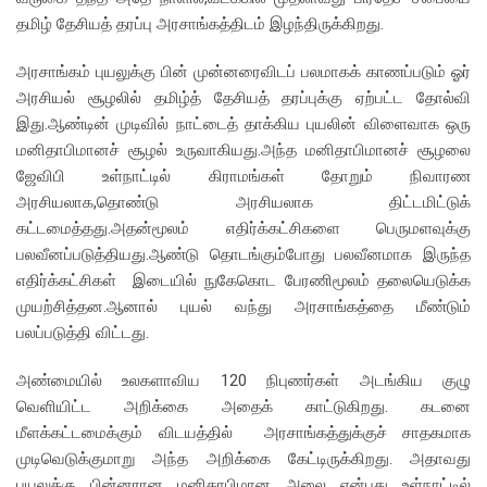
தமிழ் தேசியத் தரப்பு அரசாங்கத்திடம் இழந்திருக்கிறது.
அரசாங்கம் புயலுக்கு பின் முன்னரைவிடப் பலமாகக் காணப்படும் ஓர்
அரசியல் சூழலில் தமிழ்த் தேசியத் தரப்புக்கு ஏற்பட்ட தோல்வி
இது.ஆண்டின் முடிவில் நாட்டைத் தாக்கிய புயலின் விளைவாக ஒரு
மனிதாபிமானச் சூழல் உருவாகியது.அந்த மனிதாபிமானச் சூழலை
ஜேவிபி உள்நாட்டில் கிராமங்கள் தோறும் நிவாரண
அரசியலாக,தொண்டு அரசியலாக திட்டமிட்டுக்
கட்டமைத்தது.அதன்மூலம் எதிர்க்கட்சிகளை பெருமளவுக்கு
பலவீனப்படுத்தியது.ஆண்டு தொடங்கும்போது பலவீனமாக இருந்த
எதிர்க்கட்சிகள் இடையில் நுகேகொட பேரணிமூலம் தலையெடுக்க
முயற்சித்தன.ஆனால் புயல் வந்து அரசாங்கத்தை மீண்டும்
பலப்படுத்தி விட்டது.
அண்மையில் உலகளாவிய 120 நிபுணர்கள் அடங்கிய குழு
வெளியிட்ட அறிக்கை அதைக் காட்டுகிறது. கடனை
மீளக்கட்டமைக்கும் விடயத்தில் அரசாங்கத்துக்குச் சாதகமாக
முடிவெடுக்குமாறு அந்த அறிக்கை கேட்டிருக்கிறது. அதாவது
புயலுக்கு பின்னரான மனிதாபிமான அலை என்பது உள்நாட்டில்