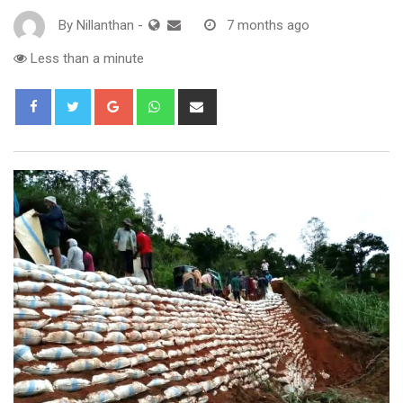
By
Nillanthan
-
7 months ago
Less than a minute
Google+
Whatsapp
Share
via
Email