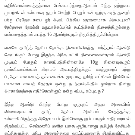
எதிர்கொள்வைத்தற்கான பேச்சுவார்த்தை.ஆனால் அந்த ஒற்றுமை
முயற்சிகள் எவ்வளவு தூரம் வெற்றி பெறும் என்பதற்கு கரத் துறைப்
பற்று பிரதேச சபை ஓர் ஆகப் பிந்திய உதாரணமாக அமையுமா?
தேர்தலை நோக்கி உருவாக்கப்படும் கூட்டுக்கள் நிலைத்திருக்காது
என்பதைத்தான் கடந்த 16 ஆண்டுகளும் நிரூபித்திருக்கின்றன.
எனவே தமிழ்த் தேசிய நோக்கு நிலையிலிருந்து பார்த்தால் ஆண்டு
தொடங்கும் போது இருந்த அதே கட்சி நிலைமைகள்தான் ஆண்டு
முடியும் போதும் காணப்படுகின்றன.மே 18ஐ நினைவுகூரும்
முள்ளிவாய்க்கால் கிராமம் அமைந்திருக்கும் கரத்துறைப் பற்று
பிரதேச சபையைத் தக்கவைக்க முடியாத தமிழ் கட்சிகள் இனிமேல்
மாகாண சபைத் தேர்தல் ஒன்று நடந்தால்,அதில் ஒன்றாக நின்று
அரசாங்கத்தை எதிர்கொள்ளும் என்று எப்படி நம்புவது?
இந்த ஆண்டு பிறந்த போது ஒருபுறம் அனுர அலையின்
விளைவுகளால் தமிழ் தேசிய அரசியல் சேதத்துக்கு
உள்ளாகியிருந்தது.அதேசமயம் இன்னொருபுறம் யாரும் எதிர்பாராமல்
திறக்கப்பட்ட செம்மணிப் மனித புதை குழியானது தமிழ்த் தேசியக்
கட்சிகளுக்கு புதிய அனைத்துலக வாய்ப்புகளைத் திறந்துவிட்டது.