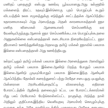
மனிதப் புதைகுழி என்பது உணர்வு பூர்வமானது.அது உள்ளூரில்
மக்களைத் திரட்ட உதவும்.இன்னொரு புறம் பொறுப்புக் கூறும்
விடயத்தில் உலக சமூகத்துக்கு எடுத்துக் காட்டத்தக்க ஆகப்பிந்திய
உதாரணமாகவும் அது அமைந்தது. அதன் காரணமாகத்தான் ஐநா
மனித உரிமைகள் ஆணையாளர் செம்மணிக்கு வர
வேண்டியிருந்தது.ஆனால் ஐநா செம்மணிக்கூடாக பொறுப்புக்கூறலை
அணுகவில்லை என்பதைத்தான் கடைசியாக நிறைவேற்றப்பட்ட ஐநா
தீர்மானம் உணர்த்துகின்றது.அதாவது தமிழ் மக்கள் ஐநாவில் பலமாக
இல்லை என்பதைத்தான் அது உணர்த்தியது.
உள்நாட்டிலும் தமிழ் மக்கள் பலமாக இல்லை அனைத்துலக அளவிலும்
தமிழ் மக்கள் பலமாக இல்லை.ஆண்டு பிறந்த போதும் பலமாக
இல்லை.ஆண்டு முடியும்போதும் பலமாக இல்லை.இந்த ஆண்டின்
ஆகப்பிந்திய தோல்வி கரைத்துரைப் பற்று பிரதேச சபை.ஒரு புயலுக்கு
பின்னரான அரசியலில்,தையிட்டி விகாரைக்கு எதிரான
போராட்டத்தில் ஆதீனத் தலைவரும் உட்பட பல போராட்டக்காரர்கள்
மீது பலப் பிரயோகம் மேற்கொள்ளப்பட்ட நாளுக்கு அடுத்த நாள்
அதிலும் குறிப்பாக,இந்திய வெளியுறவு அமைச்சர் கொழும்புக்கு
வருகை தந்த அதே நாளில்,வடக்கில் முதலாவது பிரதேச சபையை