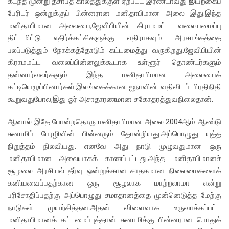
கடந்த மூன்று தசாப்த காலத்துக்குள் ஏற்பட்ட இரண்டாவது இயற்கைப்
பேரிடர் ஒன்றுக்குப் பின்னரான மனிதாபிமான அலை இது.இந்த
மனிதாபிமான அலையை,ஜேவிபியின் கிராமமட்ட வலையமைப்பு
திட்டமிட்டு எதிர்க்கட்சிகளுக்கு எதிராகவும் அரசாங்கத்தை
பலப்படுத்தும் நோக்கத்தோடும் கட்டமைத்து வருகிறது.ஜேவிபியின்
கிராமமட்ட வலைப்பின்னலுக்கூடாக உள்ளூர் தொண்டர்களும்
தன்னார்வலர்களும் இந்த மனிதாபிமான அலையைக்
கட்டியெழுப்பினார்கள்.இலங்கைக்கான ஐநாவின் வதிவிடப் பிரதிநிதி
கூறுவதுபோல,இது ஓர் அசாதாரணமான சகோதரத்துவநிலைதான்.
ஆனால் இதே போன்றதொரு மனிதாபிமான அலை 2004ஆம் ஆண்டு
சுனாமிப் பேரழிவின் பின்னரும் தோன்றியது.அப்பொழுது யுத்த
நிறுத்தம் நிலவியது. எனவே அது நாடு முழுவதுமான ஒரு
மனிதாபிமான அலையாகக் காணப்பட்டது.அந்த மனிதாபிமானச்
சூழலை அரசியல் தீர்வு ஒன்றுக்கான சாதகமான நிலைமைகளைக்
கனியவைப்பதற்கான ஒரு சூழலாக மாற்றலாமா என்று
பரிசோதிப்பதற்கு அப்பொழுது சமாதானத்தை முன்னெடுத்த மேற்கு
நாடுகள் முயற்சித்தன.அதன் விளைவாக உருவாக்கப்பட்ட
மனிதாபிமானக் கட்டமைப்புத்தான் சுனாமிக்கு பின்னரான பொதுக்