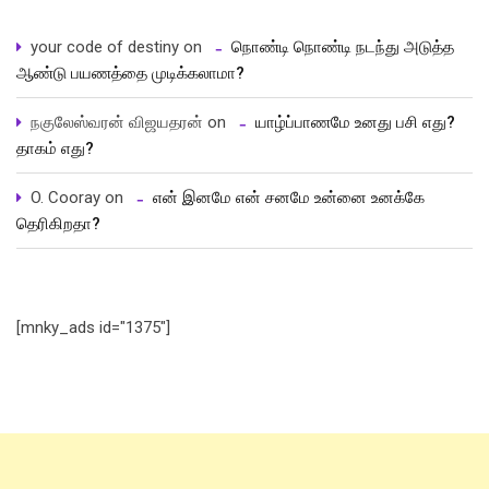
your code of destiny
on
நொண்டி நொண்டி நடந்து அடுத்த
ஆண்டு பயணத்தை முடிக்கலாமா?
நகுலேஸ்வரன் விஜயதரன்
on
யாழ்ப்பாணமே உனது பசி எது?
தாகம் எது?
O. Cooray
on
என் இனமே என் சனமே உன்னை உனக்கே
தெரிகிறதா?
[mnky_ads id="1375"]