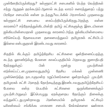
முன்னேறியிருக்கிறது? உள்ளூராட்சி சபைகளில் பெற்ற வெற்றிகள்
சற்று ஆறுதல் தரக்கூடும்.ஆனால் கடந்த வாரம் கரைத்துறைப் பற்று
பிரதேச சபையில் என்ன நடந்தது?வடக்கில் அரசாங்கம் முதலாவது
உள்ளூராட்சி சபையை கைப்பற்றியிருக்கிறது.அதற்கு என்ன
காரணம்? சந்தேகத்துக்கிடமின்றி தமிழ் கட்சிகளுக்கு இடையிலான
ஐக்கியமின்மைதான் முதலாவது காரணம்.அந்த ஐக்கியமின்மையை
சரிசெய்யத் தேவையான தலைமைத்துவம் தமிழரசுக் கட்சியிடம்
இல்லை என்பதுதான் இரண்டாவது காரணம்.
சிதறிக் கிடக்கும் தமிழ்த்தேசிய கட்சிகளை ஒன்றிணைப்பதற்கு
கடந்த ஓராண்டுக்கு மேலான காலப்பகுதியில் அதாவது ஜனாதிபதி
தேர்தலுக்குப் பின் மூன்று முயற்சிகள்
எடுக்கப்பட்டன.முதலாவது,தமிழ் தேசிய மக்கள் முன்னணி
முன்னெடுத்த நாடாளுமன்ற உறுப்பினர்களை ஒன்றாக்கும் முயற்சி.
தமிழரசுக் கட்சி அதைத் தோற்கடித்தது.இரண்டாவது,தமிழ்த்தேசியப்
பேரவை என்ற பெயரில் கட்சிகளை ஒருங்கிணைக்கும்
முயற்சி.அதுவும் இப்பொழுது ஏறக்குறைய தோற்கும் நிலைக்கு
வந்துவிட்டது.மூன்றாவது அண்மையில் தமிழரசுக் கட்சியும்
டிரிஎன்ஏயும் சந்தித்து மாகாண சபைத் தேர்தல்களை ஒன்றாக