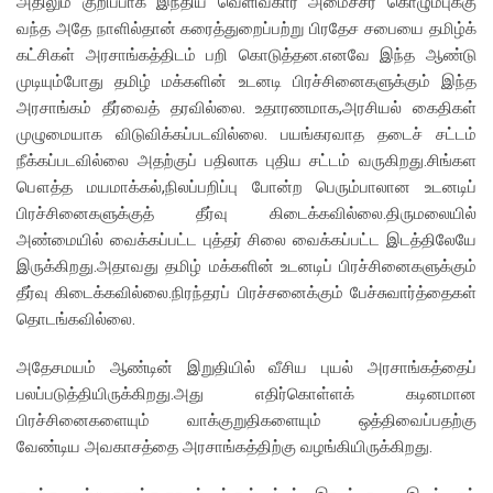
அதிலும் குறிப்பாக இந்திய வெளிவகார அமைச்சர் கொழும்புக்கு
வந்த அதே நாளில்தான் கரைத்துறைப்பற்று பிரதேச சபையை தமிழ்க்
கட்சிகள் அரசாங்கத்திடம் பறி கொடுத்தன.எனவே இந்த ஆண்டு
முடியும்போது தமிழ் மக்களின் உடனடி பிரச்சினைகளுக்கும் இந்த
அரசாங்கம் தீர்வைத் தரவில்லை. உதாரணமாக,அரசியல் கைதிகள்
முழுமையாக விடுவிக்கப்படவில்லை. பயங்கரவாத தடைச் சட்டம்
நீக்கப்படவில்லை அதற்குப் பதிலாக புதிய சட்டம் வருகிறது.சிங்கள
பௌத்த மயமாக்கல்,நிலப்பறிப்பு போன்ற பெரும்பாலான உடனடிப்
பிரச்சினைகளுக்குத் தீர்வு கிடைக்கவில்லை.திருமலையில்
அண்மையில் வைக்கப்பட்ட புத்தர் சிலை வைக்கப்பட்ட இடத்திலேயே
இருக்கிறது.அதாவது தமிழ் மக்களின் உடனடிப் பிரச்சினைகளுக்கும்
தீர்வு கிடைக்கவில்லை.நிரந்தரப் பிரச்சனைக்கும் பேச்சுவார்த்தைகள்
தொடங்கவில்லை.
அதேசமயம் ஆண்டின் இறுதியில் வீசிய புயல் அரசாங்கத்தைப்
பலப்படுத்தியிருக்கிறது.அது எதிர்கொள்ளக் கடினமான
பிரச்சினைகளையும் வாக்குறுதிகளையும் ஒத்திவைப்பதற்கு
வேண்டிய அவகாசத்தை அரசாங்கத்திற்கு வழங்கியிருக்கிறது.