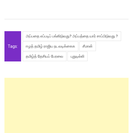
அப்பதை எப்படிப் பங்கிடுவது? அப்பத்தை யார் சாப்பிடுவது ?
Tags:
ஈழத் தமிழ் ராஜிய நடவடிக்கைக
சீமான்
தமிழ்த் தேசியப் பேரவை
புதுடில்லி