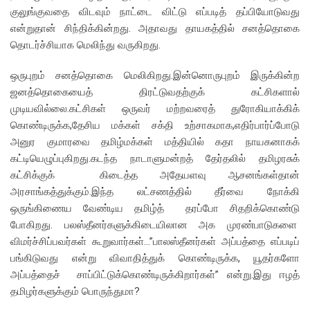
குலுங்குவதை விடவும் நாட்டை விட்டு எப்படித் தப்பியோடுவது
என்றுதான் சிந்திக்கின்றது. அதாவது தாயகத்தில் சனத்தொகை
தொடர்ச்சியாக மெலிந்து வருகிறது.
ஒருபுறம் சனத்தொகை மெலிகிறது.இன்னொருபுறம் இருக்கின்ற
ஜனத்தொகையைத் திரட்டுவதற்குக் கட்சிகளால்
முடியவில்லை.கட்சிகள் ஒருவர் மற்றவரைத் துரோகியாக்கிக்
கொண்டிருக்க,தேசிய மக்கள் சக்தி உற்சாகமாக,எதிர்பார்ப்போடு
அனுர குமாரவை தமிழ்மக்கள் மத்தியில் கதா நாயகனாகக்
கட்டியெழுப்புகிறது.கடந்த நாடாளுமன்றத் தேர்தலில் தமிழரசுக்
கட்சிக்குக் கிடைத்த அதேயளவு ஆசனங்கள்தான்
அரசாங்கத்துக்கும்.இந்த லட்சணத்தில் தீர்வை நோக்கி
ஒருங்கிணைய வேண்டிய தமிழ்த் தரப்போ சிதறிக்கொண்டு
போகிறது. பலஸ்தீனர்களுக்கிடையிலான அக முரண்பாடுகளை
விமர்ச்சிப்பவர்கள் கூறுவார்கள்…”பாலஸ்தீனர்கள் அப்பத்தை எப்படிப்
பங்கிடுவது என்று விவாதித்துக் கொண்டிருக்க, யூதர்களோ
அப்பத்தைச் சாப்பிட்டுக்கொண்டிருக்கிறார்கள்” என்று.இது ஈழத்
தமிழர்களுக்கும் பொருந்துமா?