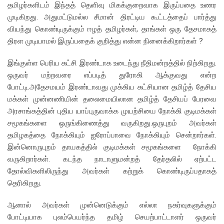
தமிழர்களிடம் இந்தத் தெளிவு மிகக்குறைவாக இருப்பதை உணர
முடிகிறது. அதுமட்டுமல்ல சீமான் திரட்டிய கூட்டத்தைப் பார்த்து
வியந்து கொண்டிருக்கும் ஈழத் தமிழர்கள், தாங்கள் ஒரு தேசமாகத்
திரள முடியாமல் இருப்பதைக் குறித்து என்ன நினைக்கிறார்கள் ?
இங்குள்ள பெரிய கட்சி இரண்டாக உடைந்து நீதிமன்றத்தில் நிற்கிறது.
ஒருவர் மற்றவரை எப்படித் துரோகி ஆக்குவது என்ற
போட்டி.அதேசமயம் இரண்டாவது முக்கிய கட்சியான தமிழ்த் தேசிய
மக்கள் முன்னணியின் தலைமையிலான தமிழ்த் தேசியப் பேரவை
அரசாங்கத்தின் புதிய யாப்புருவாக்க முயற்சியை நோக்கி குடிமக்கள்
சமூகங்களை ஒருங்கிணைத்து வருகிறது.ஒருபுறம் அவர்கள்
தமிழகத்தை நோக்கியும் ஐரோப்பாவை நோக்கியும் சென்றார்கள்.
இன்னொருபுறம் தாயகத்தில் குடிமக்கள் சமூகங்களை நோக்கி
வருகிறார்கள். கடந்த நாடாளுமன்றத் தேர்தலில் ஏற்பட்ட
தோல்விகளிலிருந்து அவர்கள் கற்றுக் கொண்டிருப்பதாகத்
தெரிகிறது.
ஆனால் அவர்கள் முன்னெடுக்கும் எல்லா நகர்வுகளுக்கும்
போட்டியாக புலம்பெயர்ந்த தமிழ் செயற்பாட்டாளர் ஒருவர்