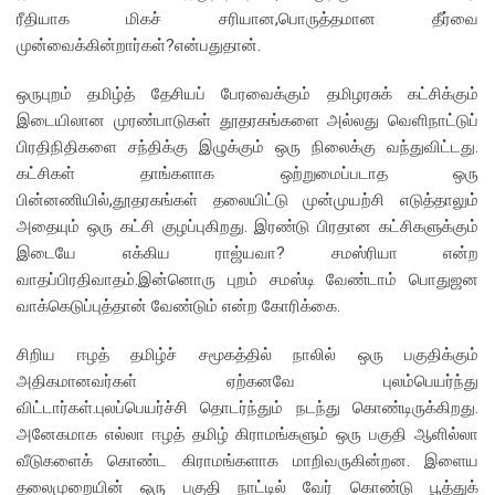
ரீதியாக மிகச் சரியான,பொருத்தமான தீர்வை
முன்வைக்கின்றார்கள்?என்பதுதான்.
ஒருபுறம் தமிழ்த் தேசியப் பேரவைக்கும் தமிழரசுக் கட்சிக்கும்
இடையிலான முரண்பாடுகள் தூதரகங்களை அல்லது வெளிநாட்டுப்
பிரதிநிதிகளை சந்திக்கு இழுக்கும் ஒரு நிலைக்கு வந்துவிட்டது.
கட்சிகள் தாங்களாக ஒற்றுமைப்படாத ஒரு
பின்னணியில்,தூதரகங்கள் தலையிட்டு முன்முயற்சி எடுத்தாலும்
அதையும் ஒரு கட்சி குழப்புகிறது. இரண்டு பிரதான கட்சிகளுக்கும்
இடையே எக்கிய ராஜ்யவா? சமஸ்ரியா என்ற
வாதப்பிரதிவாதம்.இன்னொரு புறம் சமஸ்டி வேண்டாம் பொதுஜன
வாக்கெடுப்புத்தான் வேண்டும் என்ற கோரிக்கை.
சிறிய ஈழத் தமிழ்ச் சமூகத்தில் நாலில் ஒரு பகுதிக்கும்
அதிகமானவர்கள் ஏற்கனவே புலம்பெயர்ந்து
விட்டார்கள்.புலப்பெயர்ச்சி தொடர்ந்தும் நடந்து கொண்டிருக்கிறது.
அனேகமாக எல்லா ஈழத் தமிழ் கிராமங்களும் ஒரு பகுதி ஆளில்லா
வீடுகளைக் கொண்ட கிராமங்களாக மாறிவருகின்றன. இளைய
தலைமுறையின் ஒரு பகுதி நாட்டில் வேர் கொண்டு பூத்துக்