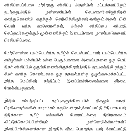
சந்திப்பைப்போல மற்றோரு சந்திப்பு அதன்பின் மட்டக்களப்பிலும்
நடந்தது.அதில் முன்னணியின் செயலாளர்,கஜேந்திரன்
கலந்துகொண்டு கருத்துத் தெரிவித்திருந்தார்.எனினும்.அதன் பின்
வெளி வந்த காணொளிகள், அந்தச் சந்திப்பை ஏற்பாடு
செய்தவர்களுக்கும் முன்னணிக்கும் இடையிலான முரண்பாடுகளைப்
பிரதிபலிப்பவை.
மேற்சொன்ன புலம்பெயர்ந்த தமிழ்ச் செயல்பாட்டாளர் புலம்பெயர்ந்த
தமிழர்கள் மத்தியில் உள்ள பெரும்பாலான அமைப்புகளை ஒரு மெய்
நிகர் சந்திப்பில் ஒருங்கிணைந்திருக்கிறார்.இதில் தாயகத்திலிருந்தும்
சிலர் கலந்து கொண்டதாக ஒரு தகவல்.நன்கு ஒழுங்கமைக்கப்பட்ட
இந்த மெய்நிகர் சந்திப்பும் இனப்பிரச்சினைக்கான தீர்வை
நோக்கியதுதான்.
இதில் சம்பந்தப்பட்ட தரப்புகளுக்கிடையில் நிகழும் வாதப்
பிரதிவாதங்களின் சாராம்சம் எதுவென்றால்,கோட்பாட்டு ரீதியாக யார்
நீதிக்கான தமிழ் மக்களின் போராட்டத்தை தீவிரமாகவும்
விட்டுக்கொடுப்பின்றியும் முன்னெடுக்கிறார்கள்?
இனப்பிரச்சினைக்கான இறுதித் தீர்வு பொறுத்து யார் கோட்பாட்டு