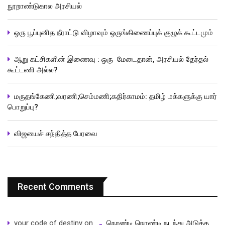
நூறாண்டுகால அரசியல்
ஒரு பூப்புனித நீராட்டு விழாவும் ஒருங்கிணைப்புக் குழுக் கூட்டமும்
ஆறு கட்சிகளின் இணைவு : ஒரு மேடைதான், அரசியல் தேர்தல்
கூட்டணி அல்ல?
மருதங்கேணி;வரணி;செம்மணி;கதிர்காமம்: தமிழ் மக்களுக்கு யார்
பொறுப்பு?
விஜயைச் சந்தித்த பேரவை
Recent Comments
your code of destiny
on
நொண்டி நொண்டி நடந்து அடுத்த