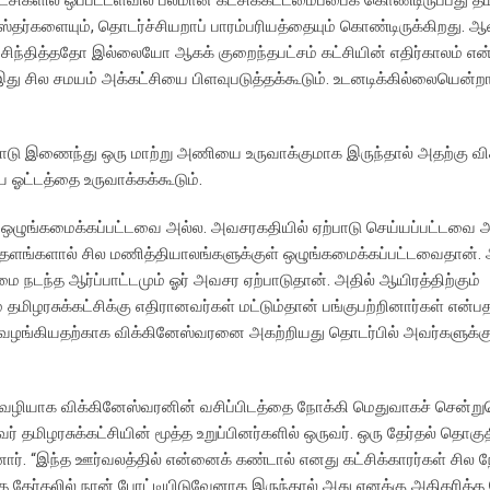
பவஸ்தர்களையும், தொடர்ச்சியறாப் பாரம்பரியத்தையும் கொண்டிருக்கிறது. 
சிந்தித்ததோ இல்லையோ ஆகக் குறைந்தபட்சம் கட்சியின் எதிர்காலம் என
து சில சமயம் அக்கட்சியை பிளவுபடுத்தக்கூடும். உடனடிக்கில்லையென்றா
ளோடு இணைந்து ஒரு மாற்று அணியை உருவாக்குமாக இருந்தால் அதற்கு வ
 ஓட்டத்தை உருவாக்கக்கூடும்.
கு ஒழுங்கமைக்கப்பட்டவை அல்ல. அவசரகதியில் ஏற்பாடு செய்யப்பட்டவை
த்தளங்களால் சில மணித்தியாலங்களுக்குள் ஒழுங்கமைக்கப்பட்டவைதான். 
மை நடந்த ஆர்ப்பாட்டமும் ஓர் அவசர ஏற்பாடுதான். அதில் ஆயிரத்திற்கும்
் தமிழரசுக்கட்சிக்கு எதிரானவர்கள் மட்டும்தான் பங்குபற்றினார்கள் என்பத
தி வழங்கியதற்காக விக்கினேஸ்வரனை அகற்றியது தொடர்பில் அவர்களுக்க
ீதி வழியாக விக்கினேஸ்வரனின் வசிப்பிடத்தை நோக்கி மெதுவாகச் சென்ற
 தமிழரசுக்கட்சியின் மூத்த உறுப்பினர்களில் ஒருவர். ஒரு தேர்தல் தொகுதி
். “இந்த ஊர்வலத்தில் என்னைக் கண்டால் எனது கட்சிக்காரர்கள் சில 
த்த தேர்தலில் நான் போட்டியிடுவேனாக இருந்தால் அது எனக்கு அதிகரித்த