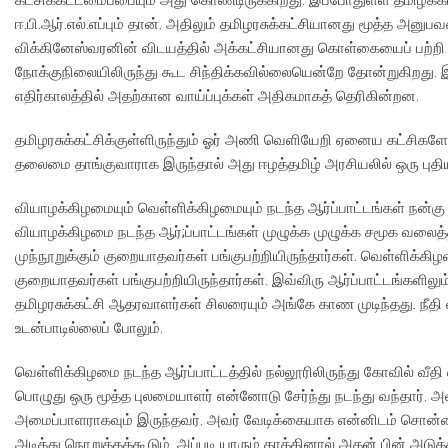
ஈ.பி.ஆர்.எல்.எப்பும் தான். அதிலும் தமிழரசுக்கட்சியானது மூத்த அனு
விக்கினேஸ்வரனின் விடயத்தில் அக்கட்சியானது கொள்கையைப் பற்றி 
நோக்குநிலையிலிருந்து கூட சிந்திக்கவில்லையென்றே தோன்றுகிறது. இ
எதிர்காலத்தில் அதற்கான வாய்ப்புக்கள் அதிகமாகத் தெரிகின்றன.
தமிழரசுக்கட்சிக்குள்ளிருந்தும் ஓர் அணி வெளியேறி ஏனைய கட்சிக
தலைமை தாங்குவாராக இருந்தால் அது ஈழத்தமிழ் அரசியலில் ஒரு புதிய
வியாழக்கிழமையும் வெள்ளிக்கிழமையும் நடந்த ஆர்ப்பாட்டங்கள் நன்
வியாழக்கிழமை நடந்த ஆர்;ப்பாட்டங்கள் முழுக்க முழுக்க சமூக வலை
முந்நூறுக்கும் குறையாதவர்கள் பங்குபற்றியிருந்தார்கள். வெள்ளிக்கிழ
குறையாதவர்கள் பங்குபற்றியிருந்தார்கள். இவ்விரு ஆர்ப்பாட்டங்களிலும
தமிழரசுக்கட்சி ஆதரவாளர்கள் சிலரையும் அங்கே காண முடிந்தது. நீ
உடன்பாடில்லைப் போலும்.
வெள்ளிக்கிழமை நடந்த ஆர்ப்பாட்டத்தில் நல்லூரிலிருந்து கோவில் வ
பொழுது ஒரு மூத்த புலமையாளர் என்னோடு சேர்ந்து நடந்து வந்தார். அவர்
அமைப்பாளராகவும் இருந்தவர். அவர் வேடிக்கையாக என்னிடம் சொன்னார
அடித்து நொறுக்கக்கூடும். அப்படி யாரும் தாக்கினால் அதன் பின் அடு