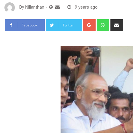
By
Nillanthan
-
9 years ago
Google+
Whatsapp
Shar
Facebook
Twitter
via
Email