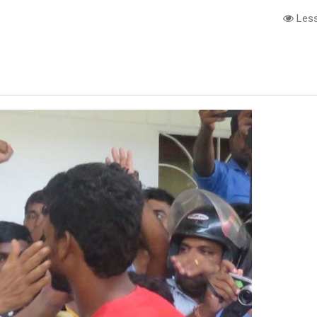
Less
e