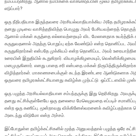
நம்பப்படுகிறது. ஆனால் நம்பிக்கை வாக்கெடுப்பின் மூலம் தமிழரசுக்க
எடுப்பார்?
ஒரு நீதிபதியாக இருந்தவரை அரசியல்வாதியாக்கிய அதே தமிழரசுக்
தனது முடிவை வாசித்தறிவித்த பொழுது அவர் பேசியவற்றைத் தொகுத்துப்
ஆனால் மக்கள் கருத்தை எல்லாவற்றையும் விட மேலானதாக உயர்த்திக் 
கருதுவதனால் அதற்கு பொறுப்பு ஏற்க வேண்டும் என்ற தொனிப்பட அவர்
கருதுகிறார்கள் என்பதே முக்கியம் என்ற தொனிப்பட அவர் உரையாற்றின
உரையின் இறுதியில் கூறுகிறார். வியாழக்கிழமையும், வெள்ளிக்கிழமை
மனமுருகினார். எனது பாதை சரி என்பதை மக்கள் நிரூபித்திருக்கிறார்கள்
விழித்தார்கள். மாகாணசபைக்குள் கடந்த இரண்டரை ஆண்டுகளாக அதிக
ஒருவரை தமிழரசுக்கட்சியானது கவிழ்க்க முற்பட்டு ஒப்பீட்டளவில்
ஒரு பழுத்த அரசியல்வாதியான சம்பந்தருக்கு இது தெரிகிறது. அவருக
தனது கட்சிக்குள்ளேயே ஒரு தலைமை மேலெழுவதை எப்படிச் சமாளிப்பது
என்ற ஒரு கணிப்பு. மூன்றாவது விக்கினேஸ்வரனைக் கவிழ்ப்பதற்க
அடைந்து விடுமோ என்ற அச்சம்.
இப்போதுள்ள தமிழ்க்கட்சிகளில் மூத்த அனுபவத்தால் பழுத்த ஒரே கட்சி
கட்சிக்கட்டமைப்பையும் அது கொண்டிருக்கிறது. இப்போதுள்ள தமிழ்க்கட்