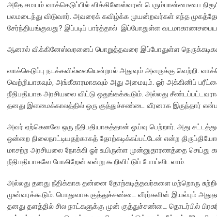
அதே சமயம் வாக்கெடுப்பில் விக்கினேஸ்வரன் பெரும்பான்மையை நிரூ
பலமடைந்து விடுவார். அவரைக் கவிழ்க்க முயன்றவர்கள் எந்த முகத
சேர்ந்தியங்குவது? இப்படிப் பார்த்தால் இப்போதுள்ள வடமாகாணசபைய
ஆனால் விக்கினேஸ்வரனைப் பொறுத்தவரை இப்போதுள்ள நெருக்கடிகளை
வாக்கெடுப்பு நடக்கவில்லையென்றால் அதுவும் அவருக்கு வெற்றி. வாக்
வெற்றியாகவும், அங்கீகாரமாகவும் அது அமையும். ஓர் அக்கினிப் பரீட
நீதிபதியாக அரசியலை விட்டு ஒதுங்கக்கூடும். அல்லது சீண்டப்பட்டவர
தனது இளமைக்காலத்தில் ஒரு குத்துச்சண்டை வீரனாக இருந்தார் என்பதை
அவர் ஏற்கெனவே ஒரு நீதிபதியாகத்தான் ஓய்வு பெற்றார். அது சட்டத்து
ஒன்றை நிலைநாட்டியதற்காகத் தோற்கடிக்கப்பட்டேன் என்ற திருப்தியோடு
மாசற்ற அரசியலை நோக்கி ஓர் உயிருள்ள முன்னுதாரணத்தை செய்து கா
நீதிபதியாகவே போகிறேன் என்று கூறிவிட்டுப் போய்விடலாம்.
அல்லது தனது நீதிக்காக தன்னை தோற்கடித்தவர்களை மற்றொரு சுற்றில
முன்வரக்கூடும். பொதுவாக குத்துச்சண்டை வீரர்களின் இயல்பும் அத
தனது தளத்தில் சில நாட்களுக்கு முன் குத்துச்சண்டை தொடர்பில் பிரசு