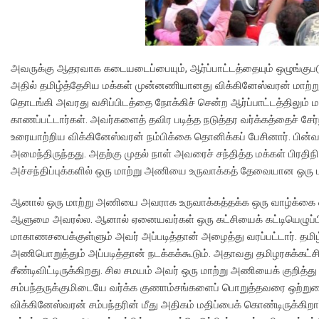
அவருக்கு ஆதரவாக கடையடைப்பையும், ஆர்ப்பாட்டத்தையும் ஒழுங்குபடுத
அதில் தமிழ்த்தேசிய மக்கள் முன்னணியானது விக்கினேஸ்வரன் மாற்று
தொடங்கி அவரது வசிப்பிடத்தை நோக்கிச் சென்ற ஆர்ப்பாட்டத்திலும் மக
காணப்பட்டார்கள். அவர்களைத் தவிர படித்த நடுத்தர வர்க்கத்தைச் சேர்ந்
உரையாற்றிய விக்கினேஸ்வரன் நம்பிக்கை தொனிக்கப் பேசினார். பின்வ
அமைந்திருந்தது. அதற்கு முதல் நாள் அவரைச் சந்தித்த மக்கள் பிரதி
அச்சந்திப்புக்களில் ஒரு மாற்று அணியை உருவாக்கத் தேவையான ஒர
ஆனால் ஒரு மாற்று அணியை அவராக உருவாக்கத்தக்க ஒரு வாழ்க்கை ஓழு
ஆளுமை அவரல்ல. ஆனால் ஏனையவர்கள் ஒரு கட்சியைக் கட்டியெழுப்பி
மாகாணசபைக்குள்ளும் அவர் அப்படித்தான் அழைத்து வரப்பட்டார். தமிழ்
அணிபொறுத்தும் அப்படித்தான் நடக்கக்கூடும். அதாவது தமிழரசுக்க
சீண்டிவிட்டிருக்கிறது. சில சமயம் அவர் ஒரு மாற்று அணியைக் குறித்த
சம்பந்தருக்குமிடையே வர்க்க குணாம்சங்களைப் பொறுத்தவரை ஒற்றும
விக்கினேஸ்வரன் சம்பந்தரின் மீது அதிகம் மதிப்பைக் கொண்டிருக்க