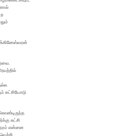
ஆனால்
்ற
லும்
ிக்கினேஸ்வரன்
 அவை.
அவற்றில்
ல்ல.
ும் கட்சியோடு
ுகொண்டிருந்த
க்கு கட்சி
நேரம் என்னை
 வெற்றி