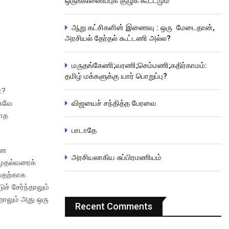
ஒருங்கிணைப்புக் குழுக் கூட்டமும்
ஆறு கட்சிகளின் இணைவு : ஒரு மேடைதான்,
அரசியல் தேர்தல் கூட்டணி அல்ல?
மருதங்கேணி;வரணி;செம்மணி;கதிர்காமம்:
தமிழ் மக்களுக்கு யார் பொறுப்பு?
ா?
ாகவே
விஜயைச் சந்தித்த பேரவை
லாத
பாடாதே
ான
அரசியலாகிய சுப்பிரமணியம்
 முதல்வரைக்
ுவதற்காக
ச் சேர்ந்தாலும்
றாலும் அது ஒரு
Recent Comments