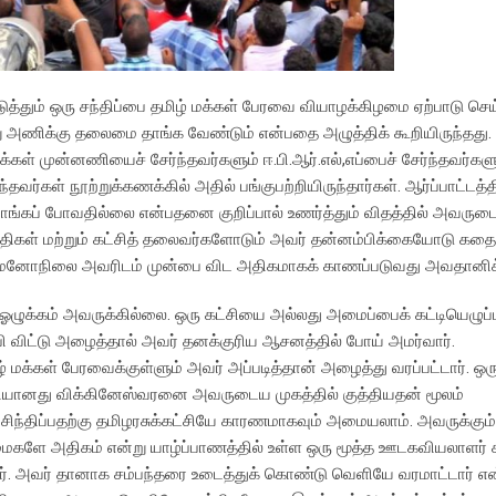
்தும் ஒரு சந்திப்பை தமிழ் மக்கள் பேரவை வியாழக்கிழமை ஏற்பாடு செய்
 அணிக்கு தலைமை தாங்க வேண்டும் என்பதை அழுத்திக் கூறியிருந்தது. ந
்கள் முன்னணியைச் சேர்ந்தவர்களும் ஈ.பி.ஆர்.எல்,எப்பைச் சேர்ந்தவர்களு
தவர்கள் நூற்றுக்கணக்கில் அதில் பங்குபற்றியிருந்தார்கள். ஆர்ப்பாட்டத்தி
ாங்கப் போவதில்லை என்பதனை குறிப்பால் உணர்த்தும் விதத்தில் அவருடை
நிதிகள் மற்றும் கட்சித் தலைவர்களோடும் அவர் தன்னம்பிக்கையோடு கதைத்
ு மனோநிலை அவரிடம் முன்பை விட அதிகமாகக் காணப்படுவது அவதானிக்க
க்கம் அவருக்கில்லை. ஒரு கட்சியை அல்லது அமைப்பைக் கட்டியெழுப்பத
 விட்டு அழைத்தால் அவர் தனக்குரிய ஆசனத்தில் போய் அமர்வார்.
 மக்கள் பேரவைக்குள்ளும் அவர் அப்படித்தான் அழைத்து வரப்பட்டார். ஒரு
ட்சியானது விக்கினேஸ்வரனை அவருடைய முகத்தில் குத்தியதன் மூலம்
ு சிந்திப்பதற்கு தமிழரசுக்கட்சியே காரணமாகவும் அமையலாம். அவருக்கும்
ைகளே அதிகம் என்று யாழ்ப்பாணத்தில் உள்ள ஒரு மூத்த ஊடகவியலாளர் க
ிறார். அவர் தானாக சம்பந்தரை உடைத்துக் கொண்டு வெளியே வரமாட்டார்