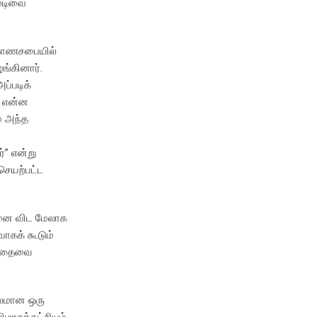
முடிவை
ாகாணசபையில்
ங்கினார்.
ப்படிக்
் என்ன
் அந்த
்
்” என்று
செயற்பட்ட
ன்னை விட மேலாக
ாகக் கூடும்
யசிதைவை
 பலமான ஒரு
ரசுக்கட்சியும்,