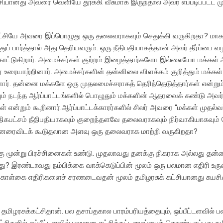
ட்சியானது அவரை வெளியே தூக்கி வீசுமாக இருந்தால் அவர் எப்படிப்பட்ட 
கட்சியே அவரை இப்பொழுது ஒரு தலைவராகவும் செதுக்கி வருகிறதா? ம
 பார்த்தால் அது தெரியவரும். ஒரு நீதிபதியாகத்தான் அவர் தீர்ப்பை வழ
காட்டுகிறார். அமைச்சர்கள் குற்றம் இழைத்தார்களோ இல்லையோ மக்கள் அ
 உரையாற்றினார். அமைச்சர்களின் தன்னிலை விளக்கம் குறித்தும் மக்கள
ார். தன்னை மக்களே ஒரு முதலமைச்சராகத் தெரிந்தெடுத்தார்கள் என்றும
யும் நடந்த ஆர்ப்பாட்டங்களில் பொழுதும் மக்களின் ஆதரவைக் கண்டு அவர
 என்றும் கூறினார்.ஆர்ப்பாட்டக்காரர்களில் சிலர் அவரை “மக்கள் முதல்வர
பட்சம் நீதிபதியாகவும் குறைந்தளவே தலைவராகவும் நிர்வாகியாகவும் 
 முன்னரைவிடக் கூடுதலான அளவு ஒரு தலைவராக மாற்றி வருகிறதா?
்கு மூன்று பிரச்சினைகள் உண்டு. முதலாவது தனக்கு நிகராக அல்லது த
? இரண்டாவது நம்பிக்கை வாக்கெடுப்பின் மூலம் ஒரு பலமான எதிரி உருவ
ாக கொள்கை எதிரிகளைச் சரணடைவதன் மூலம் தமிழரசுக் கட்சியானது சு
 தமிழரசுக்கட்சிதான். பல தசாப்தகால பாரம்பரியத்தையும், ஒப்பீட்டளவில்
சிகளில் ஒப்பீட்டளவில் பலமான கட்சிக்கட்டமைப்பைக் கொண்டிருப்பது தமிழ