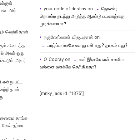
க்குள்
your code of destiny
on
நொண்டி
்படையில்
நொண்டி நடந்து அடுத்த ஆண்டு பயணத்தை
முடிக்கலாமா?
் வெற்றிதான்.
நகுலேஸ்வரன் விஜயதரன்
on
யாழ்ப்பாணமே உனது பசி எது? தாகம் எது?
கும் கிடைத்த
ல் அவர் ஒரு
O. Cooray
on
என் இனமே என் சனமே
கூடும். அவர்
உன்னை உனக்கே தெரிகிறதா?
 என்று பட்ட
ெற்றிதான்.
[mnky_ads id="1375"]
ரு
் தலைமை தாங்க
 வேல் தர்மா