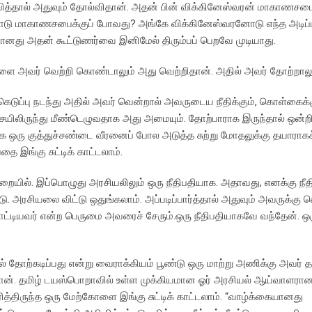
பித்தால் அதுவும் தோல்விதான். அதன் பின் விக்கினேஸ்வரன் மாகாணசபை
்தோடு மாகாணசபைக்குப் போவது? அங்கே விக்கினேஸ்வரனோடு எந்த அடிப
ானது அதன் கூட்டுணர்வை இனிமேல் திரும்பப் பெறவே முடியாது.
 அவர் வெற்றி கொண்டாலும் அது வெற்றிதான். அதில் அவர் தோற்றாலும
கெடுப்பு நடந்து அதில் அவர் வென்றால் அவருடைய நீதிக்கும், கொள்கைக்
்சையிலிருந்து மீண்டெழுவதாக அது அமையும். தோற்பாராக இருந்தால் ஒன்றி
ாக ஒரு குத்துச்சண்டை வீரனைப் போல அடுத்த சுற்று மோதலுக்கு தயாராகக்
 இங்கு சுட்டிக் காட்டலாம்.
றையில். இப்பொழுது அரசியலிலும் ஒரு நீதிபதியாக. அதாவது, எனக்கு நீதி
. அரசியலை விட்டு ஒதுங்கலாம். அப்படிப்பார்த்தால் அதுவும் அவருக்கு வ
ட்டியவர் என்ற பெருமை அவரைச் சேரும்.ஒரு நீதிபதியாகவே வந்தேன். ஒ
் தோற்கடிப்பது என்று வைராக்கியம் பூண்டு ஒரு மாற்று அணிக்கு அவர
ுதான். தமிழ் டயஸ்பொறாவில் உள்ள முக்கியமான ஓர் அரசியல் ஆய்வாளரான
ரித்திருந்த ஒரு மேற்கோளை இங்கு சுட்டிக் காட்டலாம். “வாழ்க்கையானது