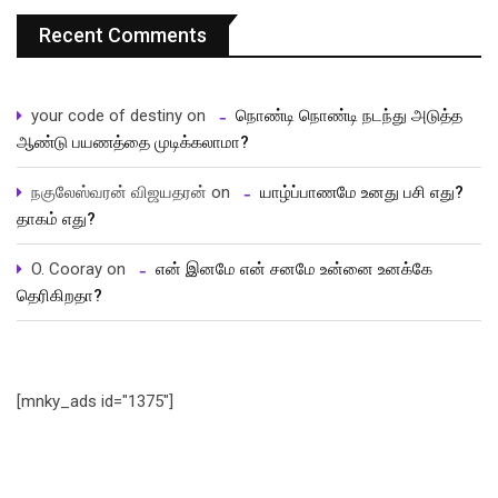
Recent Comments
your code of destiny
on
நொண்டி நொண்டி நடந்து அடுத்த
ஆண்டு பயணத்தை முடிக்கலாமா?
நகுலேஸ்வரன் விஜயதரன்
on
யாழ்ப்பாணமே உனது பசி எது?
தாகம் எது?
O. Cooray
on
என் இனமே என் சனமே உன்னை உனக்கே
தெரிகிறதா?
[mnky_ads id="1375"]