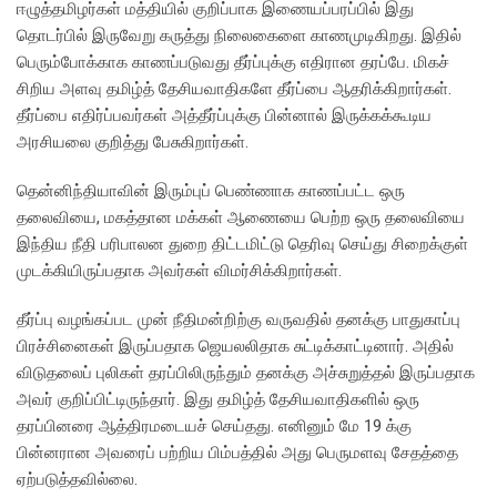
ஈழுத்தமிழர்கள் மத்தியில் குறிப்பாக இணையப்பரப்பில் இது
தொடர்பில் இருவேறு கருத்து நிலைகைளை காணமுடிகிறது. இதில்
பெரும்போக்காக காணப்படுவது தீர்ப்புக்கு எதிரான தரப்பே. மிகச்
சிறிய அளவு தமிழ்த் தேசியவாதிகளே தீர்ப்பை ஆதரிக்கிறார்கள்.
தீர்ப்பை எதிர்ப்பவர்கள் அத்தீர்ப்புக்கு பின்னால் இருக்கக்கூடிய
அரசியலை குறித்து பேசுகிறார்கள்.
தென்னிந்தியாவின் இரும்புப் பெண்ணாக காணப்பட்ட ஒரு
தலைவியை, மகத்தான மக்கள் ஆணையை பெற்ற ஒரு தலைவியை
இந்திய நீதி பரிபாலன துறை திட்டமிட்டு தெரிவு செய்து சிறைக்குள்
முடக்கியிருப்பதாக அவர்கள் விமர்சிக்கிறார்கள்.
தீர்ப்பு வழங்கப்பட முன் நீதிமன்றிற்கு வருவதில் தனக்கு பாதுகாப்பு
பிரச்சினைகள் இருப்பதாக ஜெயலலிதாக சுட்டிக்காட்டினார். அதில்
விடுதலைப் புலிகள் தரப்பிலிருந்தும் தனக்கு அச்சுறுத்தல் இருப்பதாக
அவர் குறிப்பிட்டிருந்தார். இது தமிழ்த் தேசியவாதிகளில் ஒரு
தரப்பினரை ஆத்திரமடையச் செய்தது. எனினும் மே 19 க்கு
பின்னரான அவரைப் பற்றிய பிம்பத்தில் அது பெருமளவு சேதத்தை
ஏற்படுத்தவில்லை.