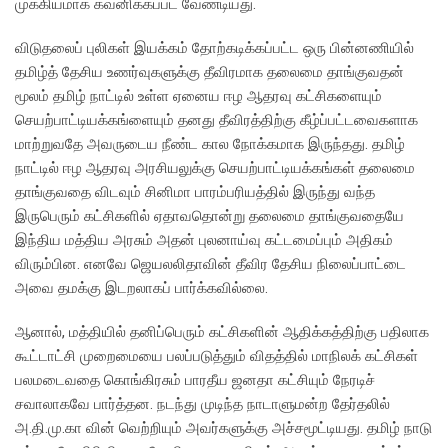
முக்கியமாக கவனிக்கப்பட வேண்டியது.
விடுதலைப் புலிகள் இயக்கம் தோற்கடிக்கப்பட்ட ஒரு பின்னணியில்
தமிழ்த் தேசிய உணர்வுகளுக்கு தீவிரமாக தலைமை தாங்குவதன்
மூலம் தமிழ் நாட்டில் உள்ள ஏனைய ஈழ ஆதரவு கட்சிகளையும்
செயற்பாட்டியக்கங்ளையும் தனது தீவிரத்திற்கு கீழ்ப்பட்டவைகளாக
மாற்றுவதே அவருடைய நீண்ட கால நோக்கமாக இருந்தது. தமிழ்
நாட்டில் ஈழ ஆதரவு அரசியலுக்கு செயற்பாட்டியக்கங்கள் தலைமை
தாங்குவதை விடவும் சினிமா பாரம்பரியத்தில் இருந்து வந்த
இருபெரும் கட்சிகளில் ஏதாவதொன்று தலைமை தாங்குவதையே
இந்திய மத்திய அரசும் அதன் புலனாய்வு கட்டமைப்பும் அதிகம்
விரும்பின. எனவே ஜெயலலிதாவின் தீவிர தேசிய நிலைப்பாட்டை
அவை தமக்கு இடறலாகப் பார்க்கவில்லை.
ஆனால், மத்தியில் தனிப்பெரும் கட்சிகளின் ஆதிக்கத்திற்கு பதிலாக
கூட்டாட்சி முறைமையை பலப்படுத்தும் விதத்தில் மாநிலக் கட்சிகள்
பலமடைவதை கொங்கிரசும் பாரதீய ஜனதா கட்சியும் நேரடிச்
சவாலாகவே பார்த்தன. நடந்து முடிந்த நாடாளுமன்ற தேர்தலில்
அ.தி.மு.கா வின் வெற்றியும் அவர்களுக்கு அச்சமூட்டியது. தமிழ் நாடு