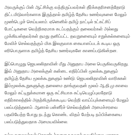
அவருக்குப் பின் ஆட்சிக்கு வந்திருப்பவர்கள் தீர்க்கதரிசனத்தோடு
திட்டமிடுவார்களாக இருந்தால் தமிழ்த் தேசிய உணர்வுகளை மேலும்
மூண்டெழச் செய்யலாம். ஏனெனில் தமிழ் நாட்டில் உட்கட்சிப்
போட்டிகளை வெற்றிகரமாக கடப்பதற்கும் தலைவர்கள் அல்லது
முக்கியஸ்தவர்கள் தமது தனிப்பட்ட தவறுகளையும் சறுக்கல்களையும்
மேவிச் செல்வதற்கும் மிக இலகுவாக கையாளப்படக் கூடிய ஒரு
எரிபொருளாக தமிழ்த் தேசிய உணர்வுகளே காணப்படுகின்றன.
இப்பொழுது ஜெயலலிதாவின் மீது அனுதாப அலை பெருகிவருகிறது.
இவ் அனுதாப அலைக்குள் கன்னட எதிர்ப்பின் மூலக்கூறுகளும்
தமிழ்;த் தேசிய மூலக்கூறுகளும் உண்டு. ஜெயலலிதாவின் வாரிசுகள்
இம்மூலக்கூறுகளுக்கு தலைமை தாங்குவதன் மூலம் ஆ.தி.மு.காவை
மேலும் கட்டிறுக்கமான ஒரு கட்சியாக கட்டியெழுப்புவதோடு
எதிர்காலத்தில் அதற்கிருக்ககூடிய வெற்றி வாய்ப்புக்களையும் மேலும்
பலப்படுத்தலாம். ஆனால் பன்னீர்ச் செல்வத்தின் அமைச்சரவை
பதவியேற்ற போது நடந்து கொண்ட விதம் மேற்படி நம்பிக்கையை
பலப்படுத்துவதாக அமையவில்லை.
நல்ல தலைவர்கள் தொண்டர்களை உருவாக்குவதில்லை. மாறாக,