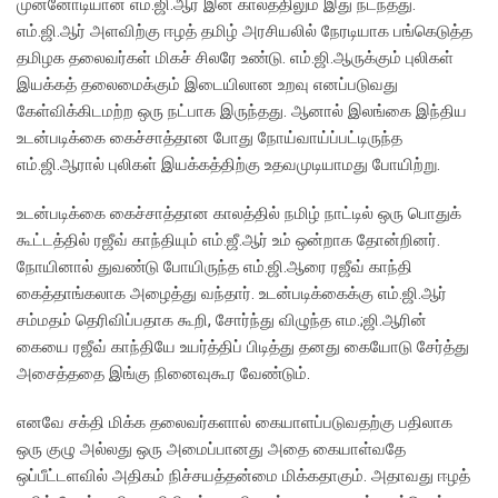
முன்னோடியான எம்.ஜி.ஆர் இன் காலத்திலும் இது நடந்தது.
எம்.ஜி.ஆர் அளவிற்கு ஈழத் தமிழ் அரசியலில் நேரடியாக பங்கெடுத்த
தமிழக தலைவர்கள் மிகச் சிலரே உண்டு. எம்.ஜி.ஆருக்கும் புலிகள்
இயக்கத் தலைமைக்கும் இடையிலான உறவு எனப்படுவது
கேள்விக்கிடமற்ற ஒரு நட்பாக இருந்தது. ஆனால் இலங்கை இந்திய
உடன்படிக்கை கைச்சாத்தான போது நோய்வாய்ப்பட்டிருந்த
எம்.ஜி.ஆரால் புலிகள் இயக்கத்திற்கு உதவமுடியாமது போயிற்று.
உடன்படிக்கை கைச்சாத்தான காலத்தில் நமிழ் நாட்டில் ஒரு பொதுக்
கூட்டத்தில் ரஜீவ் காந்தியும் எம்.ஜீ.ஆர் உம் ஒன்றாக தோன்றினர்.
நோயினால் துவண்டு போயிருந்த எம்.ஜி.ஆரை ரஜீவ் காந்தி
கைத்தாங்கலாக அழைத்து வந்தார். உடன்படிக்கைக்கு எம்.ஜி.ஆர்
சம்மதம் தெரிவிப்பதாக கூறி, சோர்ந்து விழுந்த எம.;ஜி.ஆரின்
கையை ரஜீவ் காந்தியே உயர்த்திப் பிடித்து தனது கையோடு சேர்த்து
அசைத்ததை இங்கு நினைவுகூர வேண்டும்.
எனவே சக்தி மிக்க தலைவர்களால் கையாளப்படுவதற்கு பதிலாக
ஒரு குழு அல்லது ஒரு அமைப்பானது அதை கையாள்வதே
ஒப்பீட்டளவில் அதிகம் நிச்சயத்தன்மை மிக்கதாகும். அதாவது ஈழத்