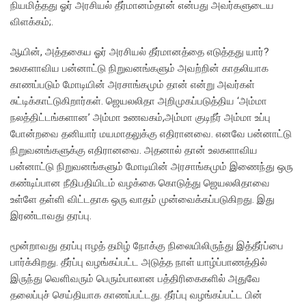
நியமித்தது ஓர் அரசியல் தீர்மானம்தான் என்பது அவர்களுடைய
விளக்கம்;.
ஆயின், அத்தகைய ஓர் அரசியல் தீர்மானத்தை எடுத்தது யார்?
உலகளாவிய பன்னாட்டு நிறுவனங்களும் அவற்றின் காதலியாக
காணப்படும் மோடியின் அரசாங்கமும் தான் என்று அவர்கள்
சுட்டிக்காட்டுகிறார்கள். ஜெயலலிதா அறிமுகப்படுத்திய ‘அம்மா
நலத்திட்டங்களான’ அம்மா உணவகம்,அம்மா குடிநீர் அம்மா உப்பு
போன்றவை தனியார் மயமாதலுக்கு எதிரானவை. எனவே பன்னாட்டு
நிறுவனங்களுக்கு எதிரானவை. அதனால் தான் உலகளாவிய
பன்னாட்டு நிறுவனங்களும் மோடியின் அரசாங்கமும் இணைந்து ஒரு
கண்டிப்பான நீதிபதியிடம் வழக்கை கொடுத்து ஜெயலலிதாவை
உள்ளே தள்ளி விட்டதாக ஒரு வாதம் முன்வைக்கப்படுகிறது. இது
இரண்டாவது தரப்பு.
மூன்றாவது தரப்பு ஈழத் தமிழ் நோக்கு நிலையிலிருந்து இத்தீர்ப்பை
பார்க்கிறது. தீர்ப்பு வழங்கப்பட்ட அடுத்த நாள் யாழ்ப்பாணத்தில்
இருந்து வெளிவரும் பெரும்பாலான பத்திரிகைகளில் அதுவே
தலைப்புச் செய்தியாக காணப்பட்டது. தீர்ப்பு வழங்கப்பட்ட பின்