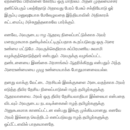
ஏற்கனவே பிரிவினை கோரிய ஒரு மாநிலம். அதன் முதலமைச்சர்
தனிப்பெரும் பலத்தோடு அதாவது பேரம் பேசும் சக்தியோடு ஓர்
இரும்பு மனுஷpயாக மேலேழுவதை இந்தியாவின் அதிகாரக்
கட்டமைப்பு அச்சுறுத்தலாகவே பார்க்கும்.
எனவே, அவருடைய ஈழ ஆதரவு நிலைப்பாட்டுக்காக அவர்
மறைமுகமாக தண்டிக்கப்பட்டிருப்பதாக கூறப்படுவது ஒரு அரை
உண்மை மட்டுமே. அவருக்கெதிராக சுப்பிரமணிய சுவாமி
வழக்குத்தொடுத்தார் என்பதும். அவருக்கு வழங்கப்பட்ட
தண்டனையை இலங்கை அரசாங்கம் ஆதரிக்கிறது என்பதும் அந்த
அரைஉண்மையை முழு உண்மையாக்க போதுமானவையல்ல.
தனது வாக்கு வேட்டை அரசியல் இலக்குகளை அடைவதற்காக அவர்
எடுத்த தீவிர தேசிய நிலைப்பாடுகள் ஈழத் தமிழர்களுக்கு
ஆதரவானவை. அவர் ஒரு தீவிர தேசியவாதியா இல்லையா என்பதை
விடவும் அவருடைய நடவடிக்கைகள் ஈழத் தமிழர்களுக்கு
அனுகூலமாக காணப்பட்டன என்பது இங்கு முக்கியமானது. எனவே
அவர் இல்லாத வெற்றிடம் எனப்படுவது ஈழத் தமிழர்களுக்கு
ஒப்பீட்டளவில் பாதகமானதே.