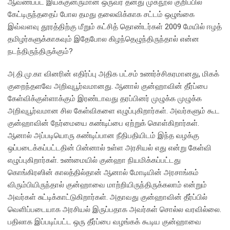
ஆவணப்பட இயக்குனருமான ஒருவர் தனது முகநூல் குறிப்பில்
கேட்டிருந்ததைப் போல தமது தலைவிக்காக சட்டம் ஒழுங்கை
இவ்வளவு தூரத்திற்கு மீறும் கட்சித் தொண்டர்கள் 2009 மேயில் ஈழத்
தமிழர்களுக்காகவும் இதேபோல கிழந்தெழுந்திருந்தால் என்ன
நடந்திருந்திருக்கும்?
அ.தி.மு.கா வினரின் எதிர்ப்பு அதிக பட்சம் உணர்ச்சிகரமானது, மிகக்
குறைந்தளவே அறிவுபூர்வமானது. ஆனால் குன்ஹாவின் தீர்ப்பை
கேள்விக்குள்ளாக்கும் இரண்டாவது தரப்பினர் முழுக்க முழுக்க
அறிவுபூர்வமான சில கேள்விகளை எழுப்புகிறார்கள். அவர்களும் கூட
குன்ஹாவின் நேர்மையை கண்டிப்பை ஏற்றுக் கொள்கிறார்கள்.
ஆனால் அப்படியொரு கண்டிப்பான நீதிபதியிடம் இந்த வழக்கு
ஒப்படைக்கப்பட்டதின் பின்னால் உள்ள அரசியல் எது என்று கேள்வி
எழுப்புகிறார்கள். உண்மையில் குன்ஹா நியமிக்கப்பட்டது
கொங்கிரஸின் காலத்தில்தான் ஆனால் மோடியின் அரசாங்கம்
விரும்பியிருந்தால் குன்ஹாவை மாற்றியிருந்திருக்கலாம் என்றும்
அவர்கள் சுட்டிக்காட்டுகிறார்கள். அதாவது குன்ஹாவின் தீர்ப்பில்
வெளிப்படையாக அரசியல் இருப்பதாக அவர்கள் சொல்ல வரவில்லை.
பதிலாக இப்படிப்பட்ட ஒரு தீர்ப்பை வழங்கக் கூடிய குன்ஹாவை