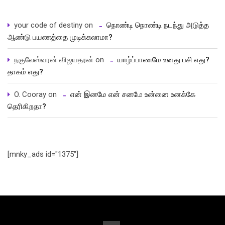
your code of destiny
on
நொண்டி நொண்டி நடந்து அடுத்த
ஆண்டு பயணத்தை முடிக்கலாமா?
நகுலேஸ்வரன் விஜயதரன்
on
யாழ்ப்பாணமே உனது பசி எது?
தாகம் எது?
O. Cooray
on
என் இனமே என் சனமே உன்னை உனக்கே
தெரிகிறதா?
[mnky_ads id="1375"]