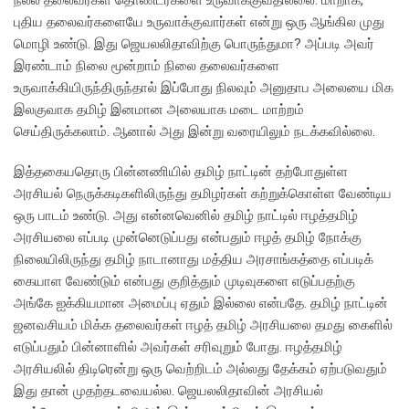
புதிய தலைவர்களையே உருவாக்குவார்கள் என்று ஒரு ஆங்கில முது
மொழி உண்டு. இது ஜெயலலிதாவிற்கு பொருந்துமா? அப்படி அவர்
இரண்டாம் நிலை மூன்றாம் நிலை தலைவர்களை
உருவாக்கியிருந்திருந்தால் இப்போது நிலவும் அனுதாப அலையை மிக
இலகுவாக தமிழ் இனமான அலையாக மடை மாற்றம்
செய்திருக்கலாம். ஆனால் அது இன்று வரையிலும் நடக்கவில்லை.
இத்தகையதொரு பின்னணியில் தமிழ் நாட்டின் தற்போதுள்ள
அரசியல் நெருக்கடிகளிலிருந்து தமிழர்கள் கற்றுக்கொள்ள வேண்டிய
ஒரு பாடம் உண்டு. அது என்னவெனில் தமிழ் நாட்டில் ஈழத்தமிழ்
அரசியலை எப்படி முன்னெடுப்பது என்பதும் ஈழத் தமிழ் நோக்கு
நிலையிலிருந்து தமிழ் நாடானாது மத்திய அரசாங்கத்தை எப்படிக்
கையாள வேண்டும் என்பது குறித்தும் முடிவுகளை எடுப்பதற்கு
அங்கே ஐக்கியமான அமைப்பு ஏதும் இல்லை என்பதே. தமிழ் நாட்டின்
ஜனவசியம் மிக்க தலைவர்கள் ஈழத் தமிழ் அரசியலை தமது கைளில்
எடுப்பதும் பின்னாளில் அவர்கள் சரிவுறும் போது. ஈழத்தமிழ்
அரசியலில் திடிரென்று ஒரு வெற்றிடம் அல்லது தேக்கம் ஏற்படுவதும்
இது தான் முதற்தடவையல்ல. ஜெயலலிதாவின் அரசியல்