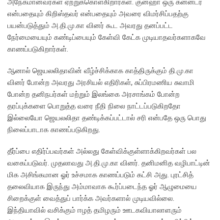
அநேகமானவர்கள் ஏற்றுக்கொள்கிறார்கள். குன்ஹா ஒரு கன்னடர்
என்பதையும் கிறிஸ்தவர் என்பதையும் அவரை விமர்சிப்பதற்கு
பயன்படுத்தும் அ.தி.மு.கா வினர் கூட அவரது தனப்பட்ட
நேர்மையையும் கண்டிப்பையும் கேள்வி கேட்க முடியாதவர்களாகவே
காணப்படுகிறார்கள்.
ஆனால் ஜெயலலிதாவின் வீழ்ச்சிக்காக காத்திருக்கும் தி.மு.கா
வினர் போன்ற அவரது அரசியல் எதிரிகள், சுப்பிரமணிய சுவாமி
போன்ற தனிநபர்கள் மற்றும் இலங்கை அரசாங்கம் போன்ற
தரப்புக்களை பொறுத்த வரை நீதி நிலை நாட்டப்படுகிறதோ
இல்லையோ ஜெயலலிதா தண்டிக்கப்பட்டால் சரி என்பதே ஒரு பொது
நிலைப்பாடாக காணப்படுகிறது.
தீர்ப்பை எதிர்ப்பவர்கள் அல்லது கேள்விக்குள்ளாக்கிறவர்கள் பல
வகைப்படுவர். முதலாவது அ.தி.மு.கா வினர். தனிமனித வழிபாட்டின்
மிக அசிங்கமான ஓர் உச்சமாக காணப்படும் கட்சி அது. புரட்சித்
தலைவியாக இருந்து அம்மாவாக கூர்ப்படைந்த ஓர் ஆழுமையை
சிறைக்குள் வைத்துப் பார்க்க அவர்களால் முடியவில்லை.
இந்தியாவில் வசிக்கும் ஈழத் தமிழரும் ஊடகவியாலாளரும்