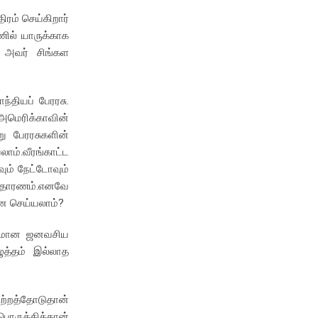
ரம் செய்கிறார்
ரணில் யாருக்காக
் அவர் சிங்கள
ந்தியப் பேரரசு.
 அமெரிக்காவின்
ு பேரரசுகளின்
ாம்.வீரங்காட்ட
ும் நேட்டோவும்
்னுதாரணம்.எனவே
்ன செய்யலாம்?
காசமான ஜனவசிய
ுத்தம் இல்லாத
ற்றத்தோடுதான்
ருத்தித்தான்