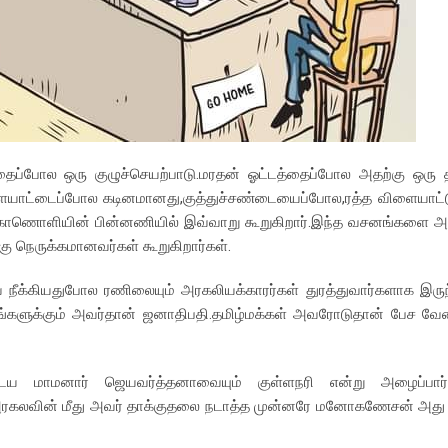
்தைப்போல ஒரு குழுச்செயற்பாடு.மரதன் ஓட்டத்தைப்போல அதற்கு ஒரு 
விளையாட்டைப்போல கடினமானது,குத்துச்சண்டையைப்போல,ரத்த விளையாட்ட
ு காணொளியின் பின்னணியில் இவ்வாறு கூறுகிறார்.இந்த வசனங்களை அவர
 நெருக்கமானவர்கள் கூறுகிறார்கள்.
ை நீக்கியதுபோல ரணிலையும் அரகலியக்காரர்கள் துரத்துவார்களாக இர
தங்களுக்கும் அவர்தான் ஜனாதிபதி.தமிழ்மக்கள் அவரோடுதான் பேச வே
ைய மாமனார் ஜெயவர்த்தனாவையும் குள்ளநரி என்று அழைப்பார்க
 அரகலவின் மீது அவர் தாக்குதலை நடாத்த முன்னரே மனோகணேசன் அது