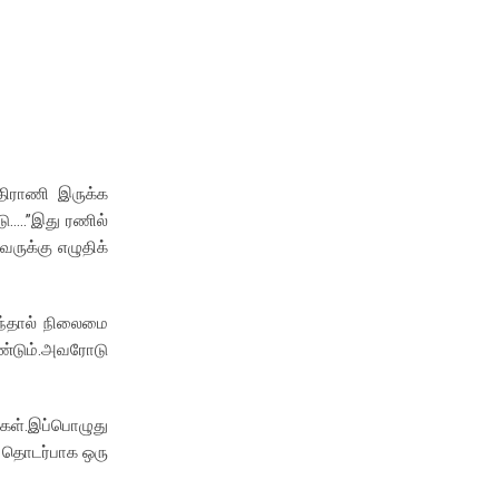
திராணி இருக்க
ு…..”இது ரணில்
ுக்கு எழுதிக்
ுந்தால் நிலைமை
ண்டும்.அவரோடு
ள்.இப்பொழுது
 தொடர்பாக ஒரு