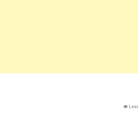
Less
e