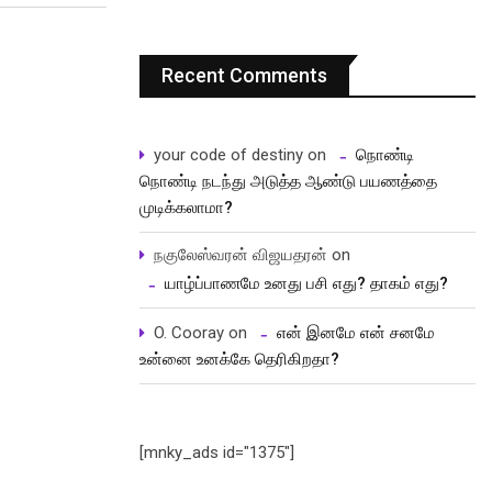
Recent Comments
your code of destiny
on
நொண்டி
நொண்டி நடந்து அடுத்த ஆண்டு பயணத்தை
முடிக்கலாமா?
நகுலேஸ்வரன் விஜயதரன்
on
யாழ்ப்பாணமே உனது பசி எது? தாகம் எது?
O. Cooray
on
என் இனமே என் சனமே
உன்னை உனக்கே தெரிகிறதா?
[mnky_ads id="1375"]