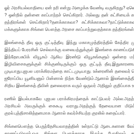
ஓர் அரசியல்வாதியை ஏன் நரி என்று அழைக்க வேண்டி வருகிறது? ஏனென்
? ஒன்றில் தன்னை காப்பாற்றச் செய்கிறார். அல்லது தன் கட்சியைக் க
தந்திரங்கள் செய்கிறார்?தனக்காகவா? கட்சிக்காகவா?நாட்டுக்
மக்களுக்காக சிங்கள பௌத்த அரசை காப்பாற்றுவதற்காக தந்திரங்கள் ச
இலங்கைத் தீவு ஒரு குட்டித்தீவு. இந்து மகாசமுத்திரத்தில் கேந்திர ம
இந்தியப் பேரரசின் செல்வாக்கு வலையத்துக்குள் இலங்கை காணப்படுகி
இந்தோபசுபிக் வியூகம் ஆகிய இரண்டு வியூகங்களும் ஒன்றை மற்
இழிவிசைகளுக்குள் சிக்குண்டிருக்கும் ஒரு குட்டித் தீவு.இதுகா
முடியாது.புஜபல பராக்கிரமத்தை காட்டமுடியாது. உக்ரைனின் தலைவர்
ஐரோப்பிய யூனியனும் பின்னால் நிற்க வேண்டும்.ஆனால் இலங்கைத்த
சிறிய இலங்கைத் தீவின் தலைவராக வரும் ஒருவர் அதிலும் குறிப்பாக
ரணில் இயல்பாகவே புஜபல பராக்கிரமத்தைக் காட்டுபவர் அல்ல.அ
அரசியல் அவருக்குக் கைகூடி வராது.அதற்குத் தேவையான மிடுக
குரல்.புத்திசாலித்தனமாக ஆனால் கவர்ச்சியற்ற குரலில் கதைப்பார்.
சிங்களபௌத்த பெருந்தேசியவாதத்தின் உள்நாட்டு ஆடைகளான வேட
காணப்படுவார்.ஒரு சிங்கள பௌத்தராக இருந்த போதிலும் க