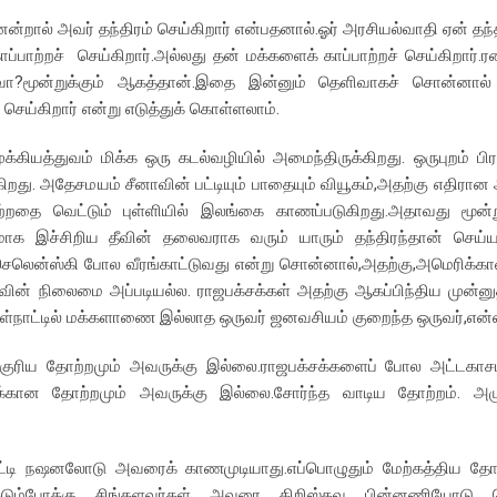
றால் அவர் தந்திரம் செய்கிறார் என்பதனால்.ஓர் அரசியல்வாதி ஏன் தந்தி
ாப்பாற்றச் செய்கிறார்.அல்லது தன் மக்களைக் காப்பாற்றச் செய்கிறார்.
காகவா?மூன்றுக்கும் ஆகத்தான்.இதை இன்னும் தெளிவாகச் சொன்னால
ெய்கிறார் என்று எடுத்துக் கொள்ளலாம்.
ுக்கியத்துவம் மிக்க ஒரு கடல்வழியில் அமைந்திருக்கிறது. ஒருபுறம் பிரா
றது. அதேசமயம் சீனாவின் பட்டியும் பாதையும் வியூகம்,அதற்கு எதிரான
றதை வெட்டும் புள்ளியில் இலங்கை காணப்படுகிறது.அதாவது மூன்ற
ரணமாக இச்சிறிய தீவின் தலைவராக வரும் யாரும் தந்திரந்தான் செய்யல
 செலென்ஸ்கி போல வீரங்காட்டுவது என்று சொன்னால்,அதற்கு,அமெரிக்காவ
ீவின் நிலைமை அப்படியல்ல. ராஜபக்சக்கள் அதற்கு ஆகப்பிந்திய முன
 உள்நாட்டில் மக்களாணை இல்லாத ஒருவர் ஜனவசியம் குறைந்த ஒருவர்,என
தற்குரிய தோற்றமும் அவருக்கு இல்லை.ராஜபக்சக்களைப் போல அட்ட
்கான தோற்றமும் அவருக்கு இல்லை.சோர்ந்த வாடிய தோற்றம். அழ
்டி நஷனலோடு அவரைக் காணமுடியாது.எப்பொழுதும் மேற்கத்திய தோ
டும்போக்கு சிங்களவர்கள் அவரை கிறிஸ்தவ பின்னணியோடு பொ